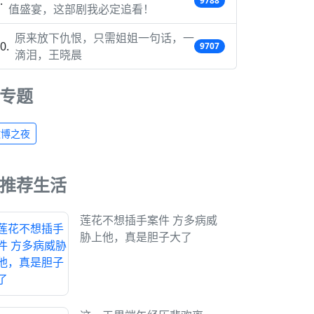
9788
值盛宴，这部剧我必定追看！
原来放下仇恨，只需姐姐一句话，一
9707
滴泪，王晓晨
专题
微博之夜
推荐生活
莲花不想插手案件 方多病威
胁上他，真是胆子大了