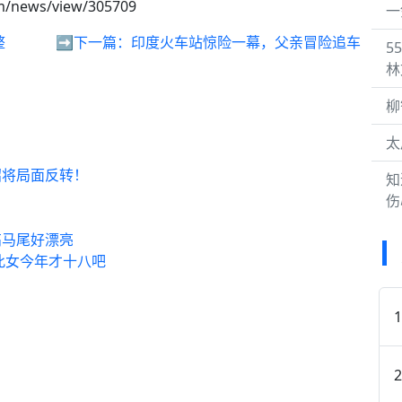
m/news/view/305709
一
整
➡️下一篇：
印度火车站惊险一幕，父亲冒险追车
5
林
柳
太
招将局面反转！
知
伤
高马尾好漂亮
此女今年才十八吧