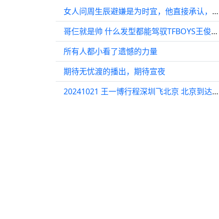
女人问周生辰避嫌是为时宜，他直接承认，喜欢上时宜了
哥仨就是帅 什么发型都能驾驭TFBOYS王俊凯王源易烊千玺
所有人都小看了遗憾的力量
期待无忧渡的播出，期待宣夜
20241021 王一博行程深圳飞北京 北京到达视频 好好休息，团聚吧 logo