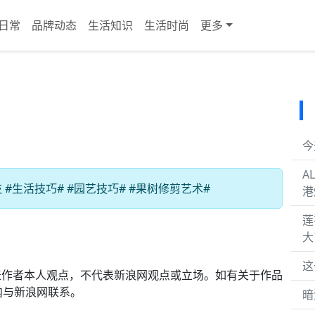
日常
品牌动态
生活知识
生活时尚
更多
今
A
生活技巧# #园艺技巧# #果树修剪艺术#
港
莲
大
这
表作者本人观点，不代表新浪网观点或立场。如有关于作品
内与新浪网联系。
暗