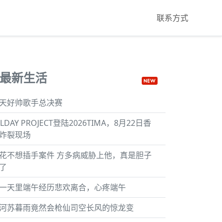
联系方式
最新生活
天好帅歌手总决赛
LLDAY PROJECT登陆2026TIMA，8月22日香
炸裂现场
花不想插手案件 方多病威胁上他，真是胆子
了
一天里端午经历悲欢离合，心疼端午
河苏暮雨竟然会枪仙司空长风的惊龙变