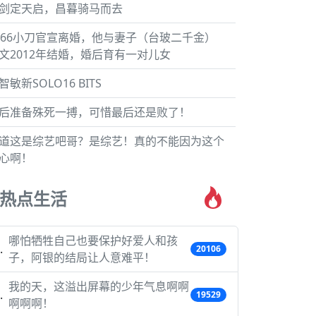
剑定天启，昌暮骑马而去
566小刀官宣离婚，他与妻子（台玻二千金）
文2012年结婚，婚后育有一对儿女
智敏新SOLO16 BITS
后准备殊死一搏，可惜最后还是败了！
道这是综艺吧哥？是综艺！真的不能因为这个
心啊！
热点生活
哪怕牺牲自己也要保护好爱人和孩
20106
子，阿银的结局让人意难平！
我的天，这溢出屏幕的少年气息啊啊
19529
啊啊啊！