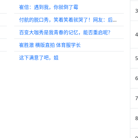
崔倍：遇到我，你就倒了霉
付航的脱口秀，笑着笑着就哭了！网友：后劲好大难过的无法自拔
百变大咖秀是我青春的记忆，能否重启呢？
崔胜澈 横版直拍 体育服学长
这下满意了吧，姐