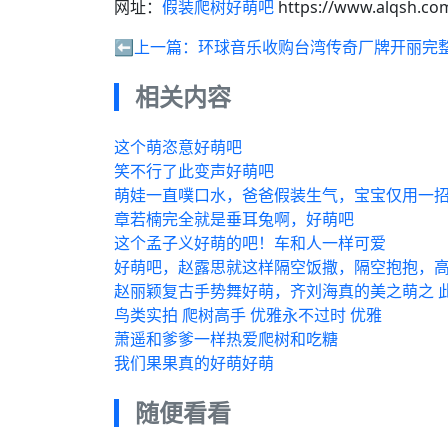
网址：
假装爬树好萌吧
https://www.alqsh.co
⬅️上一篇：
环球音乐收购台湾传奇厂牌开丽完
相关内容
这个萌恣意好萌吧
笑不行了此变声好萌吧
萌娃一直噗口水，爸爸假装生气，宝宝仅用一
章若楠完全就是垂耳兔啊，好萌吧
这个孟子义好萌的吧！车和人一样可爱
好萌吧，赵露思就这样隔空饭撒，隔空抱抱，
赵丽颖复古手势舞好萌，齐刘海真的美之萌之 
鸟类实拍 爬树高手 优雅永不过时 优雅
萧遥和爹爹一样热爱爬树和吃糖
我们果果真的好萌好萌
随便看看