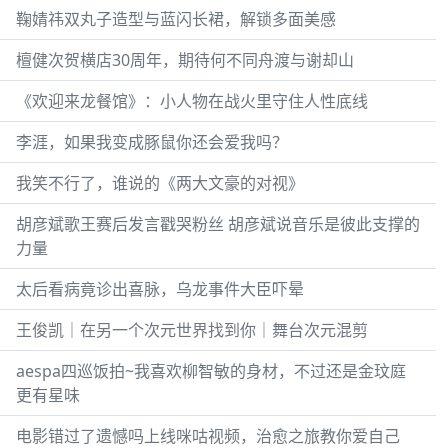
鞠婧祎双丸子造型与蓝闪长裙，解锁多面美感
檀健次贺横店30周年，期待何不同舟渡与谢却山
《欢迎来龙餐馆》：小人物在战火里守住人性底线
李涯，如果我变成豚鼠你还会爱我吗？
我笑不行了，谁说的《两大文豪的对视》
胡彦斌歌王赛后发言戳哭粉丝 胡彦斌说音乐是彼此支撑的
力量
太后看病竟诊出喜脉，乌龙事件大臣吓晕
王俊凯｜在另一个次元世界找到你｜舞台次元混剪
aespa四巡饭拍~我喜欢柳智敏的身材，不过还是金玟庭
更有星味
电影错过了遗憾吗上线咪咕视频，治愈之旅教你爱自己