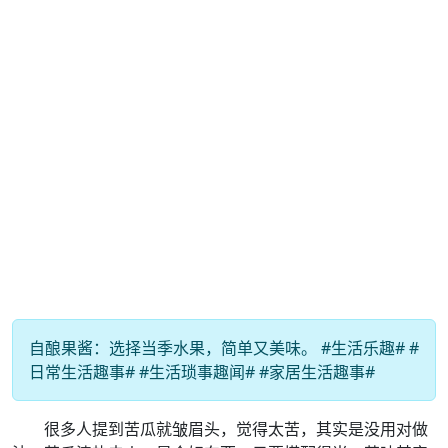
自酿果酱：选择当季水果，简单又美味。 #生活乐趣# #
日常生活趣事# #生活琐事趣闻# #家居生活趣事#
很多人提到苦瓜就皱眉头，觉得太苦，其实是没用对做