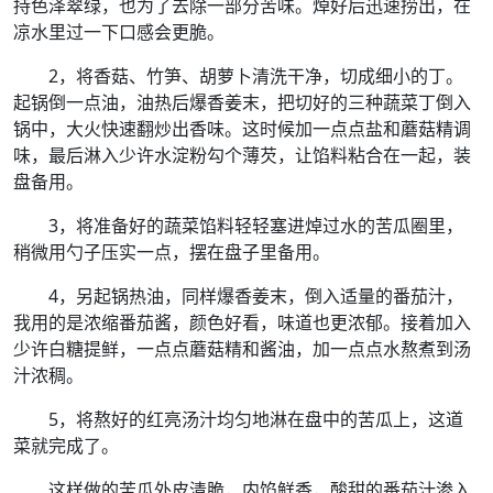
持色泽翠绿，也为了去除一部分苦味。焯好后迅速捞出，在
凉水里过一下口感会更脆。
2，将香菇、竹笋、胡萝卜清洗干净，切成细小的丁。
起锅倒一点油，油热后爆香姜末，把切好的三种蔬菜丁倒入
锅中，大火快速翻炒出香味。这时候加一点点盐和蘑菇精调
味，最后淋入少许水淀粉勾个薄芡，让馅料粘合在一起，装
盘备用。
3，将准备好的蔬菜馅料轻轻塞进焯过水的苦瓜圈里，
稍微用勺子压实一点，摆在盘子里备用。
4，另起锅热油，同样爆香姜末，倒入适量的番茄汁，
我用的是浓缩番茄酱，颜色好看，味道也更浓郁。接着加入
少许白糖提鲜，一点点蘑菇精和酱油，加一点点水熬煮到汤
汁浓稠。
5，将熬好的红亮汤汁均匀地淋在盘中的苦瓜上，这道
菜就完成了。
这样做的苦瓜外皮清脆，内馅鲜香，酸甜的番茄汁渗入