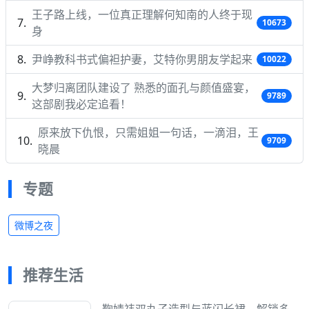
王子路上线，一位真正理解何知南的人终于现
10673
身
尹峥教科书式偏袒护妻，艾特你男朋友学起来
10022
大梦归离团队建设了 熟悉的面孔与颜值盛宴，
9789
这部剧我必定追看！
原来放下仇恨，只需姐姐一句话，一滴泪，王
9709
晓晨
专题
微博之夜
推荐生活