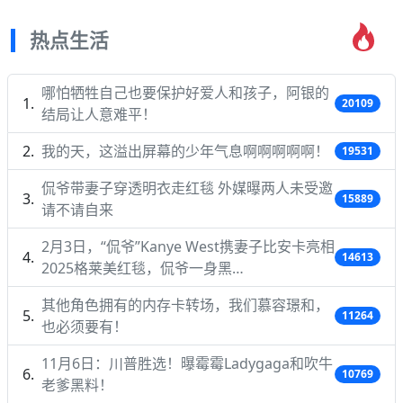
热点生活
哪怕牺牲自己也要保护好爱人和孩子，阿银的
20109
结局让人意难平！
我的天，这溢出屏幕的少年气息啊啊啊啊啊！
19531
侃爷带妻子穿透明衣走红毯 外媒曝两人未受邀
15889
请不请自来
2月3日，“侃爷”Kanye West携妻子比安卡亮相
14613
2025格莱美红毯，侃爷一身黑…
其他角色拥有的内存卡转场，我们慕容璟和，
11264
也必须要有！
11月6日：川普胜选！曝霉霉Ladygaga和吹牛
10769
老爹黑料！