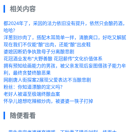
相关内容
都2024年了，采因的法力依旧没有提升，依然只会酿药酒，
哈哈?
洋葱别炒肉了，搭配木耳简单一拌，清脆爽口，好吃又解腻
现在我们不仅能“酿”出肉，还能“酿”出皮鞋
婆媳因断奶争执致母子分离酿悲剧
花冠酒业发布“大野善酿 花冠薪传”文化价值体系
拥有预知绘画能力的男孩，被父亲发现后妄图借孩子能力牟
利，最终贪婪终酿恶果
网剧唐人街探案2展现父爱表达不当酿悲剧
粉丝：你知道漂酿的定义吗？
老好人被逼至极端终酿血案
怀孕儿媳想吃辣椒炒肉，被婆婆一筷子打掉
随便看看