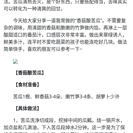
法。苦瓜清热去火，是个好东西，只要搭配得当，苦味其实
可以转化为一种清爽的回甘。
今天给大家分享一道我常做的“香菇酿苦瓜”。不需要复
杂的调味，用清甜的香菇和脆嫩的竹笋做内馅，再淋上一层
酸甜适口的番茄汁，口感层次非常丰富。做出来翠绿诱人，
鲜美多汁，连平时不爱吃蔬菜的孩子也能连吃好几块。做法
简单快手，喜欢的朋友可以参考一下~
【香菇酿苦瓜】
【食材准备】
苦瓜1根、鲜香菇3-4朵、嫩竹笋3-4条、胡萝卜少许
【具体做法】
1，苦瓜洗净切成段，挖掉中间的瓜瓤。烧一锅开水，
加点盐和几滴油，下入苦瓜段焯水2分钟。这一步是为了保