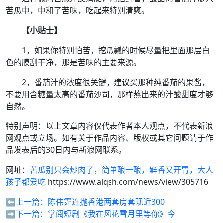
苦瓜中，中和了苦味，吃起来特别清爽。
【小贴士】
1，如果你特别怕苦，挖瓜瓤的时候尽量把里面那层白
色的膜刮干净，那是苦味的主要来源。
2，番茄汁的浓度很关键，建议买那种纯番茄的果酱，
不要用含糖量太高的番茄沙司，那样熬出来的汁酸甜度才够
自然。
特别声明：以上文章内容仅代表作者本人观点，不代表新浪
网观点或立场。如有关于作品内容、版权或其它问题请于作
品发表后的30日内与新浪网联系。
网址：
苦瓜别只会炒肉了，简单酿一酿，鲜香又开胃，大人
孩子都爱吃
https://www.alqsh.com/news/view/305716
⬅️上一篇：
陈伟霆连抛香港两套房套现近300
➡️下一篇：
掌阅短剧《我在风花雪月里等你》今