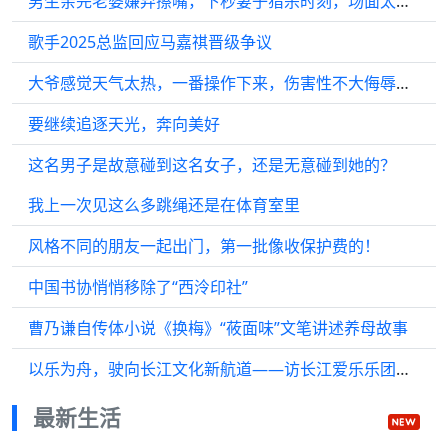
男生亲完老婆嫌弃擦嘴，下秒妻子猎杀时刻，场面太炸裂！ ！
歌手2025总监回应马嘉祺晋级争议
大爷感觉天气太热，一番操作下来，伤害性不大侮辱性极强！ ！
要继续追逐天光，奔向美好
这名男子是故意碰到这名女子，还是无意碰到她的？
我上一次见这么多跳绳还是在体育室里
风格不同的朋友一起出门，第一批像收保护费的！
中国书协悄悄移除了“西泠印社”
曹乃谦自传体小说《换梅》“莜面味”文笔讲述养母故事
以乐为舟，驶向长江文化新航道——访长江爱乐乐团团长王建江
最新生活