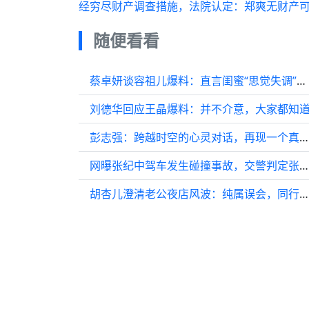
经穷尽财产调查措施，法院认定：郑爽无财产可供
随便看看
蔡卓妍谈容祖儿爆料：直言闺蜜“思觉失调”坚决否认梁超怡插足
刘德华回应王晶爆料：并不介意，大家都知
彭志强：跨越时空的心灵对话，再现一个真实的陆游｜中原作家
网曝张纪中驾车发生碰撞事故，交警判定张纪中负事故全责
胡杏儿澄清老公夜店风波：纯属误会，同行女士的先生也在现场