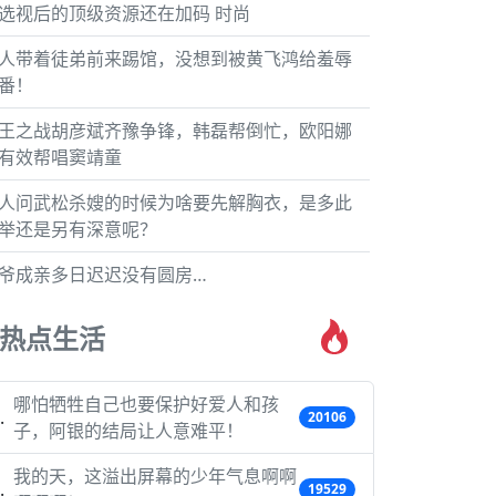
选视后的顶级资源还在加码 时尚
人带着徒弟前来踢馆，没想到被黄飞鸿给羞辱
番！
王之战胡彦斌齐豫争锋，韩磊帮倒忙，欧阳娜
有效帮唱窦靖童
人问武松杀嫂的时候为啥要先解胸衣，是多此
举还是另有深意呢？
爷成亲多日迟迟没有圆房…
热点生活
哪怕牺牲自己也要保护好爱人和孩
20106
子，阿银的结局让人意难平！
我的天，这溢出屏幕的少年气息啊啊
19529