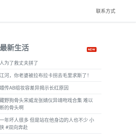
联系方式
最新生活
人为了救丈夫拼了
江河，你老婆被拉布拉卡拐去毛里求斯了！
嬛传AB组妆容差异揭示长红原因
藏野狗骨头宋威龙张婧仪异靖吻戏合集 难以
断的骨头啊
一年坏人很多 但是站在他身边的人也不少 小
侠 #双向奔赴