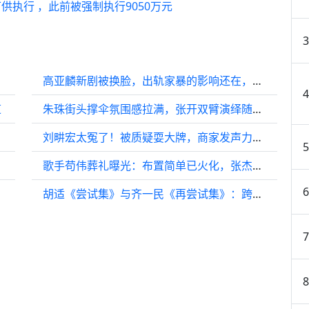
执行 ，此前被强制执行9050万元
高亚麟新剧被换脸，出轨家暴的影响还在，换脸角色太出戏被吐槽
道
朱珠街头撑伞氛围感拉满，张开双臂演绎随性摩登大片
刘畊宏太冤了！被质疑耍大牌，商家发声力挺：有预约，没清场。
歌手苟伟葬礼曝光：布置简单已火化，张杰写长文哀悼但是没来送别
胡适《尝试集》与齐一民《再尝试集》：跨越百年的诗歌对话与革新