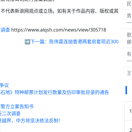
民
，不代表新浪网观点或立场。如有关于作品内容、版权或其
男
。
一
案调查
https://www.alqsh.com/news/view/305718
歌
➡️下一篇：
陈伟霆连抛香港两套房套现近300
娜
有
一
王
争议
化石地》特种邮票计划发行数量及仿印审批目录的通告
开警方立案告知书
行二次调查
意越界，中方将坚决依法反制！
应