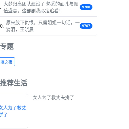
大梦归离团队建设了 熟悉的面孔与颜
9788
值盛宴，这部剧我必定追看！
原来放下仇恨，只需姐姐一句话，一
9707
滴泪，王晓晨
专题
微博之夜
推荐生活
女人为了救丈夫拼了