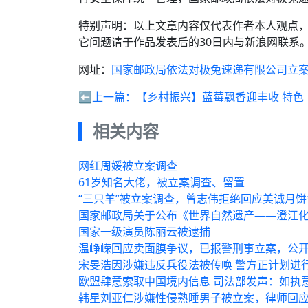
特别声明：以上文章内容仅代表作者本人观点
它问题请于作品发表后的30日内与新浪网联系
网址：
国家邮政局依法对极兔速递有限公司立
⬅️上一篇：
【乡村振兴】蓝莓飘香迎丰收 特色
相关内容
网红周媛被立案调查
61岁知名大佬，被立案调查、留置
“三只羊”被立案调查，曾志伟拒绝回应美诚月饼
国家邮政局关于公布《世界自然遗产——澄江
国家一级演员陈丽云被逮捕
温峥嵘回应卖面膜争议，已报警刑事立案，公
宋旻浩因涉嫌违反兵役法被传唤 警方正计划进
欧盟肆意索取中国境内信息 司法部发声：如执
韩星刘亚仁涉嫌性侵熟睡男子被立案，律师回