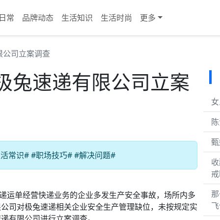
日常
品牌动态
生活知识
生活时尚
更多
限公司立案调查
极兔速递有限公司立案
女
陈
甄
常识# #职场技巧# #解决问题#
收
戒
那
递运单经营快递业务的企业多发生产安全事故，场所内多
飞
限公司对极兔速递相关企业安全生产管理缺位，未按规定实
速递有限公司进行立案调查。