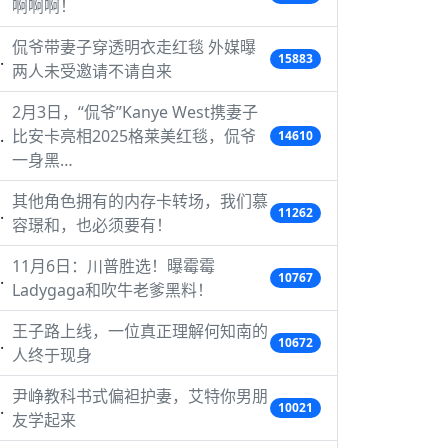
啊啊啊！
侃爷带妻子穿透明衣走红毯 外媒曝
15883
两人未受邀请不请自来
2月3日，“侃爷”Kanye West携妻子
比安卡亮相2025格莱美红毯，侃爷
14610
一身黑…
其他角色拥有的内存卡转场，我们慕
11262
容璟和，也必须要有！
11月6日：川普胜选！曝霉霉
10767
Ladygaga和吹牛老爹黑料！
王子路上线，一位真正理解何知南的
10672
人终于现身
尹峥教科书式偏袒护妻，艾特你男朋
10021
友学起来