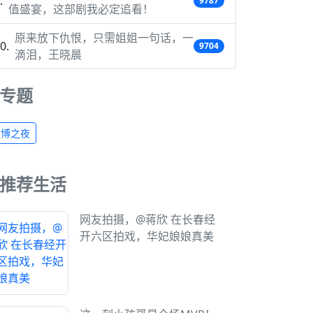
9787
值盛宴，这部剧我必定追看！
原来放下仇恨，只需姐姐一句话，一
9704
滴泪，王晓晨
专题
微博之夜
推荐生活
网友拍摄，@蒋欣 在长春经
开六区拍戏，华妃娘娘真美