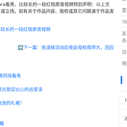
海Maxmara看秀，比较长的一段红毯原音视频特别声明：以上文
耍
点或立场。如有关于作品内容、版权或其它问题请于作品发
7
秀，比较长的一段红毯原音视频
走
去
➡️下一篇：
张凌赫活动后夜返母校南师大，回应
白
明
凌等同场看秀
海中，目光锁定比心的谷爱凌
冒泡泡的礼裙！
闪耀