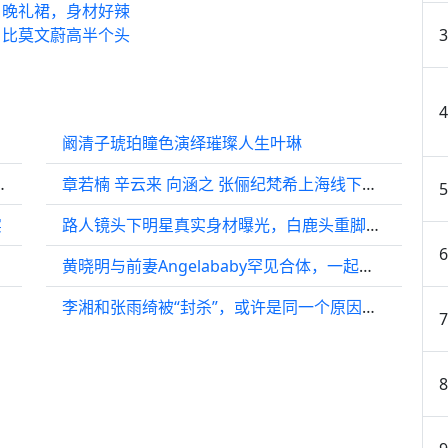
肩晚礼裙，身材好辣
，比莫文蔚高半个头
阚清子琥珀瞳色演绎璀璨人生叶琳
吱声！杭州这里大有来头
章若楠 辛云来 向涵之 张俪纪梵希上海线下活动同框
实
路人镜头下明星真实身材曝光，白鹿头重脚轻娜扎锁骨抢镜
黄晓明与前妻Angelababy罕见合体，一起带儿子小海绵前往迪士尼庆祝其9岁生日
李湘和张雨绮被“封杀”，或许是同一个原因……