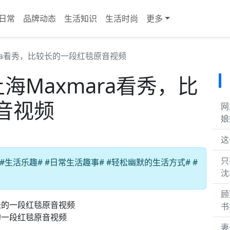
日常
品牌动态
生活知识
生活时尚
更多
mara看秀，比较长的一段红毯原音视频
上海Maxmara看秀，比
音视频
网
娘
这
只
生活乐趣# #日常生活趣事# #轻松幽默的生活方式# #
沈
顾
书
长的一段红毯原音视频
妻