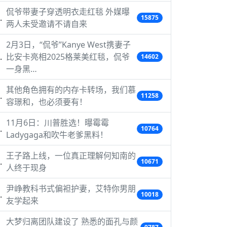
侃爷带妻子穿透明衣走红毯 外媒曝
15875
两人未受邀请不请自来
2月3日，“侃爷”Kanye West携妻子
比安卡亮相2025格莱美红毯，侃爷
14602
一身黑…
其他角色拥有的内存卡转场，我们慕
11258
容璟和，也必须要有！
11月6日：川普胜选！曝霉霉
10764
Ladygaga和吹牛老爹黑料！
王子路上线，一位真正理解何知南的
10671
人终于现身
尹峥教科书式偏袒护妻，艾特你男朋
10018
友学起来
大梦归离团队建设了 熟悉的面孔与颜