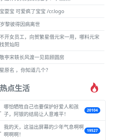
宝耍宝 可爱疯了宝宝 /cr.logo
6岁黎彼得因病离世
不开女员工，向贺繁星借元宋一用，哪料元宋
找贺灿阳
敬亭宋轶长风渡一见茹顾圆房
星原名 ，你知道几个？
热点生活
哪怕牺牲自己也要保护好爱人和孩
20104
子，阿银的结局让人意难平！
我的天，这溢出屏幕的少年气息啊啊
19527
啊啊啊！