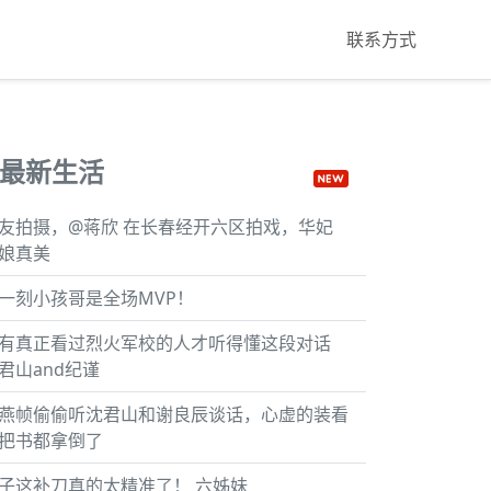
联系方式
最新生活
友拍摄，@蒋欣 在长春经开六区拍戏，华妃
娘真美
一刻小孩哥是全场MVP！
有真正看过烈火军校的人才听得懂这段对话
君山and纪谨
燕帧偷偷听沈君山和谢良辰谈话，心虚的装看
把书都拿倒了
子这补刀真的太精准了！ 六姊妹