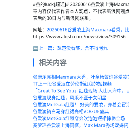
#谷的luck[超话]# 20260616谷爱凌上
章内容仅代表作者本人观点，不代表新浪网观
表后的30日内与新浪网联系。
网址：
20260616谷爱凌上海Maxmara看
https://www.alqsh.com/news/view/309156
⬅️上一篇：
翘楚没看够，舍不得阿九
相关内容
张康乐亮相Maxmara大秀，叶童杨紫琼谷爱
TT上一段谷爱凌在劳伦斯红毯的短视频
「Great To See You」红毯现场 人山人
谷爱凌现身红毯，风采不亚于女明星
谷爱凌MetGala红毯！ 好美的爱凌，穿着会
谷爱凌骑白马穿红裙亮相VOGUE盛典
谷爱凌MetGala红毯穿会吹泡泡短裙惊艳全场
奚梦瑶谷爱凌上海同框，Max Mara秀场双姝