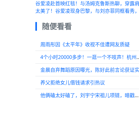
谷爱凌赴首映红毯！与汤姆克鲁斯热聊，穿露
太美了！谷爱凌现身巴黎，与刘亦菲同框看秀
随便看看
周雨彤因《太平年》收视不佳遭网友质疑
4个小时20000多步！一逛一个不
金晨自弃舞蹈原因曝光，陈好此前言论获证
养父拒绝女儿借钱请求引热议
他俩磕太好磕了，刘宇宁宋祖儿项链，暗戳戳小心思太甜