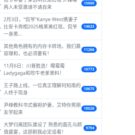
15900
两人未受邀请不请自来
2月3日，“侃爷”Kanye West携妻子
比安卡亮相2025格莱美红毯，侃爷
14623
一身黑…
其他角色拥有的内存卡转场，我们慕
11266
容璟和，也必须要有！
11月6日：川普胜选！曝霉霉
10773
Ladygaga和吹牛老爹黑料！
王子路上线，一位真正理解何知南的
10675
人终于现身
尹峥教科书式偏袒护妻，艾特你男朋
10026
友学起来
大梦归离团队建设了 熟悉的面孔与颜
9794
值盛宴，这部剧我必定追看！