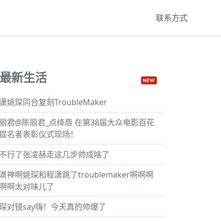
联系方式
最新生活
潇姚琛同台复刻TroubleMaker
丽君@陈丽君_点绛唇 在第38届大众电影百花
提名者表彰仪式现场！
不行了张凌赫走这几步帅成啥了
滴神啊姚琛和程潇跳了troublemaker啊啊啊
啊啊太对味儿了
琛对镜say嗨！今天真的帅爆了