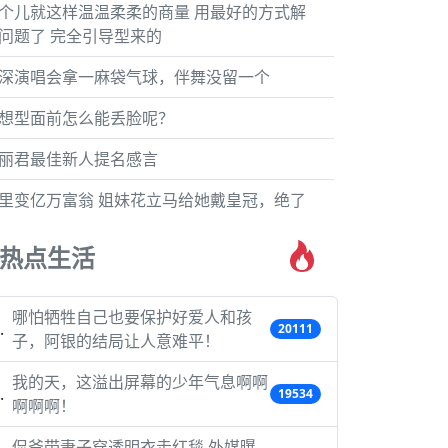
个儿就这样温温柔柔的商量 用最好的方式解
问题了 完全引导型来的
深演唱会拿一麻袋气球，伴舞没留一个
想型面前怎么能丢脸呢？
丽君最佳新人提名感言
里变亿万富翁 姐妹花立马给她戴皇冠，绝了
热点生活
哪怕牺牲自己也要保护好爱人和孩
20111
子，阿银的结局让人意难平！
我的天，这溢出屏幕的少年气息啊啊
19534
啊啊啊！
侃爷带妻子穿透明衣走红毯 外媒曝