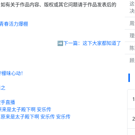
这
。如有关于作品内容、版权或其它问题请于作品发表后的
决
周
季 青春活力爆棚
理
➡️下一篇：
这下大家都知道了
陈
顾
的柠檬味心动！
萌之
歌手直播
原来是太子殿下啊 安乐传
原来是太子殿下啊 安乐传 安乐传