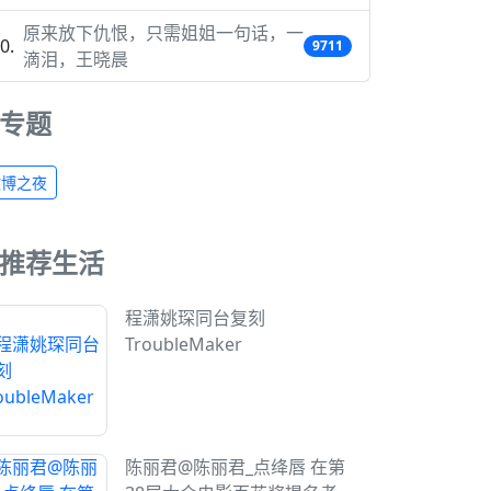
原来放下仇恨，只需姐姐一句话，一
9711
滴泪，王晓晨
专题
微博之夜
推荐生活
程潇姚琛同台复刻
TroubleMaker
陈丽君@陈丽君_点绛唇 在第