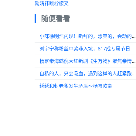
鞠婧祎跳柠檬叉
随便看看
小咪徐明浩闪现！新鲜的，漂亮的，会动的偶八 好好看啊
刘宇宁称粉丝中奖非入坑，817成专属节日
杨幂秦海璐倪大红新剧《生万物》聚焦亲情困境
自私的人，只会吸血，遇到这样的人赶紧跑吧～蓝盈莹高玉庆
绣绣和封老爹发生矛盾～杨幂欧豪