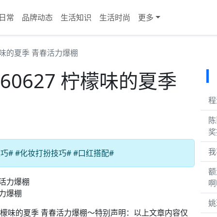
日常
品牌动态
生活知识
生活时尚
更多
 柠檬味的夏季 青春活力爆棚
》260627 柠檬味的夏季
程
陈
奖
我
# #化妆打扮技巧# #口红搭配#
额
啊
活力爆棚
姚
260627 柠檬味的夏季 青春活力爆棚～特别声明：以上文章内容仅