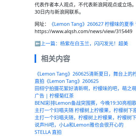
代表作者本人观点，不代表新浪网观点或立场
30日内与新浪网联系。
网址：
《Lemon Tang》260627 柠檬味的夏
https://www.alqsh.com/news/view/315449
⬅️上一篇：
杨紫在白玉兰，闪闪发光！超美
相关内容
《Lemon Tang》260625清新夏日，舞台上
直拍《Lemon Tang》260625
田栩宁拍摄花絮好清新啊，柠檬味的吧，萌之
广告 | 柠檬菊红茶
BENI彩排Lemon备战突围赛，今晚19:30亮相
主打一个妇唱夫随 柠檬树上柠檬果，柠檬树下
主打一个妇唱夫随，柠檬树上柠檬果，柠檬树下
说声Hi吧，小La和Lemon雅也会很开心的
STELLA 直拍