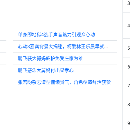
单身即地狱4选手声音魅力引观众心动
心动8嘉宾背景大揭秘，柯爱林王乐晨早就认识，瑞龙竟然还演过电视剧
鹏飞获大舅妈庇护免受庄家为难
鹏飞感念大舅妈付出显孝心
张若昀杂志造型慵懒贵气，角色塑造鲜活获赞