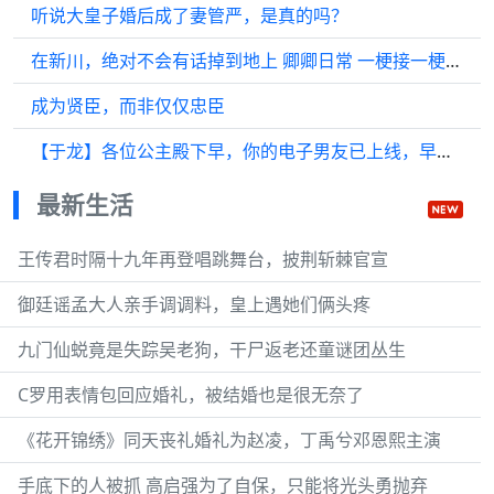
听说大皇子婚后成了妻管严，是真的吗？
在新川，绝对不会有话掉到地上 卿卿日常 一梗接一梗，笑料不断 日常
成为贤臣，而非仅仅忠臣
【于龙】各位公主殿下早，你的电子男友已上线，早餐请张嘴～
最新生活
王传君时隔十九年再登唱跳舞台，披荆斩棘官宣
御廷谣孟大人亲手调调料，皇上遇她们俩头疼
九门仙蜕竟是失踪吴老狗，干尸返老还童谜团丛生
C罗用表情包回应婚礼，被结婚也是很无奈了
《花开锦绣》同天丧礼婚礼为赵凌，丁禹兮邓恩熙主演
手底下的人被抓 高启强为了自保，只能将光头勇抛弃