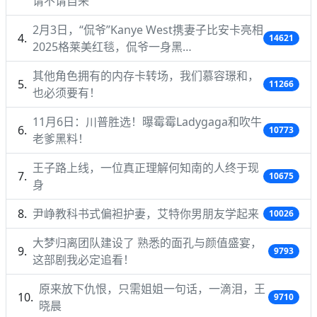
请不请自来
2月3日，“侃爷”Kanye West携妻子比安卡亮相
14621
2025格莱美红毯，侃爷一身黑…
其他角色拥有的内存卡转场，我们慕容璟和，
11266
也必须要有！
11月6日：川普胜选！曝霉霉Ladygaga和吹牛
10773
老爹黑料！
王子路上线，一位真正理解何知南的人终于现
10675
身
尹峥教科书式偏袒护妻，艾特你男朋友学起来
10026
大梦归离团队建设了 熟悉的面孔与颜值盛宴，
9793
这部剧我必定追看！
原来放下仇恨，只需姐姐一句话，一滴泪，王
9710
晓晨