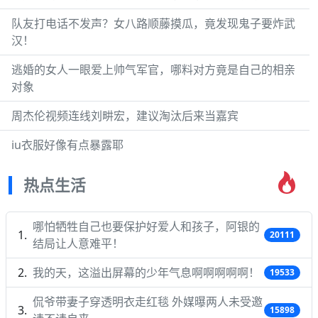
队友打电话不发声？女八路顺藤摸瓜，竟发现鬼子要炸武
汉！
逃婚的女人一眼爱上帅气军官，哪料对方竟是自己的相亲
对象
周杰伦视频连线刘畊宏，建议淘汰后来当嘉宾
iu衣服好像有点暴露耶
热点生活
哪怕牺牲自己也要保护好爱人和孩子，阿银的
20111
结局让人意难平！
我的天，这溢出屏幕的少年气息啊啊啊啊啊！
19533
侃爷带妻子穿透明衣走红毯 外媒曝两人未受邀
15898