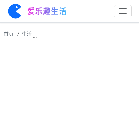
爱乐趣生活
首页
生活
董思成《恰逢春》路透来啦，你觉得这身妆造