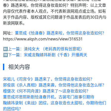
春》路透来啦，你觉得这身妆造如何？特别声明：以上文章
内容仅代表作者本人观点，不代表新浪网观点或立场。如有
关于作品内容、版权或其它问题请于作品发表后的30日内与
新浪网联系。
网址：
董思成《恰逢春》路透来啦，你觉得这身妆造如何？
https://www.alqsh.com/news/view/316531
⬅️上一篇：
清纯女大 （老妈真的很有创意呢）
➡️下一篇：
宋威龙鞠婧祎新剧《千香》开播两天
相关内容
宋祖儿《司宫令》路透来了，你觉得这身妆造如何？
郭俊辰《杀人真相》路透来袭，你觉得他这身妆造怎么样？
檀健次《何不同舟渡》路透来了～这身妆造如何？
董思成邓恩熙新剧恰逢春开机，古装宅门故事引期待
鞠婧祎录制《来战》团综，这身妆造也太甜啦，你期待他们
的团综吗？