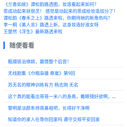
《兰香如故》谭松韵路透图️，妆造看起来如何？
思成动起来就很灵！ 感觉是动起来的思成给妆造加分了！
谭松韵《春禾之上》路透来啦，你期待她的新角色吗？
李一桐《美人余》路透上新，这身妆造好淑女呀
王楚然《浮生》最新路透来啦
随便看看
甄嬛惩治祺嫔，震慑整个后宫！
无线剧集《巾帼枭雄 悬崖》第9回
苏无名的眼神训练有方 杨志刚 无名
这个真的能看出哥哥一米八的身高，戴眼镜好欲啊，哥哥?
黎明是淡颜系帅哥鼻祖吧，长得好干净啊
知道你的家人在等你回家吗 遵守交规平安回家