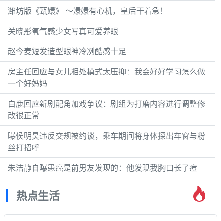
潍坊版《甄嬛》 ～嬛嬛有心机，皇后干着急！
关晓彤氧气感少女写真可爱养眼
赵今麦短发造型眼神冷冽酷感十足
房主任回应与女儿相处模式太压抑：我会好好学习怎么做
一个好妈妈
白鹿回应新剧配角加戏争议：剧组为打磨内容进行调整修
改很正常
曝侯明昊违反交规被约谈，乘车期间将身体探出车窗与粉
丝打招呼
朱洁静自曝患癌是前男友发现的：他发现我胸口长了痘
热点生活