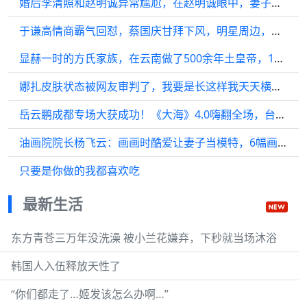
婚后李清照和赵明诚异常尴尬，在赵明诚眼中，妻子李清照不如器物
于谦高情商霸气回怼，蔡国庆甘拜下风，明星周边，明星八卦
显赫一时的方氏家族，在云南做了500余年土皇帝，1955年才被废除
娜扎皮肤状态被网友审判了，我要是长这样我天天横着走…
岳云鹏成都专场大获成功！《大海》4.0嗨翻全场，台下坑满谷满
油画院院长杨飞云：画画时酷爱让妻子当模特，6幅画共拍出7179万
只要是你做的我都喜欢吃
最新生活
东方青苍三万年没洗澡 被小兰花嫌弃，下秒就当场沐浴
韩国人入伍释放天性了
“你们都走了…姬发该怎么办啊…”