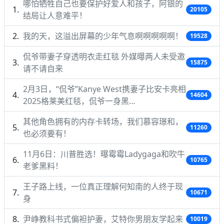
哪怕牺牲自己也要保护好爱人和孩子，阿银的
20105
结局让人意难平！
我的天，这溢出屏幕的少年气息啊啊啊啊啊！
19528
侃爷带妻子穿透明衣走红毯 外媒曝两人未受邀
15875
请不请自来
2月3日，“侃爷”Kanye West携妻子比安卡亮相
14604
2025格莱美红毯，侃爷一身黑…
其他角色拥有的内存卡转场，我们慕容璟和，
11260
也必须要有！
11月6日：川普胜选！曝霉霉Ladygaga和吹牛
10765
老爹黑料！
王子路上线，一位真正理解何知南的人终于现
10671
身
尹峥教科书式偏袒护妻，艾特你男朋友学起来
10019