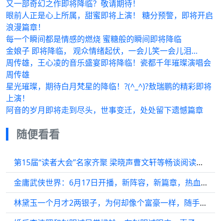
又一部奇幻之作即将降临？敬请期待！
眼前人正是心上所属，甜蜜即将上演！ 糖分预警，即将开启
浪漫篇章！
每一个瞬间都是情感的燃烧 蜜糖般的瞬间即将降临
金娘子 即将降临， 观众情绪起伏，一会儿笑一会儿泪…
周传雄，王心凌的音乐盛宴即将降临！瓷都千年璀璨演唱会
周传雄
星光璀璨，期待白月梵星的降临！?(^_^)?敖瑞鹏的精彩即将
上演！
阿音的岁月即将走到尽头，世事变迁，处处留下遗憾篇章
随便看看
第15届“读者大会”名家齐聚 梁晓声曹文轩等畅谈阅读与写作
金庸武侠世界：6月17日开播，新阵容，新篇章，热血江湖再启！
林黛玉一个月才2两银子，为何却像个富豪一样，随手赏人不眨眼？