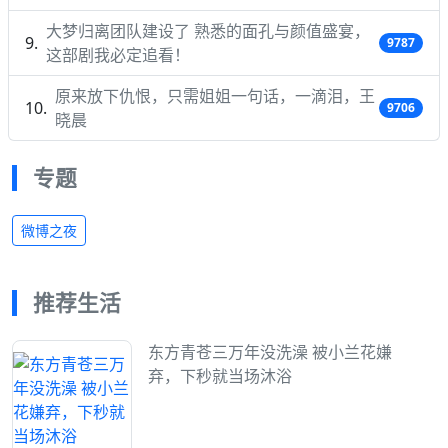
大梦归离团队建设了 熟悉的面孔与颜值盛宴，
9787
这部剧我必定追看！
原来放下仇恨，只需姐姐一句话，一滴泪，王
9706
晓晨
专题
微博之夜
推荐生活
东方青苍三万年没洗澡 被小兰花嫌
弃，下秒就当场沐浴