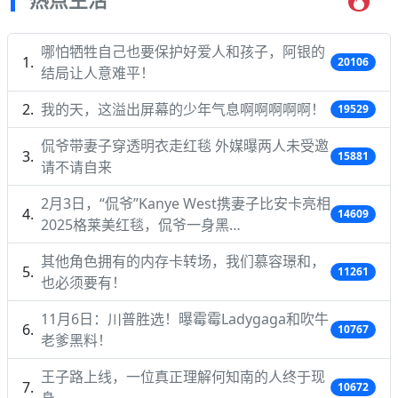
哪怕牺牲自己也要保护好爱人和孩子，阿银的
20106
结局让人意难平！
我的天，这溢出屏幕的少年气息啊啊啊啊啊！
19529
侃爷带妻子穿透明衣走红毯 外媒曝两人未受邀
15881
请不请自来
2月3日，“侃爷”Kanye West携妻子比安卡亮相
14609
2025格莱美红毯，侃爷一身黑…
其他角色拥有的内存卡转场，我们慕容璟和，
11261
也必须要有！
11月6日：川普胜选！曝霉霉Ladygaga和吹牛
10767
老爹黑料！
王子路上线，一位真正理解何知南的人终于现
10672