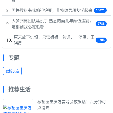
身
尹峥教科书式偏袒护妻，艾特你男朋友学起来
10021
大梦归离团队建设了 熟悉的面孔与颜值盛宴，
9788
这部剧我必定追看！
原来放下仇恨，只需姐姐一句话，一滴泪，王
9706
晓晨
专题
微博之夜
推荐生活
穆祉丞重庆方言萌脸放狠话：六分钟可
点投降