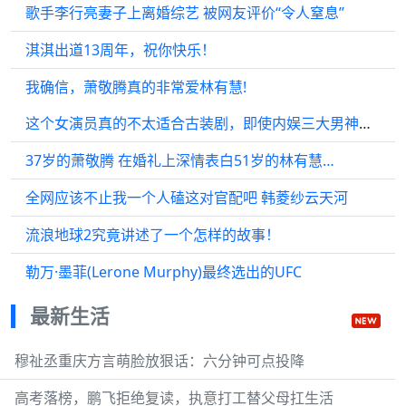
歌手李行亮妻子上离婚综艺 被网友评价“令人窒息”
淇淇出道13周年，祝你快乐！
我确信，萧敬腾真的非常爱林有慧!
这个女演员真的不太适合古装剧，即使内娱三大男神也曾尝试带红她…
37岁的萧敬腾 在婚礼上深情表白51岁的林有慧…
全网应该不止我一个人磕这对官配吧 韩菱纱云天河
流浪地球2究竟讲述了一个怎样的故事！
勒万·墨菲(Lerone Murphy)最终选出的UFC
最新生活
穆祉丞重庆方言萌脸放狠话：六分钟可点投降
高考落榜，鹏飞拒绝复读，执意打工替父母扛生活