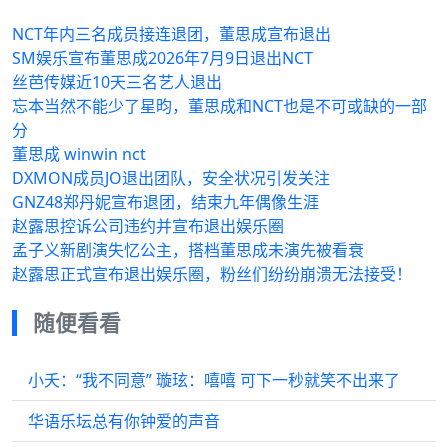
NCT年内三名成员接连退团，董思成宣布退出
SM娱乐宣布董思成2026年7月9日退出NCT
丝芭传媒近10天三名艺人退出
忘本当然不能少了星昀，董思成和NCT也是不可或缺的一部
分
董思成 winwin nct
DXMON成员JO退出团队，安全状况引发关注
GNZ48郑丹妮宣布退团，结束九年偶像生涯
赵露思控诉公司违约并宣布退出娱乐圈
孟子义新剧演失忆公主，搭档董思成未演先被看衰
赵露思正式宣布退出娱乐圈，粉丝们纷纷崩溃无法接受！
随便看看
小夭：“我不同意” 璇玹：嘻嘻 可下一秒就笑不出来了
华语乐坛总有你钟爱的声音