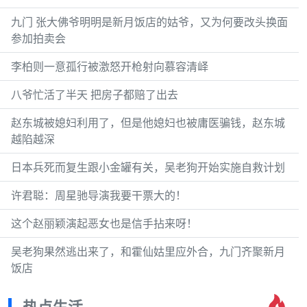
九门 张大佛爷明明是新月饭店的姑爷，又为何要改头换面
参加拍卖会
李柏则一意孤行被激怒开枪射向慕容清峄
八爷忙活了半天 把房子都赔了出去
赵东城被媳妇利用了，但是他媳妇也被庸医骗钱，赵东城
越陷越深
日本兵死而复生跟小金罐有关，吴老狗开始实施自救计划
许君聪：周星驰导演我要干票大的！
这个赵丽颖演起恶女也是信手拈来呀！
吴老狗果然逃出来了，和霍仙姑里应外合，九门齐聚新月
饭店
热点生活