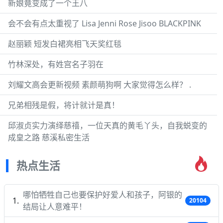
新娘竟变成了一个王八
会不会有点太重视了 Lisa Jenni Rose Jisoo BLACKPINK
赵丽颖 短发白裙亮相飞天奖红毯
竹林深处，有姓宫名子羽在
刘耀文高会更新视频 素颜萌狗啊 大家觉得怎么样？ .
兄弟相残是假，将计就计是真！
邱淑贞实力演绎慈禧，一位天真的黄毛丫头，自我蜕变的
成皇之路 慈溪私密生活
热点生活
哪怕牺牲自己也要保护好爱人和孩子，阿银的
20104
结局让人意难平！