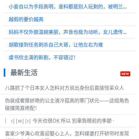
小妾自以为手段高明，谁料都是别人玩剩的，被明兰一眼看穿
越假的要价越高
妈妈不仅外貌温婉美丽，声音也极为动听，女儿遗传了她优秀的基因
胡歌接到任务刺杀自己大哥，让他左右为难
虞书欣主演的新剧，不容错过！
最新生活
八路抓了个日本女人怎料对方说出身份后直接惊呆众人
伪装成奢靡娇艳的公主清冷孤高的寒门状元——这组角色
碰撞简直绝配！
︴ ı||ııı||ı| 今天也很ÖḲ 所以 別辜負眼前的季節 ·
富家少爷满心欢喜迎娶心上人，怎料媒婆打开轿帘时发现