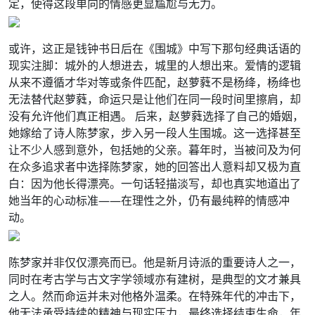
定，使得这段单向的情感更显尴尬与无力。
或许，这正是钱钟书日后在《围城》中写下那句经典话语的
现实注脚：城外的人想进去，城里的人想出来。爱情的逻辑
从来不遵循才华对等或条件匹配，赵萝蕤不是杨绛，杨绛也
无法替代赵萝蕤，命运只是让他们在同一段时间里擦肩，却
没有允许他们真正相遇。 后来，赵萝蕤选择了自己的婚姻，
她嫁给了诗人陈梦家，步入另一段人生围城。这一选择甚至
让不少人感到意外，包括她的父亲。暮年时，当被问及为何
在众多追求者中选择陈梦家，她的回答出人意料却又极为直
白：因为他长得漂亮。一句话轻描淡写，却也真实地道出了
她当年的心动标准——在理性之外，仍有最纯粹的情感冲
动。
陈梦家并非仅仅漂亮而已。他是新月诗派的重要诗人之一，
同时在考古学与古文字学领域亦有建树，是典型的文才兼具
之人。然而命运并未对他格外温柔。在特殊年代的冲击下，
他无法承受持续的精神与现实压力，最终选择结束生命，年