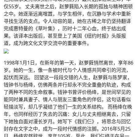
仅55岁。 丈夫离世之后，赵萝蕤陷入长期的孤独与精神困顿
之中。她逐渐远离喧嚣，与学生相伴，在沉静与学术中重新
寻找生活的支点。令人动容的是，她在古稀之年仍坚持翻译
完成惠特曼的《草叶集》，历时十二年心血，终于结出成
果。该译本出版后，甚至登上了美国《纽约时报》头版报
道，成为跨文化文学交流中的重要事件。
1998年1月1日，在新年的第一天，赵萝蕤悄然离世，享年86
岁。她的一生，像一条被时代与个人情感共同牵引的河流，
起伏而深远。 回望这一段段交错的人生，赵萝蕤与陈梦家，
钱钟书与杨绛，仿佛两条并行却永不完全重叠的轨迹，构成
了两种不同的生命叙事。钱钟书曾评价杨绛，是世间罕见的
能同时兼具妻子、情人与朋友三重角色的伴侣，这句话看似
轻描淡写，却几乎凝结了他们一生的关系结构。 而杨绛在晚
年，也同样经历了失去的沉痛：女儿与丈夫相继离去，只留
下她独自面对漫长岁月。她写下《我们仨》，将思念与回忆
封存在文字之中，成为一段时代情感的注脚。2016年5月25
日，杨绛安然辞世，享年105岁。至此，我们仨终于在另一