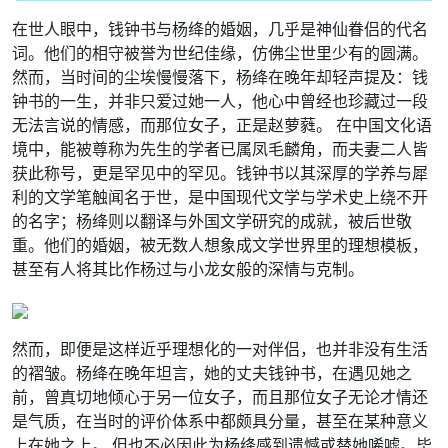
在世人眼中，钱钟书与杨绛的婚姻，几乎是神仙眷侣的代名
词。他们的相守被誉为世纪佳缘，仿佛尘世里少有的圆满。
然而，当时间的尘埃慢慢落下，杨绛在晚年却轻声提及：钱
钟书的一生，并非只爱过她一人，他心中曾经也珍藏过一段
无法言说的情感，而那位女子，正是赵萝蕤。 在中国文化语
境中，能被尊称为先生的学者已属凤毛麟角，而夫妻二人皆
获此称号，更是罕见中的罕见。钱钟书以其深厚的学养与犀
利的文学笔触闻名于世，是中国现代文学与学术史上绕不开
的名字；杨绛则以翻译与外国文学研究的成就，被后世敬
重。他们的婚姻，被无数人想象成文学世界里的理想模板，
甚至有人将其比作杨过与小龙女般的深情与克制。
然而，即便是这样近乎理想化的一对伴侣，也并非没有生活
的褶皱。杨绛在晚年坦言，她的丈夫钱钟书，在遇见她之
前，曾真切地倾心于另一位女子，而且那位女子无论才情还
是气质，在当时的评价体系中都颇具分量，甚至在某种意义
上在她之上。 但也不必因此为杨绛感到遗憾或替她唏嘘。毕