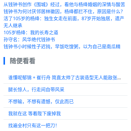
从钱钟书创作《围城》经过，看他与杨绛婚姻的深情与酸苦
钱钟书为何讨厌邻居林徽因，杨绛都拦不住，原因是什么？
活了105岁的杨绛：独生女走在前面，87岁开始独居，遗产
无人继承
105岁杨绛：我的长寿之道
孙守名：风华绝代钱钟书
钱钟书小时候性子迟钝，早饭吃馊粥，以为自己是南瓜精
随便看看
谁懂呢郁锦 + 崔行舟 简直太帅了古装造型无人能敌张晚意 柳舟记
腿长惊人，行走间自带风采
不想输，不想有遗憾，仅此而已
我就在这 等着陛下废掉我
找遍全村只有这一把刀！