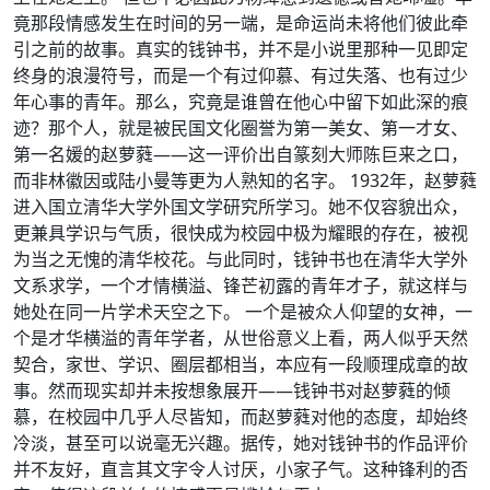
竟那段情感发生在时间的另一端，是命运尚未将他们彼此牵
引之前的故事。真实的钱钟书，并不是小说里那种一见即定
终身的浪漫符号，而是一个有过仰慕、有过失落、也有过少
年心事的青年。那么，究竟是谁曾在他心中留下如此深的痕
迹？那个人，就是被民国文化圈誉为第一美女、第一才女、
第一名媛的赵萝蕤——这一评价出自篆刻大师陈巨来之口，
而非林徽因或陆小曼等更为人熟知的名字。 1932年，赵萝蕤
进入国立清华大学外国文学研究所学习。她不仅容貌出众，
更兼具学识与气质，很快成为校园中极为耀眼的存在，被视
为当之无愧的清华校花。与此同时，钱钟书也在清华大学外
文系求学，一个才情横溢、锋芒初露的青年才子，就这样与
她处在同一片学术天空之下。 一个是被众人仰望的女神，一
个是才华横溢的青年学者，从世俗意义上看，两人似乎天然
契合，家世、学识、圈层都相当，本应有一段顺理成章的故
事。然而现实却并未按想象展开——钱钟书对赵萝蕤的倾
慕，在校园中几乎人尽皆知，而赵萝蕤对他的态度，却始终
冷淡，甚至可以说毫无兴趣。据传，她对钱钟书的作品评价
并不友好，直言其文字令人讨厌，小家子气。这种锋利的否