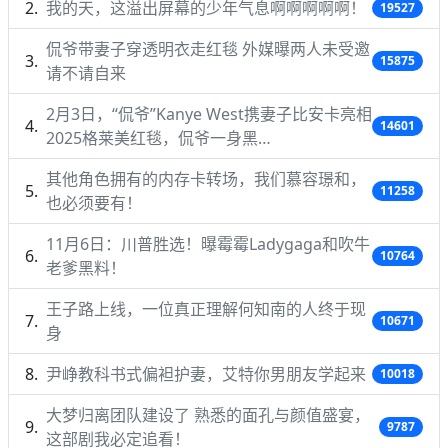
我的天，这溢出屏幕的少年气息啊啊啊啊啊！
19527
侃爷带妻子穿透明衣走红毯 外媒曝两人未受邀
15875
请不请自来
2月3日，“侃爷”Kanye West携妻子比安卡亮相
14601
2025格莱美红毯，侃爷一身黑…
其他角色拥有的内存卡转场，我们慕容璟和，
11258
也必须要有！
11月6日：川普胜选！曝霉霉Ladygaga和吹牛
10764
老爹黑料！
王子路上线，一位真正理解何知南的人终于现
10671
身
尹峥教科书式偏袒护妻，艾特你男朋友学起来
10018
大梦归离团队建设了 熟悉的面孔与颜值盛宴，
9787
这部剧我必定追看！