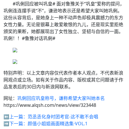
#巩俐回应被叫巩皇# 面对鲁豫关于“巩皇”爱称的提问，
巩俐连连摆手说“不”，谦逊地表示还是希望大家叫她巩俐。
这份从容背后，是她身上一种不动声色却极具震撼力的东方
女性力量。无论是银幕上敢爱敢恨的九儿，还是现实里拒绝
颁奖的果断，她都展现出了女性独立、坚韧与自信的一面。
巩俐！！#鲁豫对话巩俐#
特别声明：以上文章内容仅代表作者本人观点，不代表新浪
网观点或立场。如有关于作品内容、版权或其它问题请于作
品发表后的30日内与新浪网联系。
网址：
巩俐回应巩皇称号，谦称希望大家叫她本名
https://www.alqsh.com/news/view/323448
⬅️上一篇：
范丞丞化身时团考官-这不敢不会唱
➡️下一篇：
颜值小姐姐画面精选集·VOL.1