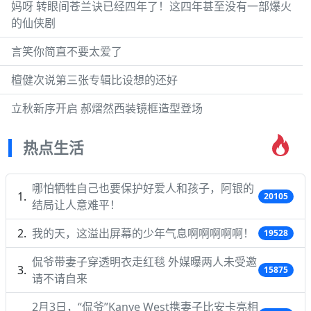
妈呀 转眼间苍兰诀已经四年了！这四年甚至没有一部爆火
的仙侠剧
言笑你简直不要太爱了
檀健次说第三张专辑比设想的还好
立秋新序开启 郝熠然西装镜框造型登场
热点生活
哪怕牺牲自己也要保护好爱人和孩子，阿银的
20105
结局让人意难平！
我的天，这溢出屏幕的少年气息啊啊啊啊啊！
19528
侃爷带妻子穿透明衣走红毯 外媒曝两人未受邀
15875
请不请自来
2月3日，“侃爷”Kanye West携妻子比安卡亮相