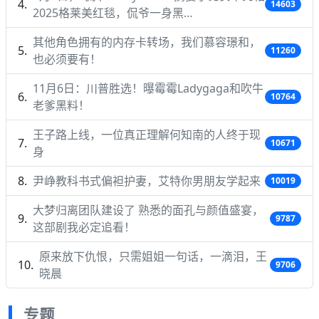
14603
2025格莱美红毯，侃爷一身黑…
其他角色拥有的内存卡转场，我们慕容璟和，
11260
也必须要有！
11月6日：川普胜选！曝霉霉Ladygaga和吹牛
10764
老爹黑料！
王子路上线，一位真正理解何知南的人终于现
10671
身
尹峥教科书式偏袒护妻，艾特你男朋友学起来
10019
大梦归离团队建设了 熟悉的面孔与颜值盛宴，
9787
这部剧我必定追看！
原来放下仇恨，只需姐姐一句话，一滴泪，王
9706
晓晨
专题