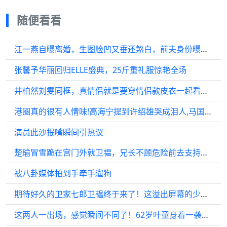
随便看看
江一燕自曝离婚，生图脸凹又垂还煞白，前夫身份曝光，侯佩岑爆哭
张馨予华丽回归ELLE盛典，25斤重礼服惊艳全场
井柏然刘雯同框，真情侣就是要穿情侣款皮衣一起看秀，好般配的一对！
港圈真的很有人情味!高海宁提到许绍雄哭成泪人,马国明眼泛泪光
演员此沙抿嘴瞬间引热议
楚瑜冒雪跪在宫门外就卫韫，兄长不顾危险前去支持她！宋茜 丁禹兮
被八卦媒体拍到手牵手遛狗
期待好久的卫家七郎卫韫终于来了！这溢出屏幕的少年感 丁禹兮你好会演！
这两人一出场，感觉瞬间不同了！62岁叶童身着一袭红裙在67岁梁家辉陪伴下走红毯，现场花式比心