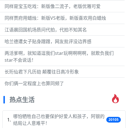
同样是宝玉吃戏：新版像二流子，老版优雅可爱
同样贾府用蜡烛：新版VS老版，新版喜欢用白蜡烛
江语晨回国机场质问代拍，代拍不知其名
哈兰德遭女子贴身蹭蹭，网友批评没边界感
两活爹啊，就知道逗我们star玩啊啊啊啊，就欺负我们
star不会说话！
长珩仙君下凡历劫 颠覆往日高冷形象
你们俩一定程度上也算同频了
热点生活
哪怕牺牲自己也要保护好爱人和孩子，阿银的
20105
结局让人意难平！