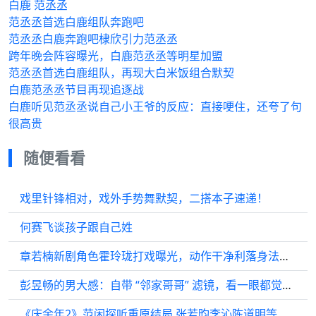
白鹿 范丞丞
范丞丞首选白鹿组队奔跑吧
范丞丞白鹿奔跑吧棣欣引力范丞丞
跨年晚会阵容曝光，白鹿范丞丞等明星加盟
范丞丞首选白鹿组队，再现大白米饭组合默契
白鹿范丞丞节目再现追逐战
白鹿听见范丞丞说自己小王爷的反应：直接哽住，还夸了句
很高贵
随便看看
戏里针锋相对，戏外手势舞默契，二搭本子速递！
何赛飞谈孩子跟自己姓
章若楠新剧角色霍玲珑打戏曝光，动作干净利落身法飘逸
彭昱畅的男大感：自带 “邻家哥哥” 滤镜，看一眼都觉得心情变好
《庆余年2》范闲探听重原结局,张若昀李沁陈道明等主演