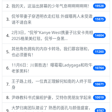
我的天，这溢出屏幕的少年气息啊啊啊啊啊！
19528
侃爷带妻子穿透明衣走红毯 外媒曝两人未受邀
15875
请不请自来
2月3日，“侃爷”Kanye West携妻子比安卡亮相
14604
2025格莱美红毯，侃爷一身黑…
其他角色拥有的内存卡转场，我们慕容璟和，
11260
也必须要有！
11月6日：川普胜选！曝霉霉Ladygaga和吹牛
10764
老爹黑料！
王子路上线，一位真正理解何知南的人终于现
10671
身
尹峥教科书式偏袒护妻，艾特你男朋友学起来
10019
大梦归离团队建设了 熟悉的面孔与颜值盛宴，
9787