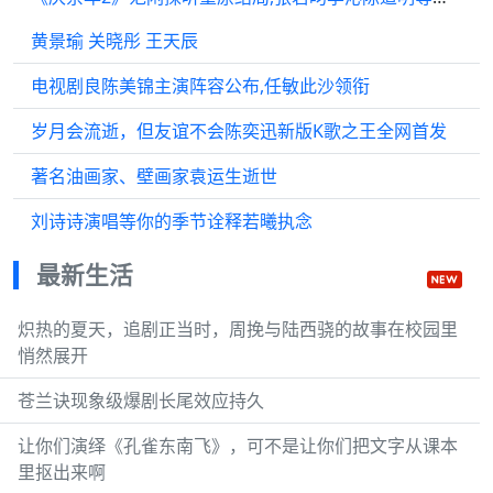
黄景瑜 关晓彤 王天辰
电视剧良陈美锦主演阵容公布,任敏此沙领衔
岁月会流逝，但友谊不会陈奕迅新版K歌之王全网首发
著名油画家、壁画家袁运生逝世
刘诗诗演唱等你的季节诠释若曦执念
最新生活
炽热的夏天，追剧正当时，周挽与陆西骁的故事在校园里
悄然展开
苍兰诀现象级爆剧长尾效应持久
让你们演绎《孔雀东南飞》，可不是让你们把文字从课本
里抠出来啊