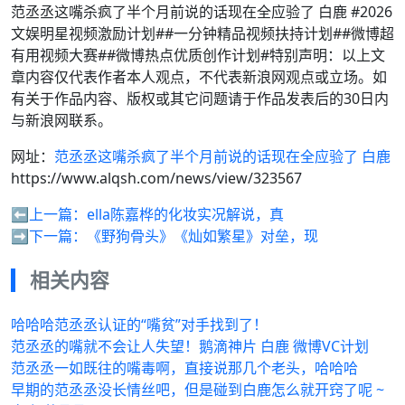
范丞丞这嘴杀疯了半个月前说的话现在全应验了 白鹿 #2026
文娱明星视频激励计划##一分钟精品视频扶持计划##微博超
有用视频大赛##微博热点优质创作计划#特别声明：以上文
章内容仅代表作者本人观点，不代表新浪网观点或立场。如
有关于作品内容、版权或其它问题请于作品发表后的30日内
与新浪网联系。
网址：
范丞丞这嘴杀疯了半个月前说的话现在全应验了 白鹿
https://www.alqsh.com/news/view/323567
⬅️上一篇：
ella陈嘉桦的化妆实况解说，真
➡️下一篇：
《野狗骨头》《灿如繁星》对垒，现
相关内容
哈哈哈范丞丞认证的“嘴贫”对手找到了！
范丞丞的嘴就不会让人失望！鹅滴神片 白鹿 微博VC计划
范丞丞一如既往的嘴毒啊，直接说那几个老头，哈哈哈
早期的范丞丞没长情丝吧，但是碰到白鹿怎么就开窍了呢 ~