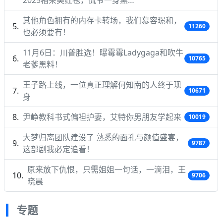
其他角色拥有的内存卡转场，我们慕容璟和，
11260
也必须要有！
11月6日：川普胜选！曝霉霉Ladygaga和吹牛
10765
老爹黑料！
王子路上线，一位真正理解何知南的人终于现
10671
身
尹峥教科书式偏袒护妻，艾特你男朋友学起来
10019
大梦归离团队建设了 熟悉的面孔与颜值盛宴，
9787
这部剧我必定追看！
原来放下仇恨，只需姐姐一句话，一滴泪，王
9706
晓晨
专题