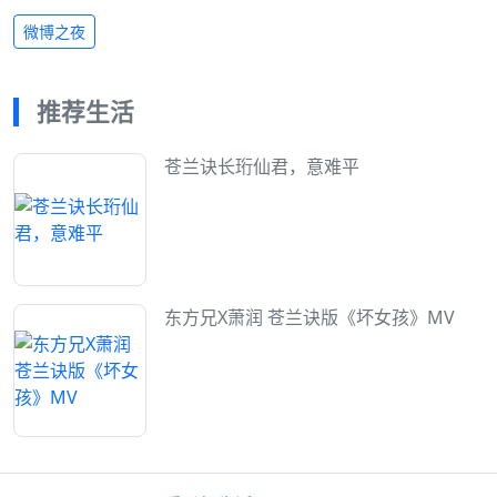
微博之夜
推荐生活
苍兰诀长珩仙君，意难平
东方兄X萧润 苍兰诀版《坏女孩》MV