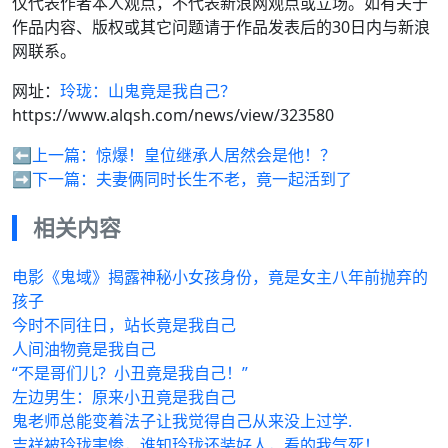
仅代表作者本人观点，不代表新浪网观点或立场。如有关于
作品内容、版权或其它问题请于作品发表后的30日内与新浪
网联系。
网址：
玲珑：山鬼竟是我自己？
https://www.alqsh.com/news/view/323580
⬅️上一篇：
惊爆！皇位继承人居然会是他！？
➡️下一篇：
夫妻俩同时长生不老，竟一起活到了
相关内容
电影《鬼域》揭露神秘小女孩身份，竟是女主八年前抛弃的
孩子
今时不同往日，站长竟是我自己
人间油物竟是我自己
“不是哥们儿？小丑竟是我自己！”
左边男生：原来小丑竟是我自己
鬼老师总能变着法子让我觉得自己从来没上过学.
吉祥被玲珑害惨，谁知玲珑还装好人，看的我气死！