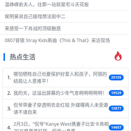
温峥嵘俞夫人，往那一站就是宅斗天花板
侯明昊说自己接戏想法挺中二
来感受一下肖战的顶级魅惑
0807音银 Stray Kids新曲《This & That》采访现场
热点生活
哪怕牺牲自己也要保护好爱人和孩子，阿银的
20105
结局让人意难平！
我的天，这溢出屏幕的少年气息啊啊啊啊啊！
19529
侃爷带妻子穿透明衣走红毯 外媒曝两人未受邀
15877
请不请自来
2月3日，“侃爷”Kanye West携妻子比安卡亮相
14607
2025格莱美红毯，侃爷一身黑…