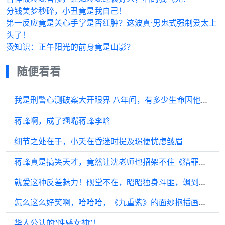
分钱美梦秒碎，小丑竟是我自己！
第一反应竟是关心手掌是否红肿？这波真·男鬼式强制爱太上
头了！
烫知识：正午阳光的前身竟是山影？
随便看看
我是刑警心测破案大开眼界 八年间，有多少生命因他而逝去
蒋峰啊，成了翘嘴蒋峰李晗
细节之处在于，小夭在昏迷时提及璟便忧虑皱眉
蒋峰真是搞笑天才，竟然让沈老师也招架不住《猎罪图鉴》里的戏份…
就爱这种反差魅力！砚堂不在，昭昭独身斗匪，飒到不行！
怎么这么好笑啊，哈哈哈，《九重紫》的面纱抱插画氛围感十足…
华人公认的“性感女神”！