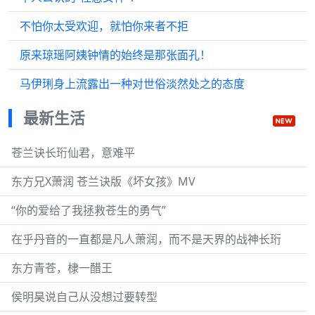
不怕你太受欢迎，就怕你来者不拒
原来琼瑶阿姨钟情的始终是那张面孔！
马伊琍身上流露出一种对世俗淡然处之的态度
最新生活
苍兰诀长珩仙君，意难平
东方兄X萧润 苍兰诀版《坏女孩》MV
“你的爱给了我拯救苍生的勇气”
在乎丹音的一直都是凡人萧润，而不是天界的战神长珩
东方青苍，棣一醋王
侯明昊说自己从没想过要转型