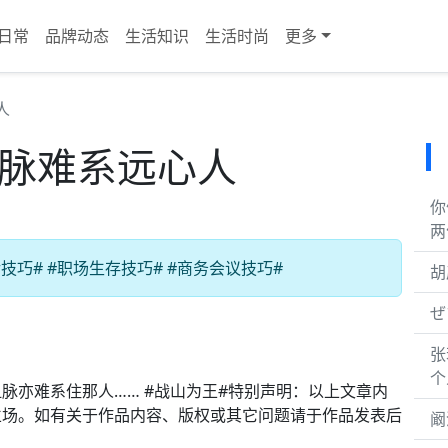
日常
品牌动态
生活知识
生活时尚
更多
人
血脉难系远心人
你
两
巧# #职场生存技巧# #商务会议技巧#
胡
ぜ
张
个
脉亦难系住那人…… #战山为王#特别声明：以上文章内
立场。如有关于作品内容、版权或其它问题请于作品发表后
阚