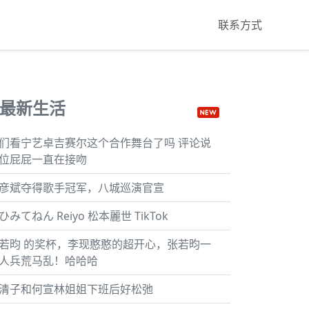
联系方式
最新生活
们看宁艺卓吉赛尔这个合作舞台了吗 评论说
位屁屁一直在接吻
彦斌夺得歌手冠军，八城巡演官宣
ひみてねん Reiyo 松本麗世 TikTok
若昀 的奖杯，李现憨憨的超开心，张若昀一
人兵荒马乱！哈哈哈
清子和何宣林姐姐下班后好松弛