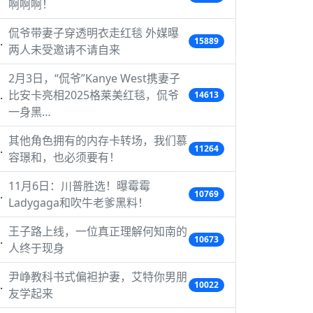
啊啊啊！
侃爷带妻子穿透明衣走红毯 外媒曝
15889
两人未受邀请不请自来
2月3日，“侃爷”Kanye West携妻子
比安卡亮相2025格莱美红毯，侃爷
14613
一身黑…
其他角色拥有的内存卡转场，我们慕
11264
容璟和，也必须要有！
11月6日：川普胜选！曝霉霉
10769
Ladygaga和吹牛老爹黑料！
王子路上线，一位真正理解何知南的
10673
人终于现身
尹峥教科书式偏袒护妻，艾特你男朋
10022
友学起来