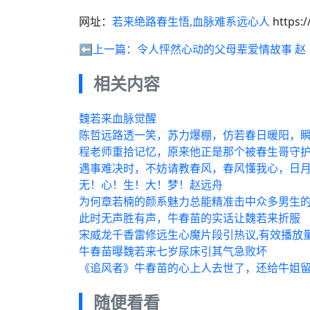
网址：
若来绝路春生悟,血脉难系远心人
https:
⬅️上一篇：
令人怦然心动的父母辈爱情故事 赵
相关内容
魏若来血脉觉醒
陈哲远路透一笑，苏力爆棚，仿若春日暖阳，
程老师重拾记忆，原来他正是那个被春生哥守
遇事难决时，不妨请教春风，春风懂我心，日
无！心！生！大！梦！赵远舟
为何章若楠的颜系魅力总能精准击中众多男生
此时无声胜有声，牛春苗的实话让魏若来折服
宋威龙千香雷修远生心魔片段引热议,有效播放
牛春苗曝魏若来七岁尿床引其气急败坏
《追风者》牛春苗的心上人去世了，还给牛姐留
随便看看