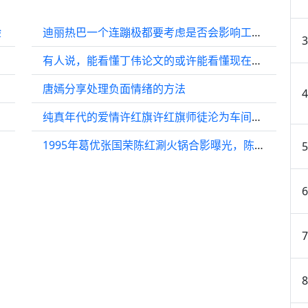
验
迪丽热巴一个连蹦极都要考虑是否会影响工作的人真的会因为贪图享受而转机吗
有人说，能看懂丁伟论文的或许能看懂现在的国际局势
唐嫣分享处理负面情绪的方法
纯真年代的爱情许红旗许红旗师徒沦为车间工人，方穆扬的父母罪名被除无恙归来
1995年葛优张国荣陈红涮火锅合影曝光，陈红光采照人葛优38岁秃顶