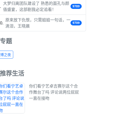
大梦归离团队建设了 熟悉的面孔与颜
9789
值盛宴，这部剧我必定追看！
原来放下仇恨，只需姐姐一句话，一
9709
滴泪，王晓晨
专题
微博之夜
推荐生活
你们看宁艺卓吉赛尔这个合
作舞台了吗 评论说两位屁屁
一直在接吻