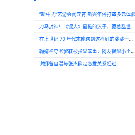
“新中式”艺游会闹元宵 新兴年俗打造多元体
刀马封神！《镖人》最糙的汉子，藏着乱世最软的良心
在上世纪 70 年代末能遇到这样好的婆婆一定会很幸福吧，陈飞宇 孙千
鞠婧祎穿老爹鞋被指显笨重，网友提醒小个子慎选
谢娜曾自曝与张杰确定恋爱关系经过