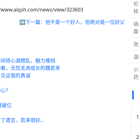
伦
//www.alqsh.com/news/view/323603
核
➡️下一篇：
他不是一个好人，但绝对是一位好父
胡
磊
张
温
瞬间将心湖搅乱，魅力难挡
护着，无忧无虑成长的魏若来
小
月见证我的真诚
药
的心？
量破亿
了遗言，若来很好…