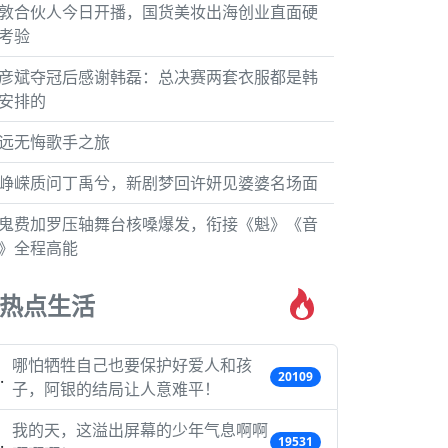
敦合伙人今日开播，国货美妆出海创业直面硬
考验
彦斌夺冠后感谢韩磊：总决赛两套衣服都是韩
安排的
远无悔歌手之旅
峥嵘质问丁禹兮，新剧梦回许妍见婆婆名场面
鬼费加罗压轴舞台核嗓爆发，衔接《魁》《音
》全程高能
热点生活
哪怕牺牲自己也要保护好爱人和孩
20109
子，阿银的结局让人意难平！
我的天，这溢出屏幕的少年气息啊啊
19531