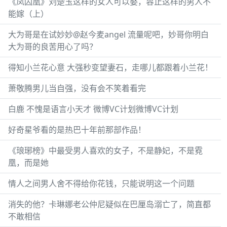
《凤囚凰》刘楚玉这样的女人可以娶，容止这样的男人不
能嫁（上）
大为哥是在试妙妙@赵今麦angel 流量呢吧，妙哥你明白
大为哥的良苦用心了吗？
得知小兰花心意 大强秒变望妻石，走哪儿都跟着小兰花！
萧敬腾男儿当自强，没有会不笑着看完
白鹿 不愧是语言小天才 微博VC计划微博VC计划
好奇星爷看的是热巴十年前那部作品！
《琅琊榜》中最受男人喜欢的女子，不是静妃，不是霓
凰，而是她
情人之间男人舍不得给你花钱，只能说明这一个问题
消失的他？卡琳娜老公仲尼疑似在巴厘岛溺亡了，简直都
不敢相信