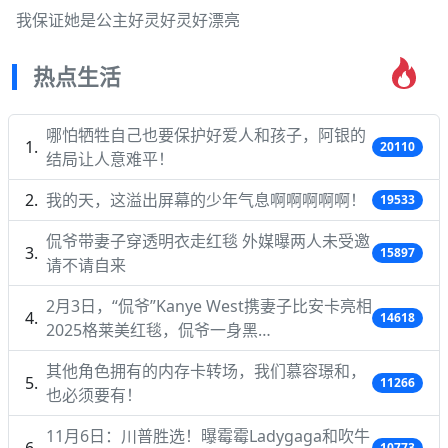
我保证她是公主好灵好灵好漂亮
热点生活
哪怕牺牲自己也要保护好爱人和孩子，阿银的
20110
结局让人意难平！
我的天，这溢出屏幕的少年气息啊啊啊啊啊！
19533
侃爷带妻子穿透明衣走红毯 外媒曝两人未受邀
15897
请不请自来
2月3日，“侃爷”Kanye West携妻子比安卡亮相
14618
2025格莱美红毯，侃爷一身黑…
其他角色拥有的内存卡转场，我们慕容璟和，
11266
也必须要有！
11月6日：川普胜选！曝霉霉Ladygaga和吹牛
10773