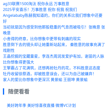
ag33联赛1500淘汰 祝你永远 万事胜意️
2025平安喜乐！万事胜意 祝你 祝我 祝我们
Angelababy陈赫我知道的，你们的关系比我们想象中还要
好
当初就是因为感受到他那股稳重的气息而被吸引！张晚意 张
晚意
小舍得的终章，比你想象中更带有刺痛的现实
胜意倒下去的镜头却让她重新站起来， 秦胜意的故事充满了
戏剧性
王晶挖掘的宝藏童星，李连杰周润发爱护有加，谢苗的人脉
比你想象得更强大
王擎霸占了花满筑，还想再抢牡丹的花，不料胜意这态度
牡丹收留徐祭酒，却被胜意误会，还以为自己被嫌弃！
家人的爱比你想象中更深沉 黄景瑜 王丽坤 黄景瑜
随便看看
美好跨年季 美好惊喜夜直播 微博VC计划