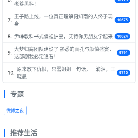
老爹黑料！
王子路上线，一位真正理解何知南的人终于现
10675
身
尹峥教科书式偏袒护妻，艾特你男朋友学起来
10024
大梦归离团队建设了 熟悉的面孔与颜值盛宴，
9791
这部剧我必定追看！
原来放下仇恨，只需姐姐一句话，一滴泪，王
9710
晓晨
专题
微博之夜
推荐生活