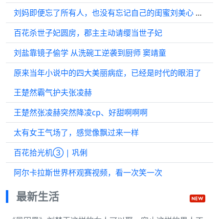
刘妈即便忘了所有人，也没有忘记自己的闺蜜刘美心 微博VC计划
百花杀世子妃圆房，郡主主动请缨当世子妃
刘盐靠镜子偷学 从洗碗工逆袭到厨师 窦靖童
原来当年小说中的四大美丽病症，已经是时代的眼泪了
王楚然霸气护夫张凌赫
王楚然张凌赫突然降凌cp、好甜啊啊啊
太有女王气场了，感觉像飘过来一样
百花拾光机③ | 巩俐
阿尔卡拉斯世界杯观赛视频，看一次笑一次
最新生活