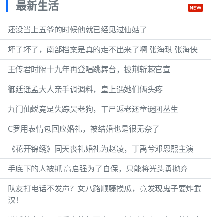
最新生活
还没当上五爷的时候他就已经见过仙姑了
坏了坏了，南部档案是真的走不出来了啊 张海琪 张海侠
王传君时隔十九年再登唱跳舞台，披荆斩棘官宣
御廷谣孟大人亲手调调料，皇上遇她们俩头疼
九门仙蜕竟是失踪吴老狗，干尸返老还童谜团丛生
C罗用表情包回应婚礼，被结婚也是很无奈了
《花开锦绣》同天丧礼婚礼为赵凌，丁禹兮邓恩熙主演
手底下的人被抓 高启强为了自保，只能将光头勇抛弃
队友打电话不发声？女八路顺藤摸瓜，竟发现鬼子要炸武
汉！