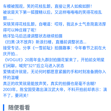
车模被围观，笑的花枝乱颤，直接让男人如痴如醉！
被说是天下第一狐狸精以后，又这样咯咯咯的笑得花枝乱
颤……
宋轶笑得花枝乱颤，自嘲道：哎呀，我这乡土气息简直浓厚
得可以种庄稼了呢！
杨洋坠马后迅速调整状态继续拍摄
《扫黑·决不放弃》新浪扫楼，直播前调整状态…
接受专访，分享《一雪前耻》拍摄趣事：今年春节之前在大
庆开拍…
《VOGUE》20周年金九群封拍摄花絮来了，开拍前女明星
们闲聊，喊完“321”后立马进入状态
爱情或许就是，无论何时都愿意紧握的手和时刻准备拥你入
怀的温暖
真正的欢笑就是能放声笑，真实的拍摄也是毫不含糊?
2003年，陈宝国受邀出演汉武大帝，不料开拍前却表示：演
不了，要闭关！
随便看看