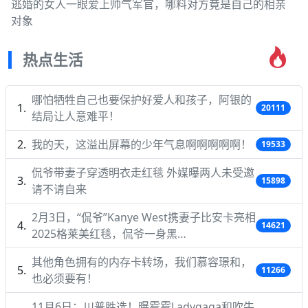
逃婚的女人一眼爱上帅气军官，哪料对方竟是自己的相亲
对象
热点生活
哪怕牺牲自己也要保护好爱人和孩子，阿银的
20111
结局让人意难平！
我的天，这溢出屏幕的少年气息啊啊啊啊啊！
19533
侃爷带妻子穿透明衣走红毯 外媒曝两人未受邀
15898
请不请自来
2月3日，“侃爷”Kanye West携妻子比安卡亮相
14621
2025格莱美红毯，侃爷一身黑…
其他角色拥有的内存卡转场，我们慕容璟和，
11266
也必须要有！
11月6日：川普胜选！曝霉霉Ladygaga和吹牛