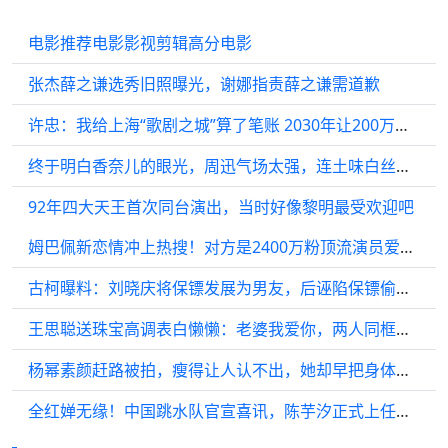
电影推荐电影影视剪辑高分电影
张杰薛之谦选秀旧照曝光，谢娜指责薛之谦需道歉
许忠：我给上海“歌剧之城”算了笔账 2030年让200万人走进剧场｜两会话题
终于明白香奈儿的眼光，周迅气场太强，连土味白丝袜都穿出国际范
92年四大天王首次同台演出，当时好像黎明最受欢迎吧
姆巴佩新恋情冲上热搜！对方是2400万粉顶流演员爱珀斯托
古柯曝料：刘晓庆将保镖发展为男友，后诬陷保镖偷珠宝
王思聪送珠宝高调表白懒懒：老婆我爱你，两人同框照曝光很恩爱
杨幂素颜赶路被拍，瘦得让人认不出，她却早把身体当工具用了
全红婵无缘！中国跳水队官宣喜讯，陈芋汐正式上任，承担新岗位