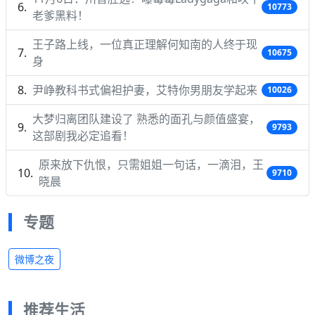
10773
老爹黑料！
王子路上线，一位真正理解何知南的人终于现
10675
身
尹峥教科书式偏袒护妻，艾特你男朋友学起来
10026
大梦归离团队建设了 熟悉的面孔与颜值盛宴，
9793
这部剧我必定追看！
原来放下仇恨，只需姐姐一句话，一滴泪，王
9710
晓晨
专题
微博之夜
推荐生活