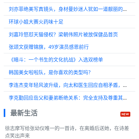
刘亦菲绝美写真镜头，身材曼妙迷人犹如一道靓丽的风景，清纯性感
环球小姐大赛火药味十足
刘嘉玲怒怼天猫侵权？梁朝伟照片被放保健品首页
张颂文获赠锦旗，49岁演员感恩前行
《暗斗：一个书生的文化抗战》入选双榜单
韩国美女啦啦队，是你喜欢的类型吗？
李连杰变年轻风波升级，向太和医生回应自相矛盾，外国博主曝更多
李克勤回应岳父和妻弟断绝关系：完全支持及尊重其决定
最新生活
徐志摩写给张幼仪唯一的一首诗，在离婚后送她，在诗差
点笑出声来