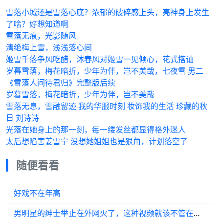
雪落小城还是雪落心底？浓郁的破碎感上头，亮神身上发生
了啥？好想知道啊
雪落无痕，光影随风
清绝梅上雪，浅浅落心间
姬雪千落争风吃醋，沐春风对姬雪一见倾心，花式搭讪
岁暮雪落，梅花暗折，少年为伴，岂不美哉，七夜雪 男二
《雪落人间待君归》完整版后续
岁暮雪落，梅花暗折，少年为伴，岂不美哉
雪落无息，雪融留迹 我的华服时刻 妆饰我的生活 珍藏的秋
日 刘诗诗
光落在她身上的那一刻，每一缕发丝都显得格外迷人
太后想陷害姜雪宁 没想她姐姐也是狠角，计划落空了
随便看看
好戏不在年高
男明星的绅士举止在外网火了，这种视频就该不管在哪都火