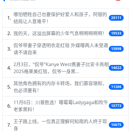
哪怕牺牲自己也要保护好爱人和孩子，阿银的
20111
结局让人意难平！
我的天，这溢出屏幕的少年气息啊啊啊啊啊！
19533
侃爷带妻子穿透明衣走红毯 外媒曝两人未受邀
15898
请不请自来
2月3日，“侃爷”Kanye West携妻子比安卡亮相
14622
2025格莱美红毯，侃爷一身黑…
其他角色拥有的内存卡转场，我们慕容璟和，
11266
也必须要有！
11月6日：川普胜选！曝霉霉Ladygaga和吹牛
10773
老爹黑料！
王子路上线，一位真正理解何知南的人终于现
10675
身