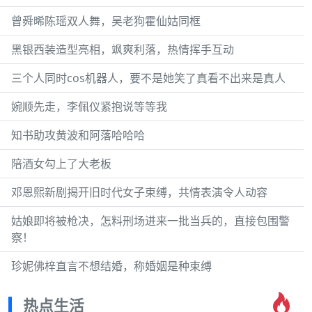
曾舜晞陈瑶双人舞，吴老狗霍仙姑同框
黑银西装造型亮相，飒爽利落，热情挥手互动
三个人同时cos机器人，要不是她笑了真看不出来是真人
婉顺先走，李佩仪紧抱说等等我
知书助攻黄波和阿落哈哈哈
陪酒女勾上了大老板
邓恩熙新剧揭开旧时代女子束缚，共情表演令人动容
姑娘即将被枪决，怎料刑场进来一批当兵的，直接包围警
察！
珍妮佛梓直言不想结婚，称婚姻是种束缚
热点生活