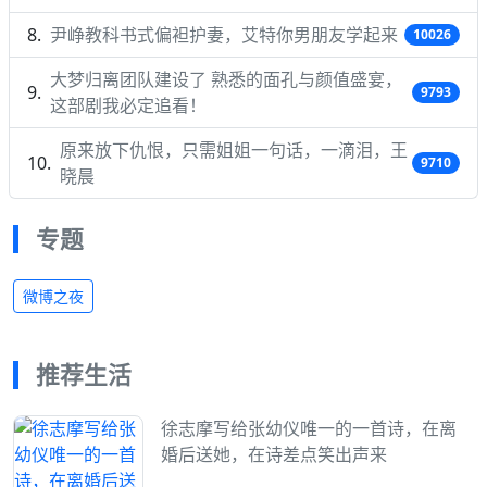
尹峥教科书式偏袒护妻，艾特你男朋友学起来
10026
大梦归离团队建设了 熟悉的面孔与颜值盛宴，
9793
这部剧我必定追看！
原来放下仇恨，只需姐姐一句话，一滴泪，王
9710
晓晨
专题
微博之夜
推荐生活
徐志摩写给张幼仪唯一的一首诗，在离
婚后送她，在诗差点笑出声来