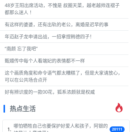
48岁王阳出席活动，不愧是 叔圈天菜，越老越帅连褶子
都那么迷人 ！
有这样的婆婆，还有出轨的老公，离婚是迟早的事
年迈赵子龙申请出战，一招拿捏韩德四子！
“南颜 忘了我吧”
甄嬛传中每个人看端妃的表情都不一样
这个画质角度和命令语气都太糟糕了，但是大家请放心，
可以在公共场合点开
好有辨识度的一款00花，狐系浓颜就是权威
热点生活
哪怕牺牲自己也要保护好爱人和孩子，阿银的
20111