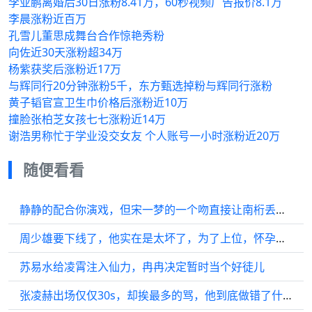
李亚鹏离婚后30日涨粉8.41万，60秒视频广告报价8.1万
李晨涨粉近百万
孔雪儿董思成舞台合作惊艳秀粉
向佐近30天涨粉超34万
杨紫获奖后涨粉近17万
与辉同行20分钟涨粉5千，东方甄选掉粉与辉同行涨粉
黄子韬官宣卫生巾价格后涨粉近10万
撞脸张柏芝女孩七七涨粉近14万
谢浩男称忙于学业没交女友 个人账号一小时涨粉近20万
随便看看
静静的配合你演戏，但宋一梦的一个吻直接让南桁丢了魂
周少雄要下线了，他实在是太坏了，为了上位，怀孕的妻子都敢杀了
苏易水给凌霄注入仙力，冉冉决定暂时当个好徒儿
张凌赫出场仅仅30s，却挨最多的骂，他到底做错了什么？