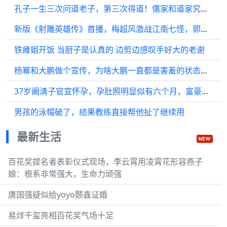
孔子一生三次问道老子，第三次得道！儒家和道家究竟谁高谁低？
新版《射雕英雄传》首播，梅超风激战江南七怪，郭靖黄蓉初相遇
铁瘫姐开饭 当厨子是认真的 边剪边感叹手好大的老谢
杨幂和大鹏做个宣传，为啥大鹏一直都是害羞的状态啊？都不敢看杨幂？
37岁阚清子官宣怀孕，孕肚照明显似有六个月，富豪老公是戚薇老板
男孩的泳帽破了，结果教练直接帮他扯了继续用
最新生活
百花奖提名者表彰仪式现场，李云霄用凌霄花形容燕子
娘：根系非常强大，生命力顽强
唐国强疑似给yoyo颢鑫证婚
易烊千玺亮相百花奖气场十足