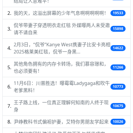
结局让人意难平！
我的天，这溢出屏幕的少年气息啊啊啊啊啊！
19533
侃爷带妻子穿透明衣走红毯 外媒曝两人未受邀
15898
请不请自来
2月3日，“侃爷”Kanye West携妻子比安卡亮相
14622
2025格莱美红毯，侃爷一身黑…
其他角色拥有的内存卡转场，我们慕容璟和，
11266
也必须要有！
11月6日：川普胜选！曝霉霉Ladygaga和吹牛
10773
老爹黑料！
王子路上线，一位真正理解何知南的人终于现
10675
身
尹峥教科书式偏袒护妻，艾特你男朋友学起来
10026