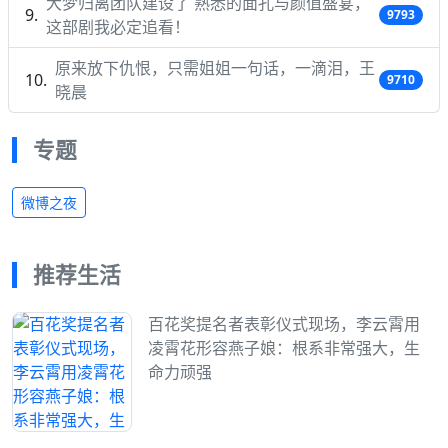
大梦归离团队建设了 熟悉的面孔与颜值盛宴，
9793
这部剧我必定追看！
原来放下仇恨，只需姐姐一句话，一滴泪，王
9710
晓晨
专题
微博之夜
推荐生活
百花奖提名者表彰仪式现场，李云霄用
凌霄花形容燕子娘：根系非常强大，生
命力顽强