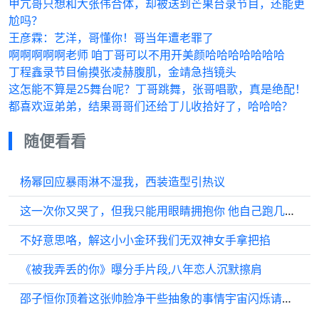
甲亢哥只想和大张伟合体，却被送到芒果台录节目，还能更
尬吗？
王彦霖：艺洋，哥懂你！哥当年遭老罪了
啊啊啊啊啊老师 咱丁哥可以不用开美颜哈哈哈哈哈哈哈
丁程鑫录节目偷摸张凌赫腹肌，金靖急挡镜头
这怎能不算是25舞台呢？丁哥跳舞，张哥唱歌，真是绝配！
都喜欢逗弟弟，结果哥哥们还给丁儿收拾好了，哈哈哈?
随便看看
杨幂回应暴雨淋不湿我，西装造型引热议
这一次你又哭了，但我只能用眼睛拥抱你 他自己跑几千米却心疼孟姐跑了五百米
不好意思咯，解这小小金环我们无双神女手拿把掐
《被我弄丢的你》曝分手片段,八年恋人沉默擦肩
邵子恒你顶着这张帅脸净干些抽象的事情宇宙闪烁请注意微博VC计划微博VC计划