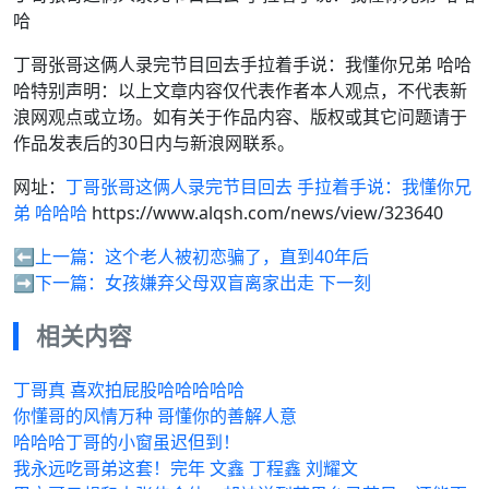
哈
丁哥张哥这俩人录完节目回去手拉着手说：我懂你兄弟 哈哈
哈特别声明：以上文章内容仅代表作者本人观点，不代表新
浪网观点或立场。如有关于作品内容、版权或其它问题请于
作品发表后的30日内与新浪网联系。
网址：
丁哥张哥这俩人录完节目回去 手拉着手说：我懂你兄
弟 哈哈哈
https://www.alqsh.com/news/view/323640
⬅️上一篇：
这个老人被初恋骗了，直到40年后
➡️下一篇：
女孩嫌弃父母双盲离家出走 下一刻
相关内容
丁哥真 喜欢拍屁股哈哈哈哈哈
你懂哥的风情万种 哥懂你的善解人意
哈哈哈丁哥的小窗虽迟但到！
我永远吃哥弟这套！完年 文鑫 丁程鑫 刘耀文