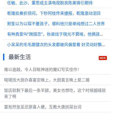
任敏、此沙、董思成主演电视剧良陈美锦引期待
乾隆批奏折烦闷，下秒阿桂传来捷报，乾隆激动泪目
默笙以为以琛不要孩子，哪料他只是单纯想过二人世界
有种真爱叫“跨国恋”，秋瓷炫于晓光不算啥，他俩孩子是三国混血
小呆呆的毛毛跟健次的头发都被风偏爱着 好灵动好飘逸好有氛围感
最新生活
难以逾越，令人目眩神迷的魔幻写实佳作！
晓珺找大厨办喜宴定晚上，大厨直言晚上是二婚
饭店就剩下最后一条羊腿，美女也想吃，这个时候姻缘就
来了啊
雷淞然张呈还原喜人梗，互教大唐妖探台词