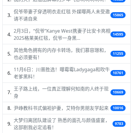
侃爷带妻子穿透明衣走红毯 外媒曝两人未受邀
15865
请不请自来
2月3日，“侃爷”Kanye West携妻子比安卡亮相
14595
2025格莱美红毯，侃爷一身黑…
其他角色拥有的内存卡转场，我们慕容璟和，
11255
也必须要有！
11月6日：川普胜选！曝霉霉Ladygaga和吹牛
10761
老爹黑料！
王子路上线，一位真正理解何知南的人终于现
10669
身
尹峥教科书式偏袒护妻，艾特你男朋友学起来
10016
大梦归离团队建设了 熟悉的面孔与颜值盛宴，
9783
这部剧我必定追看！