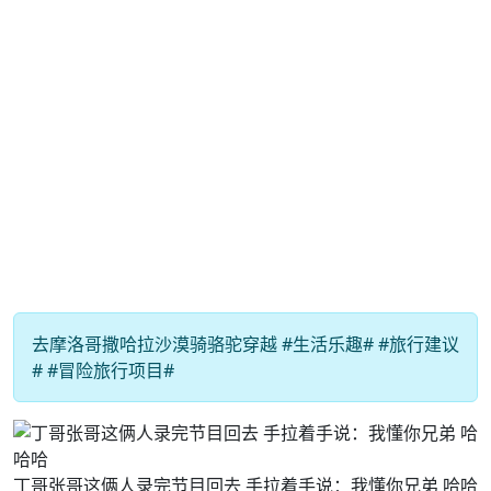
去摩洛哥撒哈拉沙漠骑骆驼穿越 #生活乐趣# #旅行建议
# #冒险旅行项目#
丁哥张哥这俩人录完节目回去 手拉着手说：我懂你兄弟 哈哈