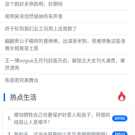
这个剧好多熟脸啊，好期待
侯明昊说坦然接纳所有声音
终于轮到我们云之羽用上这首歌了
翩翩贵公子模样的曾舜晞，出演吴老狗，很难想象这般清
雅长相竟是土匪
王一博vogue五月刊封面开启，解锁五大女刊大满贯，果
然漂亮
陈丽君完美舞台
热点生活
哪怕牺牲自己也要保护好爱人和孩子，阿银的
20102
结局让人意难平！
我的天，这溢出屏幕的少年气息啊啊啊啊啊！
19523