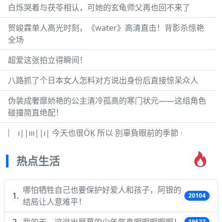
白烁哭着与茯苓相认，可她的玄龟师父再也回不来了
贺峻霖单人高光时刻，《water》高清直击！背影杀惊艳
全场
超爱这张拍立得瞬间！
八路抓了个日本女人怎料对方说出身份后直接惊呆众人
伪装成奢靡娇艳的公主清冷孤高的寒门状元——这组角色
碰撞简直绝配！
︴ ı||ııı||ı| 今天也很ÖḲ 所以 別辜負眼前的季節 ·
热点生活
哪怕牺牲自己也要保护好爱人和孩子，阿银的
20104
结局让人意难平！
我的天，这溢出屏幕的少年气息啊啊啊啊啊！
19527