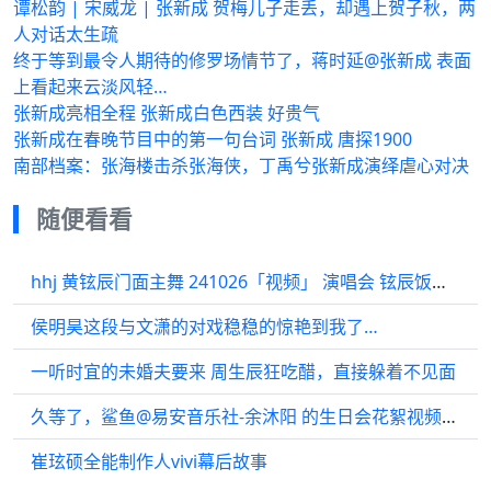
谭松韵 | 宋威龙 | 张新成 贺梅儿子走丢，却遇上贺子秋，两
人对话太生疏
终于等到最令人期待的修罗场情节了，蒋时延@张新成 表面
上看起来云淡风轻…
张新成亮相全程 张新成白色西装 好贵气
张新成在春晚节目中的第一句台词 张新成 唐探1900
南部档案：张海楼击杀张海侠，丁禹兮张新成演绎虐心对决
随便看看
hhj 黄铉辰门面主舞 241026「视频」 演唱会 铉辰饭拍 cr
侯明昊这段与文潇的对戏稳稳的惊艳到我了…
一听时宜的未婚夫要来 周生辰狂吃醋，直接躲着不见面
久等了，鲨鱼@易安音乐社-余沐阳 的生日会花絮视频来了，超长版哦！
崔玹硕全能制作人vivi幕后故事