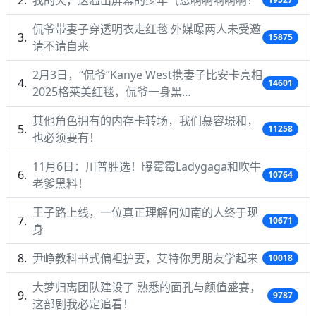
侃爷带妻子穿透明衣走红毯 外媒曝两人未受邀
15875
请不请自来
2月3日，“侃爷”Kanye West携妻子比安卡亮相
14601
2025格莱美红毯，侃爷一身黑…
其他角色拥有的内存卡转场，我们慕容璟和，
11258
也必须要有！
11月6日：川普胜选！曝霉霉Ladygaga和吹牛
10764
老爹黑料！
王子路上线，一位真正理解何知南的人终于现
10671
身
尹峥教科书式偏袒护妻，艾特你男朋友学起来
10018
大梦归离团队建设了 熟悉的面孔与颜值盛宴，
9787
这部剧我必定追看！