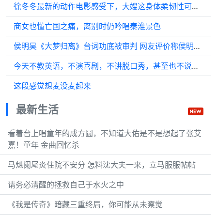
徐冬冬最新的动作电影感受下，大嫂这身体柔韧性可真不是盖的
商女也懂亡国之痛，离别时仍吟唱秦淮景色
侯明昊《大梦归离》台词功底被审判 网友评价称侯明昊台词断断续续…
今天不教英语，不演喜剧，不讲脱口秀，甚至也不说交通…
这段感觉想麦没麦起来
最新生活
看着台上唱童年的成方圆，不知道大佑是不是想起了张艾
嘉！童年 金曲回忆杀
马魁阑尾炎住院不安分 怎料沈大夫一来，立马服服帖帖
请务必清醒的拯救自己于水火之中
《我是传奇》暗藏三重终局，你可能从未察觉