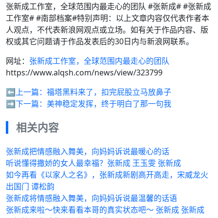
张新成工作室，全球范围内最走心的团队 #张新成# #张新成
工作室# #南部档案#特别声明：以上文章内容仅代表作者本
人观点，不代表新浪网观点或立场。如有关于作品内容、版
权或其它问题请于作品发表后的30日内与新浪网联系。
网址：
张新成工作室，全球范围内最走心的团队
https://www.alqsh.com/news/view/323799
⬅️上一篇：
福塔黑料来了，扣完屁股立马放鼻子
➡️下一篇：
美神稳定发挥，终于明白了那一句我
相关内容
张新成把情感融入舞美，向妈妈诉说最暖心的话
听说懂得撒娇的女人最幸福？张新成 王玉雯 张新成
如今再看《以家人之名》，张新成新剧高开高走，宋威龙火
出国门 谭松韵
张新成将情感融入舞美，向妈妈诉说最温馨的话语
张新成来啦～快来看看本哥的真实状态吧～ 张新成 张新成