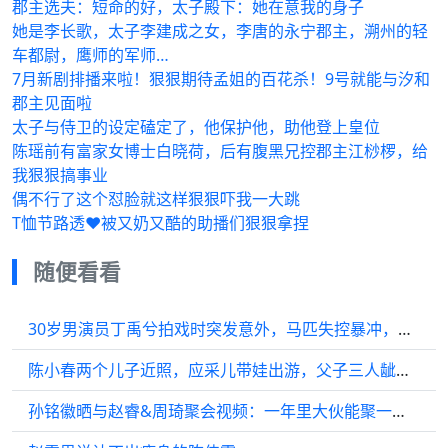
郡主选夫：短命的好，太子殿下：她在意我的身子
她是李长歌，太子李建成之女，李唐的永宁郡主，溯州的轻
车都尉，鹰师的军师…
7月新剧排播来啦！狠狠期待孟姐的百花杀！9号就能与汐和
郡主见面啦
太子与侍卫的设定磕定了，他保护他，助他登上皇位
陈瑶前有富家女博士白晓荷，后有腹黑兄控郡主江桫椤，给
我狠狠搞事业
偶不行了这个怼脸就这样狠狠吓我一大跳
T恤节路透❤‍被又奶又酷的助播们狠狠拿捏
随便看看
30岁男演员丁禹兮拍戏时突发意外，马匹失控暴冲，致其险些坠马
陈小春两个儿子近照，应采儿带娃出游，父子三人龇牙笑似复制粘贴
孙铭徽晒与赵睿&周琦聚会视频：一年里大伙能聚一起的时候真不多