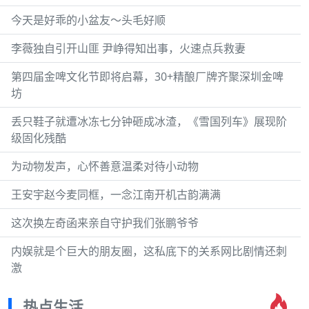
今天是好乖的小盆友～头毛好顺
李薇独自引开山匪 尹峥得知出事，火速点兵救妻
第四届金啤文化节即将启幕，30+精酿厂牌齐聚深圳金啤
坊
丢只鞋子就遭冰冻七分钟砸成冰渣，《雪国列车》展现阶
级固化残酷
为动物发声，心怀善意温柔对待小动物
王安宇赵今麦同框，一念江南开机古韵满满
这次换左奇函来亲自守护我们张鹏爷爷
内娱就是个巨大的朋友圈，这私底下的关系网比剧情还刺
激
热点生活