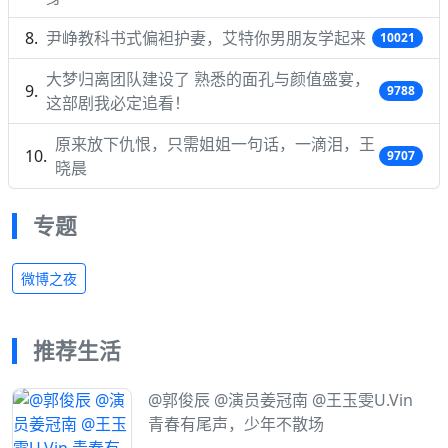
尹峥教科书式偏袒护妻，艾特你男朋友学起来
10021
大梦归离团队建设了 熟悉的面孔与颜值盛宴，
9788
这部剧我必定追看！
原来放下仇恨，只需姐姐一句话，一滴泪，王
9707
晓晨
专题
微博之夜
推荐生活
@郭俊辰 @演员姜冠南 @王玉雯U.Vin
青春有尾声，少年不散场