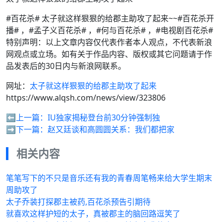
#百花杀# 太子就这样狠狠的给郡主助攻了起来~~#百花杀开
播# ，#孟子义百花杀# ，#何与百花杀# ，#电视剧百花杀#
特别声明：以上文章内容仅代表作者本人观点，不代表新浪
网观点或立场。如有关于作品内容、版权或其它问题请于作
品发表后的30日内与新浪网联系。
网址：
太子就这样狠狠的给郡主助攻了起来
https://www.alqsh.com/news/view/323806
⬅️上一篇：
IU独家揭秘登台前30分钟强制独
➡️下一篇：
赵又廷谈和高圆圆关系：我们都把家
相关内容
笔笔写下的不只是音乐还有我的青春周笔畅来给大学生期末
周助攻了
太子乔装打探郡主被药,百花杀预告引期待
就喜欢这样护短的太子，真被郡主的脑回路逗笑了