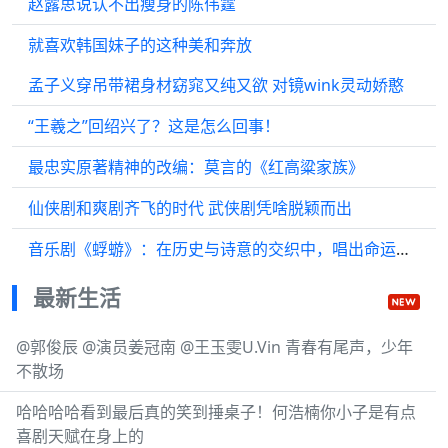
赵露思说认不出瘦身的陈伟霆
就喜欢韩国妹子的这种美和奔放
孟子义穿吊带裙身材窈窕又纯又欲 对镜wink灵动娇憨
“王羲之”回绍兴了？这是怎么回事！
最忠实原著精神的改编：莫言的《红高粱家族》
仙侠剧和爽剧齐飞的时代 武侠剧凭啥脱颖而出
音乐剧《蜉蝣》：在历史与诗意的交织中，唱出命运的回响
最新生活
@郭俊辰 @演员姜冠南 @王玉雯U.Vin 青春有尾声，少年
不散场
哈哈哈哈看到最后真的笑到捶桌子！何浩楠你小子是有点
喜剧天赋在身上的