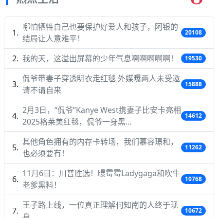
哪怕牺牲自己也要保护好爱人和孩子，阿银的
20108
结局让人意难平！
我的天，这溢出屏幕的少年气息啊啊啊啊啊！
19530
侃爷带妻子穿透明衣走红毯 外媒曝两人未受邀
15888
请不请自来
2月3日，“侃爷”Kanye West携妻子比安卡亮相
14612
2025格莱美红毯，侃爷一身黑…
其他角色拥有的内存卡转场，我们慕容璟和，
11262
也必须要有！
11月6日：川普胜选！曝霉霉Ladygaga和吹牛
10768
老爹黑料！
王子路上线，一位真正理解何知南的人终于现
10672
身