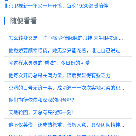
北京卫视新一年又一年开播，每晚19:30温暖陪伴
随便看看
怎么转身又是一阵心痛 含情脉脉的眼神 天生眼技派 哭戏
他撒娇要颜幸喂药，她无奈只能宠着，谁让自己说过要好好当他的妻子…
就这样水灵灵的“看法”，今日份的可爱！
他每次开局总是充满力量，随后就显得有些乏力
空洞的口号无济于事，成功源于一次次实地考察的积累！
你们期待依依和深深的同台吗？
天地轮回，天总有亮的那一刻！
他不仅英俊，还成熟稳重，善解人意，具备团队精神，技艺全面…