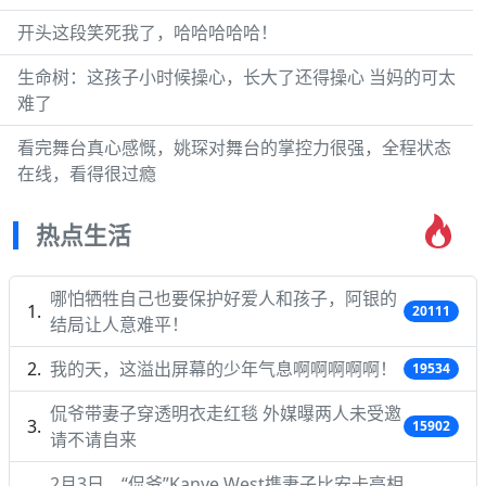
开头这段笑死我了，哈哈哈哈哈！
生命树：这孩子小时候操心，长大了还得操心 当妈的可太
难了
看完舞台真心感慨，姚琛对舞台的掌控力很强，全程状态
在线，看得很过瘾
热点生活
哪怕牺牲自己也要保护好爱人和孩子，阿银的
20111
结局让人意难平！
我的天，这溢出屏幕的少年气息啊啊啊啊啊！
19534
侃爷带妻子穿透明衣走红毯 外媒曝两人未受邀
15902
请不请自来
2月3日，“侃爷”Kanye West携妻子比安卡亮相