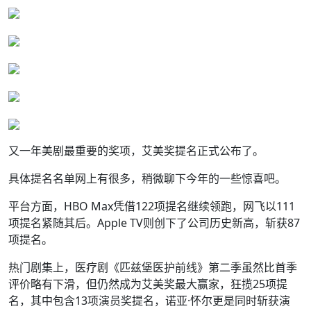
又一年美剧最重要的奖项，艾美奖提名正式公布了。
具体提名名单网上有很多，稍微聊下今年的一些惊喜吧。
平台方面，HBO Max凭借122项提名继续领跑，网飞以111
项提名紧随其后。Apple TV则创下了公司历史新高，斩获87
项提名。
热门剧集上，医疗剧《匹兹堡医护前线》第二季虽然比首季
评价略有下滑，但仍然成为艾美奖最大赢家，狂揽25项提
名，其中包含13项演员奖提名，诺亚·怀尔更是同时斩获演