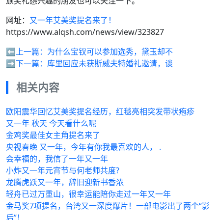
颁奖礼感兴趣的朋友也可以关注一下。
网址：
又一年艾美奖提名来了！
https://www.alqsh.com/news/view/323827
⬅️上一篇：
为什么宝钗可以参加选秀，黛玉却不
➡️下一篇：
库里回应未获斯威夫特婚礼邀请，谈
相关内容
欧阳震华回忆艾美奖提名经历，红毯亮相突发带状疱疹
又一年 秋天 今天看什么呢
金鸡奖最佳女主角提名来了
央视春晚 又一年，今年有你我最喜欢的人， .
会幸福的，我信了一年又一年
小炸又一年元宵节与何老师共度?
龙腾虎跃又一年，辞旧迎新书香浓
轻舟已过万重山，很幸运能陪你走过一年又一年
金马奖7项提名，台湾又一深度爆片！一部电影出了两个“影
后”！