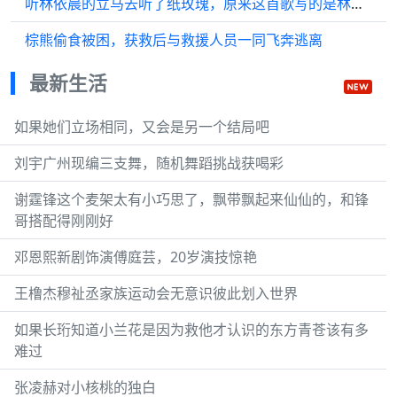
听林依晨的立马去听了纸玫瑰，原来这首歌写的是林依晨的初恋，两个人相爱…
棕熊偷食被困，获救后与救援人员一同飞奔逃离
最新生活
如果她们立场相同，又会是另一个结局吧
刘宇广州现编三支舞，随机舞蹈挑战获喝彩
谢霆锋这个麦架太有小巧思了，飘带飘起来仙仙的，和锋
哥搭配得刚刚好
邓恩熙新剧饰演傅庭芸，20岁演技惊艳
王橹杰穆祉丞家族运动会无意识彼此划入世界
如果长珩知道小兰花是因为救他才认识的东方青苍该有多
难过
张凌赫对小核桃的独白