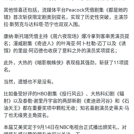
其他惊喜还包括，流媒体平台Peacock凭借剧集《都是她的
错》首次斩获限定剧类别提名，实现了历史性突破，主演莎
拉·斯努克与达科塔·范宁也双双入围。
康纳·斯托瑞凭借主持《周六夜现场》爆冷拿到客串男演员提
名；漫威剧集《奇迹人》的叶海亚·阿卜杜勒-迈丁以及《诱
饵》的里兹·阿迈德也收获了意料之外的演员奖项提名；
此外，大热的《暗影蜘蛛侠》表现极其强劲，斩获了11项提
名。
当然，遗憾也不是没有。
比如备受好评的HBO剧集《投行风云》、大热科幻剧《辐
射》以及泰勒·谢里丹宇宙的两部新剧《麦迪逊河谷》和《石
油天王》都在重要奖项中颗粒无收；知名喜剧演员史蒂夫·马
丁也无缘男主角提名。
本届艾美奖定于9月14日在NBC电视台正式播出颁奖礼，对