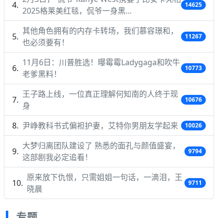
14625
2025格莱美红毯，侃爷一身黑…
其他角色拥有的内存卡转场，我们慕容璟和，
11267
也必须要有！
11月6日：川普胜选！曝霉霉Ladygaga和吹牛
10773
老爹黑料！
王子路上线，一位真正理解何知南的人终于现
10676
身
尹峥教科书式偏袒护妻，艾特你男朋友学起来
10026
大梦归离团队建设了 熟悉的面孔与颜值盛宴，
9794
这部剧我必定追看！
原来放下仇恨，只需姐姐一句话，一滴泪，王
9711
晓晨
专题