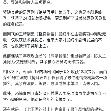
员、导演和制片人三项提名。
紧随其后的是喜剧《绝望写手》第五季，这也是本剧最终
季，获得了24项艾美奖提名，更是刷新了艾美奖喜剧类剧集
的提名纪录。
而网飞的王牌剧集《怪奇物语》最终季在主要奖项中颗粒无
收，仅收获技术类提名。看来大家对最终季剧情发展的不
满，也反馈到了奖项上面。
此前连续三年表现强劲的《熊家餐馆》也显著降温，除女主
角阿尤·艾德维利外，其余核心演员均无缘提名。
相比之下，Apple TV的新剧《同乐者》收获18项提名，而由
乔·哈姆主演的《掩耳盗邻》仅获得了最佳剧情类剧集这一项
提名，其余在演员、编剧、导演或技术单项上皆未入围。
此外，恐怖喜剧《寡妇湾》凭借入围多项演员奖成为今年不
容小觑的黑马，绝对是今年的宝藏剧了。
还有就是，《七王国的骑士》也拿到了最佳剧情剧的提名。