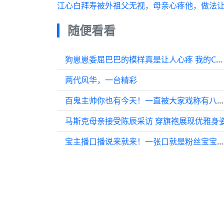
江心白拜寿被外祖父无视，母亲心疼他，做法
随便看看
狗崽崽委屈巴巴的模样真是让人心疼 我的CP绝对是全宇宙最甜的
两代风华，一台精彩
百鬼主帅你也有今天！一直被大家戏称有八百个心眼子的刘学义在被观众硬控！
马斯克母亲接受陈辰采访 穿旗袍展现优雅身
宝主播口播说来就来！一张口就是粉丝宝宝们有够专业的哈哈哈