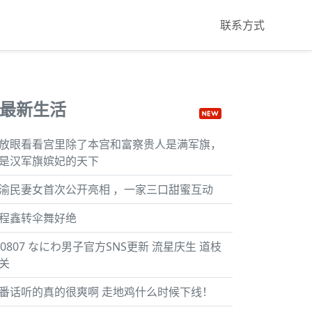
联系方式
最新生活
放眼看看宫里除了本宫和富察贵人是满军旗，
是汉军旗嫔妃的天下
渝民妻女首次公开亮相 ，一家三口甜蜜互动
程鑫转伞舞好绝
60807 なにわ男子官方SNS更新 流星庆生 道枝
关
番话听的真的很爽啊 走地鸡什么时候下线！