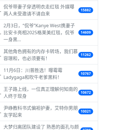
侃爷带妻子穿透明衣走红毯 外媒曝
15882
两人未受邀请不请自来
2月3日，“侃爷”Kanye West携妻子
比安卡亮相2025格莱美红毯，侃爷
14609
一身黑…
其他角色拥有的内存卡转场，我们慕
11262
容璟和，也必须要有！
11月6日：川普胜选！曝霉霉
10767
Ladygaga和吹牛老爹黑料！
王子路上线，一位真正理解何知南的
10672
人终于现身
尹峥教科书式偏袒护妻，艾特你男朋
10021
友学起来
大梦归离团队建设了 熟悉的面孔与颜