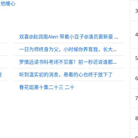
让他暖心
双喜@赵润南Alen 带着小豆子@演员窦新豪 重接电话线，为了完成任务…
一日为师终身为父，小时候你养育我，长大了换我保护你！
罗慎远读书科考闭不见客！前一秒还说谁都不见 听到宜宁崴脚立马跑了出来！
姿
听到温实初的消息，悬着的心也终于放下了
春花焰第十集二十三 二十