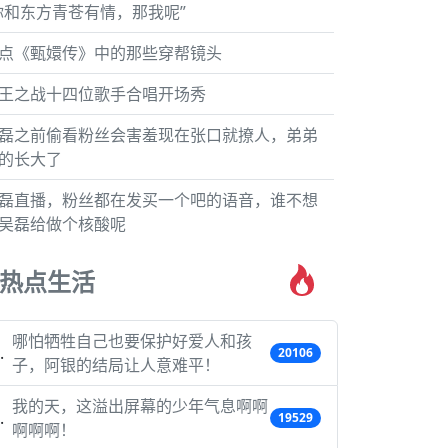
你和东方青苍有情，那我呢”
点《甄嬛传》中的那些穿帮镜头
王之战十四位歌手合唱开场秀
磊之前偷看粉丝会害羞现在张口就撩人，弟弟
的长大了
磊直播，粉丝都在发买一个吧的语音，谁不想
吴磊给做个核酸呢
热点生活
哪怕牺牲自己也要保护好爱人和孩
20106
子，阿银的结局让人意难平！
我的天，这溢出屏幕的少年气息啊啊
19529
啊啊啊！