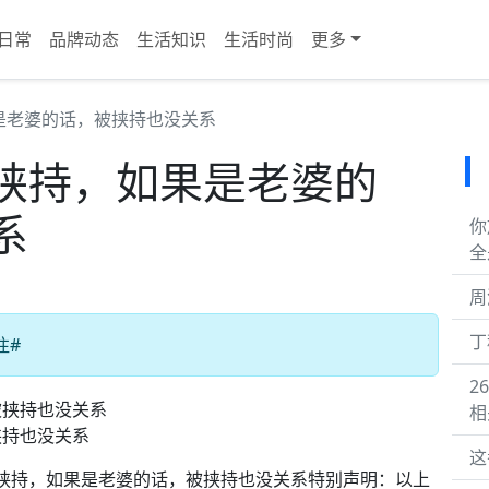
日常
品牌动态
生活知识
生活时尚
更多
是老婆的话，被挟持也没关系
挟持，如果是老婆的
系
你
全
周
丁
往#
2
相
挟持也没关系
这
情愿被挟持，如果是老婆的话，被挟持也没关系特别声明：以上