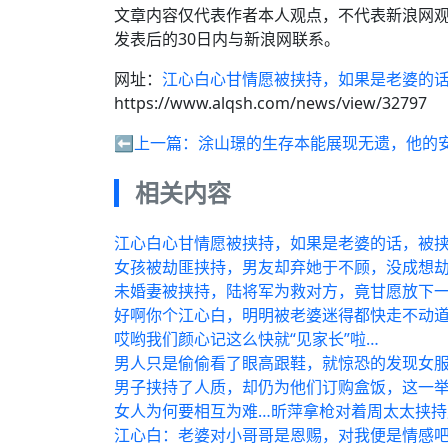
文章内容仅代表作者本人观点，不代表新浪网
发表后的30日内与新浪网联系。
网址：
江心白心甘情愿被挟持，如果是老婆的
https://www.alqsh.com/news/view/32797
⬅️上一篇：
涂山璟的生存本能展现无遗，他的
相关内容
江心白心甘情愿被挟持，如果是老婆的话，被
女孩被劫匪挟持，男友却弃她于不顾，没成想劫
未婚妻被挟持，陆将军为救对方，竟甘愿放下
好啊你个江心白，明明被老婆迷得都快走不动道
哎哟我们颜心记这么快就“见家长”啦…
男人只是偷偷看了眼高跟鞋，就惊恐的发现女
男子挟持了人质，却仍为他们订购盒饭，这一
女人为何要相互为难…昕萍拿枪对着周太太挟
江心白：老婆对小哥哥是恩赐，对我便是情感