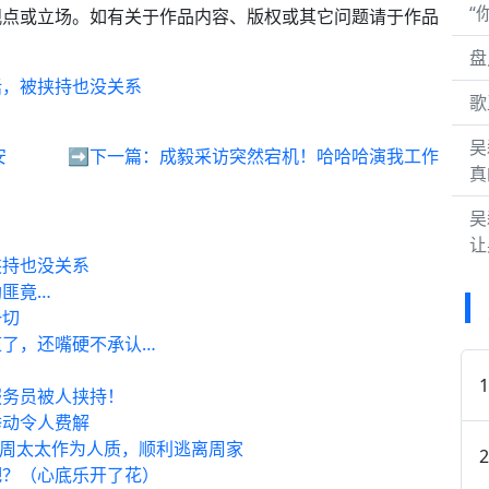
“
观点或立场。如有关于作品内容、版权或其它问题请于作品
盘
话，被挟持也没关系
歌
吴
安
➡️下一篇：
成毅采访突然宕机！哈哈哈演我工作
真
吴
让
挟持也没关系
匪竟…
一切
了，还嘴硬不承认…
服务员被人挟持！
举动令人费解
持周太太作为人质，顺利逃离周家
吧？（心底乐开了花）