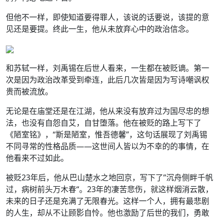
但他不一样，即使知道要得罪人，该说的话要说，该提的意
见还是要提。终此一生，他从未放弃心中的政治信念。
和苏轼一样，刘禹锡在后世人看来，一生都在被贬谪。第一
次是因为政治改革受到牵连，此后几次皆是因为写诗嘲讽权
贵而被流放。
无论是在庙堂还是在江湖，他从来没有放弃过为国尽忠的想
法，也没有自怨自艾，自甘堕落。他在被贬的路上写下了
《陋室铭》，“斯是陋室，惟吾德馨”，这句话展现了刘禹锡
不同寻常的性格品质——这世间人皆以为不幸的的事情，在
他看来不过如此。
被贬23年后，他从巴山楚水之地回京，写下了”沉舟侧畔千帆
过，病树前头万木春“。23年的凄苦悲伤，就这样烟消云散，
未来的日子还是充满了无限春光。这样一个人，拥有最悲剧
的人生，却从不让顾影自怜。他也激励了后世的我们，勇敢