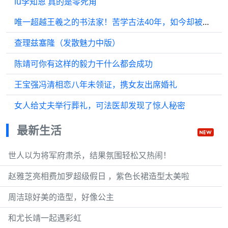
iu李知恩 真的是零死角
唯一超越王羲之的书法家！苦学古法40年，如今却被骂成“野路子”
查理兹塞隆（发散魅力中版）
陈靖可你有这样的毅力干什么都会成功
王宝强冯清相恋八年未领证，携女友出席婚礼
女人给丈夫举行葬礼，可法医却发现了惊人秘密
最新生活
世人以为将军府肃杀，结果氛围轻松又热闹！
赵雅芝亮相费加罗超级假日 ，紫色长裙造型太美啦
周洁琼好美的造型，好像公主
和尤长靖一起遇彩虹