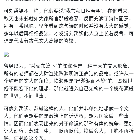
可刘禹锡不一样，他偏要说“我言秋日胜春朝”。在他看来，
秋天也未必就如大家所言那般寂寥，反而充满了诗情画意，
别有一番风味。早年看到这句诗的时候并没有太大的感觉，
多年以后再细细品读，才发觉刘禹锡此人身上长着反骨，可
谓是代表着古代文人高挺的脊梁。
曾经以为，“采菊东篱下”的陶渊明是一种高大的文人形象，
所有的老师都在大肆渲染陶渊明清正高洁的品格。或许从一
个纯粹的文人的角度，陶渊明是“出淤泥而不染”的。既然世
俗不能容下他的理想，那他就进入自己架构的一个桃花源般
的世界，不问世事。
可像刘禹锡、苏轼这样的人，他们并非单纯地想做一个文
人，他们更想要的是政治上的话语权，想为国家做一些事
情。因而他们表现出来的对于命运的那种有声的抗争，更加
让人动容。苏轼一生，一贬再贬低，换做旁人，干脆不再折
腾，何必吃这个苦。