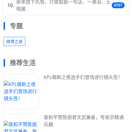
原来放下仇恨，只需姐姐一句话，一滴泪，王
9707
晓晨
专题
微博之夜
推荐生活
KPL萌新之夜选手们登场进行镜头签！
袁和平赞陈丽君文武兼备，夸吴京精通
兵器