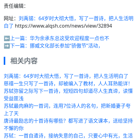
责任编辑：
网址：
刘禹锡：64岁时大彻大悟，写了一首诗，把人生活明
白了
https://www.alqsh.com/news/view/32894
⬅️上一篇：
华为余承东总这受欢迎程度一点也不
➡️下一篇：
挪威文化部长参加“骄傲节”活动，
相关内容
刘禹锡：64岁时大彻大悟，写了一首诗，把人生活明白了
慈禧一生只写了一首诗，却被编入了教材，人人耳熟能详！
苏轼弥留之际写下一首诗，短短四句却道尽人生真谛，读懂
受益匪浅
苏轼最肉麻的一首词，连用7位诗人的名句，把新婚妻子夸
上了天
唐诗最励志的十首诗有哪些？都写进了语文课本，送给坚持
不懈的你
苏轼：一首自遣诗，接纳失意的自己，只要心中有光，生活