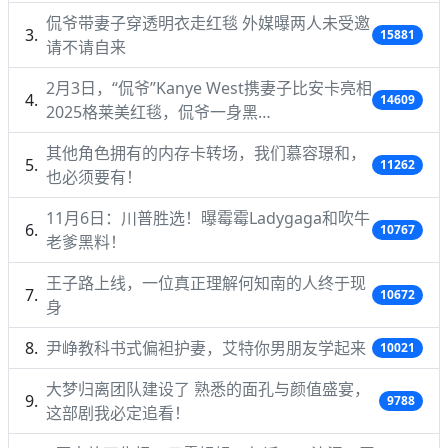
侃爷带妻子穿透明衣走红毯 外媒曝两人未受邀
15881
请不请自来
2月3日，“侃爷”Kanye West携妻子比安卡亮相
14609
2025格莱美红毯，侃爷一身黑…
其他角色拥有的内存卡转场，我们慕容璟和，
11262
也必须要有！
11月6日：川普胜选！曝霉霉Ladygaga和吹牛
10767
老爹黑料！
王子路上线，一位真正理解何知南的人终于现
10672
身
尹峥教科书式偏袒护妻，艾特你男朋友学起来
10021
大梦归离团队建设了 熟悉的面孔与颜值盛宴，
9788
这部剧我必定追看！