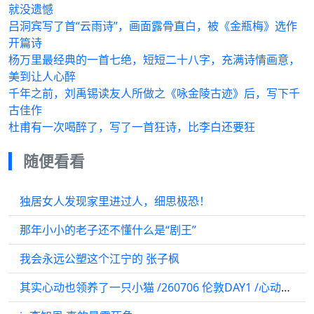
就没遗憾
吕洞宾写了首“云雨诗”，画面露骨直白，被《金瓶梅》选作
开篇诗
杨万里最经典的一首七绝，短短二十八字，充满诗情画意，
美到让人心醉
千年之前，刘禹锡读友人所做之《咏金陵古迹》后，写下千
古佳作
杜甫有一次喝醉了，写了一首狂诗，比李白还要狂
随便看看
独居女人发现家里进过人，细思极恐！
那年小小的老子还不懂什么是“剧王”
我会永远公塑这个江宁的 张子枫
其实心动也领养了一只小猫 /260706 伦敦DAY1 /心动独家