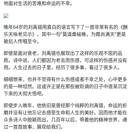
地面对生活的苦难和命运的不幸。
晚年64岁的刘禹锡用直白的语言写下了一首非常有名的《酬
乐天咏老见示》，其中一句”莫道桑榆晚，为霞尚满天“更是
被后人传唱至今。
即使是面对衰老，刘禹锡也展现出了这样的乐观不屈的品
质。诗中说，人们都因为老去而伤感，可这样的伤感并没有
用。人生过去的日子里，经历了很多事，看过了很多人。
细细想来，也并不觉得有什么伤感或者不幸之处，心中更多
的是一种坦然。这或许正是在那些被贬谪的日子中逐渐沉淀
下来的大彻大悟吧。
即使步入晚年，他依旧是曾经那个纯粹的刘禹锡，命运的折
磨并没有让他忘记去感受生命和人生的美好。因而他才能在
众多诗人中脱颖而出，几百年以后，带着他的精神世界，通
过一首首故事，展现给我们。