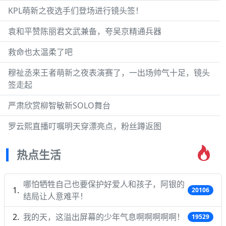
KPL萌新之夜选手们登场进行镜头签！
袁和平赞陈丽君文武兼备，夸吴京精通兵器
救命也太温柔了吧
穆祉丞来王者萌新之夜表演赛了，一出场帅气十足，镜头
签走起
严肃欣赏柳智敏新SOLO舞台
罗云熙直播叮嘱明天穿漂亮点，粉丝蹲返图
热点生活
哪怕牺牲自己也要保护好爱人和孩子，阿银的
20106
结局让人意难平！
我的天，这溢出屏幕的少年气息啊啊啊啊啊！
19529