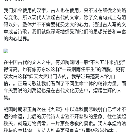
我们如今使用的汉字，古人也在使用，只不过在细微之处略
有变化。所以现代人读起古代的文章，除了文言句式上有阻
碍以外，整体并不不需要耗费太大的心力。通过古人写的文
章或者诗歌，我们就能深深地感受到他们的思想光芒和丰富
的内心世界。
在中国古代的文人之中，有如陶渊明一般“不为五斗米折腰”
得清高，也有像苏东坡这样“一蓑烟雨任平生”的洒脱，更有
李太白这样“仰天大笑出门去的，我辈岂是蓬蒿人”的自
信，。正是诗歌让我们看到了不同生命个体的精神力量。而
今天要说的刘禹锡也是在古代文化历史中，熠熠生辉的人
物。
战国时期宋玉首次在《九辩》中以逢秋而悲映射自己怀才不
遇的命运，此后的历代诗人皆逃不开悲秋的意象。往往谈起
秋天，就是万物凋零，一片萧条悲寂的景象。词人李煜将清
秋与寂寞挂钩；大诗人杜甫更是直言“万里悲秋常作客”。