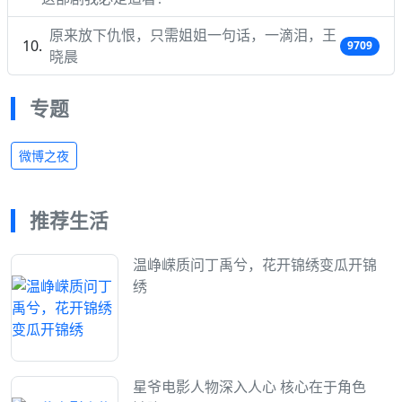
原来放下仇恨，只需姐姐一句话，一滴泪，王
9709
晓晨
专题
微博之夜
推荐生活
温峥嵘质问丁禹兮，花开锦绣变瓜开锦
绣
星爷电影人物深入人心 核心在于角色