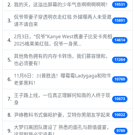
我的天，这溢出屏幕的少年气息啊啊啊啊啊！
19531
侃爷带妻子穿透明衣走红毯 外媒曝两人未受邀
15891
请不请自来
2月3日，“侃爷”Kanye West携妻子比安卡亮相
14614
2025格莱美红毯，侃爷一身黑…
其他角色拥有的内存卡转场，我们慕容璟和，
11264
也必须要有！
11月6日：川普胜选！曝霉霉Ladygaga和吹牛
10769
老爹黑料！
王子路上线，一位真正理解何知南的人终于现
10673
身
尹峥教科书式偏袒护妻，艾特你男朋友学起来
10022
大梦归离团队建设了 熟悉的面孔与颜值盛宴，
9789
这部剧我必定追看！