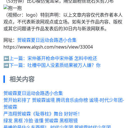
（53分钟）比心模仿兔耳朵，隔空跟粉丝玩石头剪刀布
（视频cr：logo）特别声明：以上文章内容仅代表作者本人
观点，不代表新浪网观点或立场。如有关于作品内容、版权
或其它问题请于作品发表后的30日内与新浪网联系。
网址：
贺峻霖夏日运动会路透小合集
https://www.alqsh.com/news/view/33004
⬅️上一篇：
宋仲基开枪命中宋仲基 怎料中枪还
➡️下一篇：
吐槽中国人没素质结果被万人嫌？你
相关内容
贺峻霖夏日运动会路透小合集
贺开始彩排了 贺峻霖谧境 腾讯音乐由你榜 谧境-时代少年团-
贺峻霖
严浩翔贺峻霖《耻辱柱》舞台 好好听！
绿发 黑框 冷脸 谁懂 贺峻霖 黑框眼镜
最棒的是什么东西啊！ 时代少年团 贺峻霖时代少年团