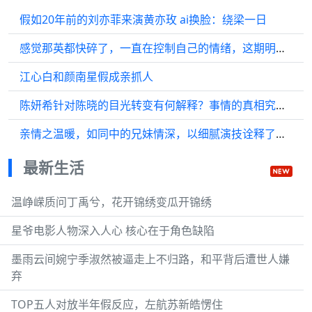
假如20年前的刘亦菲来演黄亦玫 ai换脸：绕梁一日
感觉那英都快碎了，一直在控制自己的情绪，这期明明唱得很稳很松弛…
江心白和颜南星假成亲抓人
陈妍希针对陈晓的目光转变有何解释？事情的真相究竟如何？
亲情之温暖，如同中的兄妹情深，以细腻演技诠释了这份牵绊
最新生活
温峥嵘质问丁禹兮，花开锦绣变瓜开锦绣
星爷电影人物深入人心 核心在于角色缺陷
墨雨云间婉宁季淑然被逼走上不归路，和平背后遭世人嫌
弃
TOP五人对放半年假反应，左航苏新皓愣住