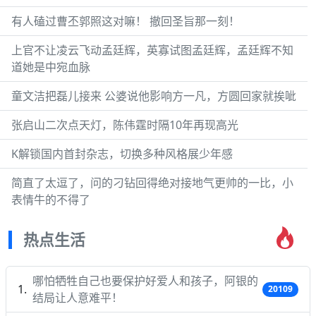
有人磕过曹丕郭照这对嘛！ 撤回圣旨那一刻！
上官不让凌云飞动孟廷辉，英寡试图孟廷辉，孟廷辉不知
道她是中宛血脉
童文洁把磊儿接来 公婆说他影响方一凡，方圆回家就挨呲
张启山二次点天灯，陈伟霆时隔10年再现高光
K解锁国内首封杂志，切换多种风格展少年感
简直了太逗了，问的刁钻回得绝对接地气更帅的一比，小
表情牛的不得了
热点生活
哪怕牺牲自己也要保护好爱人和孩子，阿银的
20109
结局让人意难平！