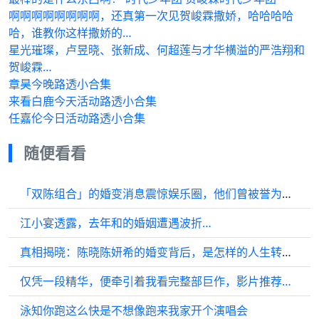
啊啊啊啊啊啊啊啊，还真第一次见贺峻霖撒娇，哈哈哈哈
哈，谁教你这样撒娇的…
星光璀璨，卢昱晓、张新成、何超莲与才华横溢的严浩翔和
贺峻霖…
章昊今晚路透小合集
来看白鹿今天活动路透小合集
任嘉伦今日活动路透小合集
随便看看
「双陈组合」的婚变消息震惊娱乐圈，他们曾被誉为模范夫妻的典范啊！
江小宴透露，去年和的婚姻遭遇波折…
真相揭晓：陈晓陈妍希的婚变背后，是怎样的人生转折？陈妍希 娱乐圈秘闻
仅凭一段精华，便牵引着我看完整部巨作，影片推荐…
泳知你跑这么快是不想像跑来我家开个演唱会