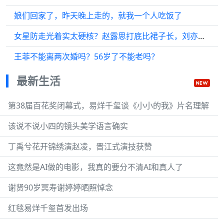
娘们回家了，昨天晚上走的，就我一个人吃饭了
女星防走光着实太硬核？赵露思打底比裙子长，刘亦菲又缝又补 ，白鹿
王菲不能离两次婚吗？56岁了不能老吗？
最新生活
第38届百花奖闭幕式，易烊千玺谈《小小的我》片名理解
该说不说小四的镜头美学语言确实
丁禹兮花开锦绣演赵凌，晋江式演技获赞
这竟然是AI做的电影，我真的要分不清AI和真人了
谢贤90岁冥寿谢婷婷晒照悼念
红毯易烊千玺首发出场