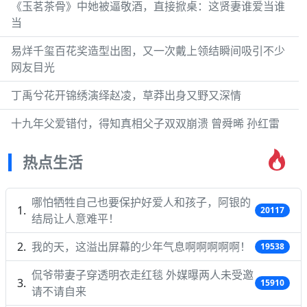
《玉茗茶骨》中她被逼敬酒，直接掀桌：这贤妻谁爱当谁
当
易烊千玺百花奖造型出图，又一次戴上领结瞬间吸引不少
网友目光
丁禹兮花开锦绣演绎赵凌，草莽出身又野又深情
十九年父爱错付，得知真相父子双双崩溃 曾舜晞 孙红雷
热点生活
哪怕牺牲自己也要保护好爱人和孩子，阿银的
20117
结局让人意难平！
我的天，这溢出屏幕的少年气息啊啊啊啊啊！
19538
侃爷带妻子穿透明衣走红毯 外媒曝两人未受邀
15910
请不请自来