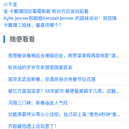
小千金
金·卡戴珊回应霉霉新歌 称对方应该向前看
Kylie Jenner和姐姐Kendall Jenner 的姐妹派对：双倍辣
卡戴珊三姐妹，最喜欢哪个？
随便看看
周慧敏说春晚后台难碰旧友，称赞梁家辉两部电影“演技棒棒”
听肖战的岁岁年年感受国泰民安
南京玄武迎新春，非遗民俗点亮春节仪式感
被亿万富翁追求？58岁妮可·基德曼离婚才几周，这魅力太狠了
河南三门峡：新春庙会人气旺
刘能羡慕师父带火小沈阳，自己却上演 “黑色6秒钟”差点毁掉恩师春晚作品
开船最怕遇上这玩意了！