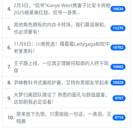
2月3日，“侃爷”Kanye West携妻子比安卡亮相
14634
2025格莱美红毯，侃爷一身黑…
其他角色拥有的内存卡转场，我们慕容璟和，
11270
也必须要有！
11月6日：川普胜选！曝霉霉Ladygaga和吹牛
10782
老爹黑料！
王子路上线，一位真正理解何知南的人终于现
10682
身
尹峥教科书式偏袒护妻，艾特你男朋友学起来
10028
大梦归离团队建设了 熟悉的面孔与颜值盛宴，
9797
这部剧我必定追看！
原来放下仇恨，只需姐姐一句话，一滴泪，王
9714
晓晨