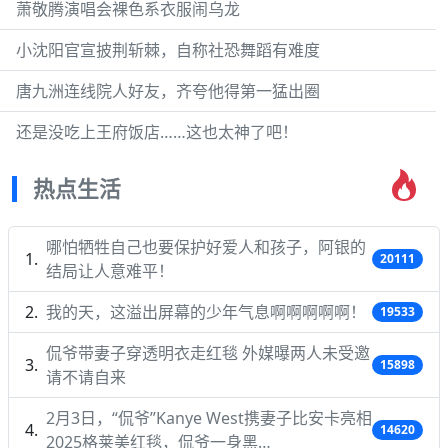
萧敬腾演唱会裸色系衣服闹乌龙
小沈阳官宣披荆斩棘，自称社恐舞蹈有难度
唐九洲连线院人好友，齐夸他得第一猛出圈
还是没吃上王府饭店……这也太神了吧！
热点生活
哪怕牺牲自己也要保护好爱人和孩子，阿银的
20111
结局让人意难平！
我的天，这溢出屏幕的少年气息啊啊啊啊啊！
19533
侃爷带妻子穿透明衣走红毯 外媒曝两人未受邀
15898
请不请自来
2月3日，“侃爷”Kanye West携妻子比安卡亮相
14620
2025格莱美红毯，侃爷一身黑…