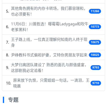
其他角色拥有的内存卡转场，我们慕容璟和，
11266
也必须要有！
11月6日：川普胜选！曝霉霉Ladygaga和吹牛
10773
老爹黑料！
王子路上线，一位真正理解何知南的人终于现
10675
身
尹峥教科书式偏袒护妻，艾特你男朋友学起来
10025
大梦归离团队建设了 熟悉的面孔与颜值盛宴，
9793
这部剧我必定追看！
原来放下仇恨，只需姐姐一句话，一滴泪，王
9710
晓晨
专题