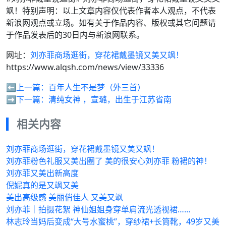
飒！特别声明：以上文章内容仅代表作者本人观点，不代表
新浪网观点或立场。如有关于作品内容、版权或其它问题请
于作品发表后的30日内与新浪网联系。
网址：
刘亦菲商场逛街，穿花裙戴墨镜又美又飒！
https://www.alqsh.com/news/view/33336
⬅️上一篇：
百年人生不是梦（外三首）
➡️下一篇：
清纯女神 ，宣璐，出生于江苏省南
相关内容
刘亦菲商场逛街，穿花裙戴墨镜又美又飒！
刘亦菲粉色礼服又美出圈了 美的很安心刘亦菲 粉裙的神！
刘亦菲又美出新高度
倪妮真的是又飒又美
美出高级感 美丽俏佳人 又美又飒
刘亦菲｜拍摄花絮 神仙姐姐身穿单肩流光透视裙……
林志玲当妈后变成“大号水蜜桃”，穿纱裙+长筒靴，49岁又美