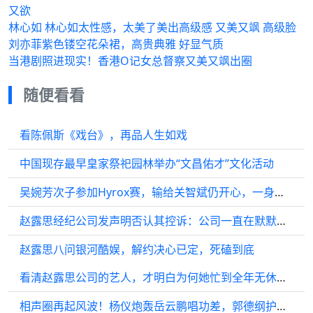
又欲
林心如 林心如太性感，太美了美出高级感 又美又飒 高级脸
刘亦菲紫色镂空花朵裙，高贵典雅 好显气质
当港剧照进现实！香港O记女总督察又美又飒出圈
随便看看
看陈佩斯《戏台》，再品人生如戏
中国现存最早皇家祭祀园林举办“文昌佑才”文化活动
吴婉芳次子参加Hyrox赛，输给关智斌仍开心，一身健壮肌肉好魁梧
赵露思经纪公司发声明否认其控诉：公司一直在默默承受巨大压力。赵露思转发带上绿茶表情：默默承受是在业内到处说我装病吗？
赵露思八问银河酷娱，解约决心已定，死磕到底
看清赵露思公司的艺人，才明白为何她忙到全年无休，压力大到失语
相声圈再起风波！杨仪炮轰岳云鹏唱功差，郭德纲护徒反击，刘德华被牵连