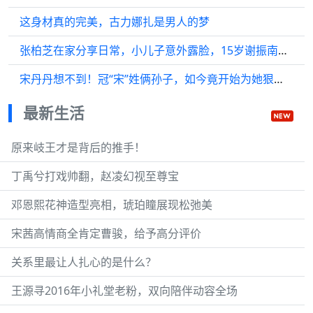
这身材真的完美，古力娜扎是男人的梦
张柏芝在家分享日常，小儿子意外露脸，15岁谢振南对着镜头秀肌肉
宋丹丹想不到！冠“宋”姓俩孙子，如今竟开始为她狠狠争光啦！
最新生活
原来岐王才是背后的推手！
丁禹兮打戏帅翻，赵凌幻视至尊宝
邓恩熙花神造型亮相，琥珀瞳展现松弛美
宋茜高情商全肯定曹骏，给予高分评价
关系里最让人扎心的是什么？
王源寻2016年小礼堂老粉，双向陪伴动容全场