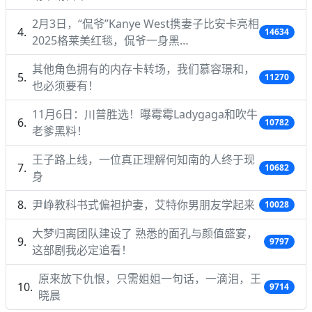
2月3日，“侃爷”Kanye West携妻子比安卡亮相
14634
2025格莱美红毯，侃爷一身黑…
其他角色拥有的内存卡转场，我们慕容璟和，
11270
也必须要有！
11月6日：川普胜选！曝霉霉Ladygaga和吹牛
10782
老爹黑料！
王子路上线，一位真正理解何知南的人终于现
10682
身
尹峥教科书式偏袒护妻，艾特你男朋友学起来
10028
大梦归离团队建设了 熟悉的面孔与颜值盛宴，
9797
这部剧我必定追看！
原来放下仇恨，只需姐姐一句话，一滴泪，王
9714
晓晨