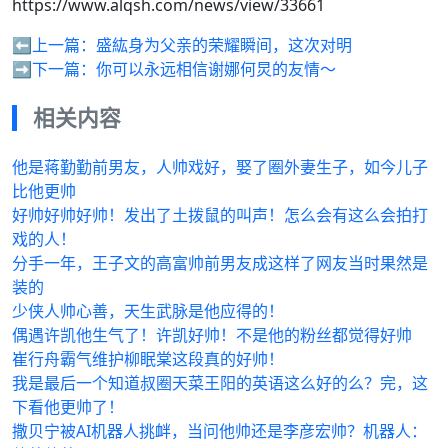
https://www.alqsh.com/news/view/33661
⬅️上一篇：
盛紘身为父亲的荣耀瞬间，这次对明
➡️下一篇：
你可以永远相信谢娜何炅的友情～
相关内容
他是蒋勤勤前男友，人帅戏好，娶了圈外妻生子，如今儿子
比他更帅
好帅好帅好帅！发出了土拨鼠的叫声！怎么会有这么会拍打
戏的人！
分手一年，王子文的高富帅前男友成这样了网友当时果然是
装的
少侠人帅心善，天生武脉是他应得的！
偶遇许凯他生气了！许凯好帅！不是他的粉丝都觉得好帅
崔行舟霸气维护柳眠棠这段真的好帅！
我是最后一个知道叔圈天菜王阳的英语这么好的么？完，这
下看他更帅了！
撒贝宁被AI机器人挑衅，当问他帅还是李彦宏帅？机器人：