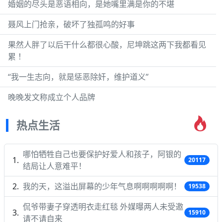
婚姻的尽头是恶语相向，是她嘴里满是你的不堪
聂风上门抢亲，破坏了独孤鸣的好事
果然人胖了以后干什么都很心酸，尼坤跳这两下我都看见
累 ！
“我一生志向，就是惩恶除奸，维护道义”
晚晚发文称成立个人品牌
热点生活
哪怕牺牲自己也要保护好爱人和孩子，阿银的
20117
结局让人意难平！
我的天，这溢出屏幕的少年气息啊啊啊啊啊！
19538
侃爷带妻子穿透明衣走红毯 外媒曝两人未受邀
15910
请不请自来