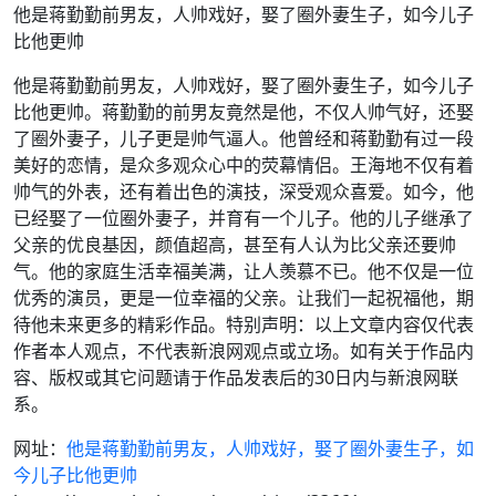
他是蒋勤勤前男友，人帅戏好，娶了圈外妻生子，如今儿子
比他更帅
他是蒋勤勤前男友，人帅戏好，娶了圈外妻生子，如今儿子
比他更帅。蒋勤勤的前男友竟然是他，不仅人帅气好，还娶
了圈外妻子，儿子更是帅气逼人。他曾经和蒋勤勤有过一段
美好的恋情，是众多观众心中的荧幕情侣。王海地不仅有着
帅气的外表，还有着出色的演技，深受观众喜爱。如今，他
已经娶了一位圈外妻子，并育有一个儿子。他的儿子继承了
父亲的优良基因，颜值超高，甚至有人认为比父亲还要帅
气。他的家庭生活幸福美满，让人羡慕不已。他不仅是一位
优秀的演员，更是一位幸福的父亲。让我们一起祝福他，期
待他未来更多的精彩作品。特别声明：以上文章内容仅代表
作者本人观点，不代表新浪网观点或立场。如有关于作品内
容、版权或其它问题请于作品发表后的30日内与新浪网联
系。
网址：
他是蒋勤勤前男友，人帅戏好，娶了圈外妻生子，如
今儿子比他更帅