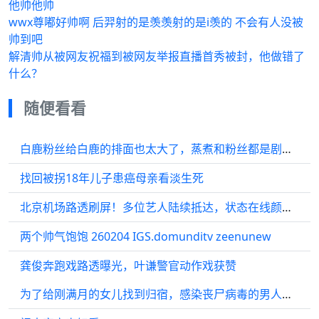
他帅他帅
wwx尊嘟好帅啊 后羿射的是羡羡射的是i羡的 不会有人没被
帅到吧
解清帅从被网友祝福到被网友举报直播首秀被封，他做错了
什么？
随便看看
白鹿粉丝给白鹿的排面也太大了，蒸煮和粉丝都是剧宣很狂的事业批啊
找回被拐18年儿子患癌母亲看淡生死
北京机场路透刷屏！多位艺人陆续抵达，状态在线颜值抗打，这波星光盛宴太惊喜
两个帅气饱饱 260204 IGS.domunditv zeenunew
龚俊奔跑戏路透曝光，叶谦警官动作戏获赞
为了给刚满月的女儿找到归宿，感染丧尸病毒的男人负重前行