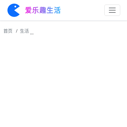
爱乐趣生活
首页
生活
他是蒋勤勤前男友，人帅戏好，娶了圈外妻生