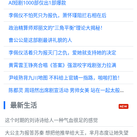
AI短剧1000部仅出1部爆款
李佩仪不怕死只为报仇，萧怀瑾阻拦右相在后
政治精算师郑丽文的“三角平衡”理论大揭秘！
曹公公是这部剧最讲礼貌的人
李佩仪活着只为报灭门之仇，爱她就支持她的决定
黄霄雲王铮亮合唱《答案》强混咬字戏剧张力拉满
尹岐熟背九川地图 不料给上官婧一指路，啪啪打脸！
陈都灵 周翊然出席剧宣活动 男帅女美 站在一起太般配了 “这对cp感如何”
最新生活
这个时期的刘诗诗给人一种气血很足的感觉
大公主为报答苏秦 想把他推举给大王，芈月态度让她失望