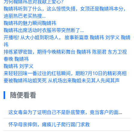
为何鞠婧祎总对我献上爱心？
鞠婧祎听到了什么，这么惊慌失措，女顶还是鞠婧祎本分，
迪丽热巴老买热搜…
鞠婧祎的魅力瞬间鞠婧祎
鞠婧祎出席活动时衣服吊带突然断了…
开播啦! 从大小姐到职场人， 故事新篇章 鞠婧祎 刘学义 鞠婧
祎
排练紧锣密鼓，期待今晚精彩舞台 鞠婧祎 陈丽君 东方卫视
春晚 鞠婧祎
鞠婧祎 刘学义
来轻轻回味一番过往的红毯瞬间，期盼7月10日的精彩亮相
要被鞠婧祎站姐笑死 从机场出来鞠姐未见其人先闻其声
随便看看
这女毒枭为了证明自己不是卧底警察，竟当客户的面直接解开浴袍
怀孕母亲摔倒，瘫痪儿子爬行踢门求救