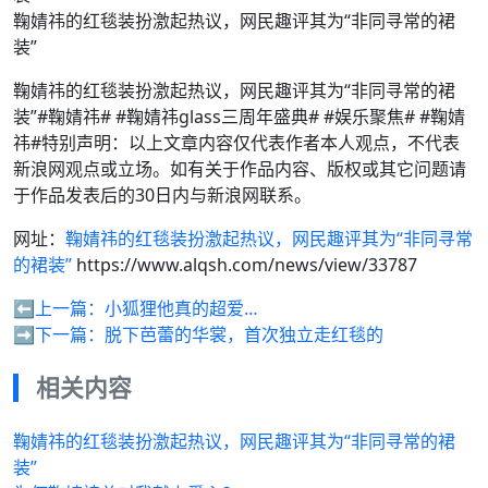
鞠婧祎的红毯装扮激起热议，网民趣评其为“非同寻常的裙
装”
鞠婧祎的红毯装扮激起热议，网民趣评其为“非同寻常的裙
装”#鞠婧祎# #鞠婧祎glass三周年盛典# #娱乐聚焦# #鞠婧
祎#特别声明：以上文章内容仅代表作者本人观点，不代表
新浪网观点或立场。如有关于作品内容、版权或其它问题请
于作品发表后的30日内与新浪网联系。
网址：
鞠婧祎的红毯装扮激起热议，网民趣评其为“非同寻常
的裙装”
https://www.alqsh.com/news/view/33787
⬅️上一篇：
小狐狸他真的超爱…
➡️下一篇：
脱下芭蕾的华裳，首次独立走红毯的
相关内容
鞠婧祎的红毯装扮激起热议，网民趣评其为“非同寻常的裙
装”