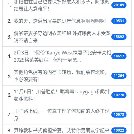
哪怕牺牲自己也要保护好爱人和孩子，阿银的
20109
结局让人意难平！
我的天，这溢出屏幕的少年气息啊啊啊啊啊！
19531
侃爷带妻子穿透明衣走红毯 外媒曝两人未受邀
15892
请不请自来
2月3日，“侃爷”Kanye West携妻子比安卡亮相
14617
2025格莱美红毯，侃爷一身黑…
其他角色拥有的内存卡转场，我们慕容璟和，
11264
也必须要有！
11月6日：川普胜选！曝霉霉Ladygaga和吹牛
10770
老爹黑料！
王子路上线，一位真正理解何知南的人终于现
10673
身
尹峥教科书式偏袒护妻，艾特你男朋友学起来
10022