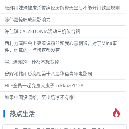
唐娜用妹妹被虐杀惨痛经历解释天黑后不能开门铁血规则
陈伟霆惊叹成毅影响力
许佳琪 CALZEDONIA活动三机位合辑
西村力演唱会上笑着说粉丝和我心意相通，对于Mina事
件，他真的一点愧疚都没有
唉…漂亮的一秒都不想裁掉
曾辉和韩雨彤亮相第十八届华语青年电影周
HLE全员一起变身大虫子 cr.kkaze1128
如果中国没嘻哈，至少奶凉还有家！
热点生活