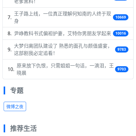
老爹黑料！
王子路上线，一位真正理解何知南的人终于现
10669
身
尹峥教科书式偏袒护妻，艾特你男朋友学起来
10016
大梦归离团队建设了 熟悉的面孔与颜值盛宴，
9783
这部剧我必定追看！
原来放下仇恨，只需姐姐一句话，一滴泪，王
9703
晓晨
专题
微博之夜
推荐生活