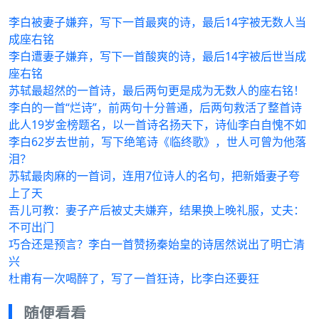
李白被妻子嫌弃，写下一首最爽的诗，最后14字被无数人当
成座右铭
李白遭妻子嫌弃，写下一首酸爽的诗，最后14字被后世当成
座右铭
苏轼最超然的一首诗，最后两句更是成为无数人的座右铭！
李白的一首“烂诗”，前两句十分普通，后两句救活了整首诗
此人19岁金榜题名，以一首诗名扬天下，诗仙李白自愧不如
李白62岁去世前，写下绝笔诗《临终歌》，世人可曾为他落
泪？
苏轼最肉麻的一首词，连用7位诗人的名句，把新婚妻子夸
上了天
吾儿可教：妻子产后被丈夫嫌弃，结果换上晚礼服，丈夫：
不可出门
巧合还是预言？李白一首赞扬秦始皇的诗居然说出了明亡清
兴
杜甫有一次喝醉了，写了一首狂诗，比李白还要狂
随便看看