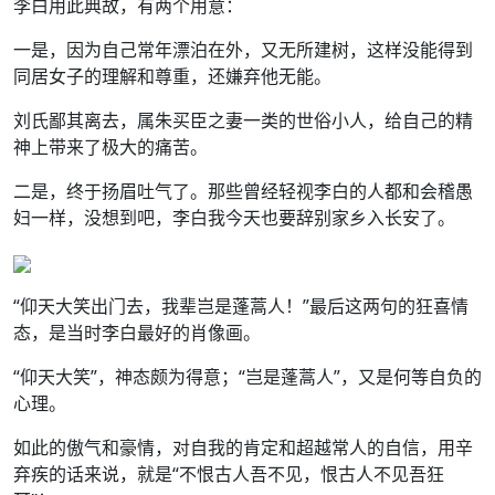
李白用此典故，有两个用意：
一是，因为自己常年漂泊在外，又无所建树，这样没能得到
同居女子的理解和尊重，还嫌弃他无能。
刘氏鄙其离去，属朱买臣之妻一类的世俗小人，给自己的精
神上带来了极大的痛苦。
二是，终于扬眉吐气了。那些曾经轻视李白的人都和会稽愚
妇一样，没想到吧，李白我今天也要辞别家乡入长安了。
“仰天大笑出门去，我辈岂是蓬蒿人！”最后这两句的狂喜情
态，是当时李白最好的肖像画。
“仰天大笑”，神态颇为得意；“岂是蓬蒿人”，又是何等自负的
心理。
如此的傲气和豪情，对自我的肯定和超越常人的自信，用辛
弃疾的话来说，就是“不恨古人吾不见，恨古人不见吾狂