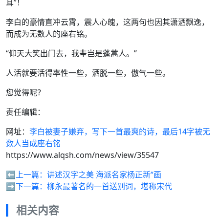
耳”！
李白的豪情直冲云霄，震人心魄，这两句也因其潇洒飘逸，
而成为无数人的座右铭。
“仰天大笑出门去，我辈岂是蓬蒿人。”
人活就要活得率性一些，洒脱一些，傲气一些。
您觉得呢？
责任编辑：
网址：
李白被妻子嫌弃，写下一首最爽的诗，最后14字被无
数人当成座右铭
https://www.alqsh.com/news/view/35547
⬅️上一篇：
讲述汉字之美 海派名家杨正新“画
➡️下一篇：
柳永最著名的一首送别词，堪称宋代
相关内容