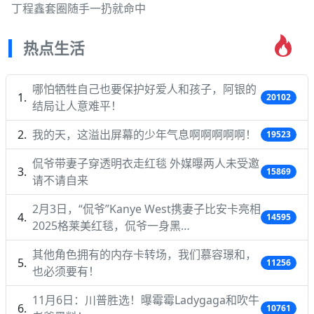
丁程鑫套圈随手一扔就命中
热点生活
哪怕牺牲自己也要保护好爱人和孩子，阿银的
20102
结局让人意难平！
我的天，这溢出屏幕的少年气息啊啊啊啊啊！
19523
侃爷带妻子穿透明衣走红毯 外媒曝两人未受邀
15869
请不请自来
2月3日，“侃爷”Kanye West携妻子比安卡亮相
14595
2025格莱美红毯，侃爷一身黑…
其他角色拥有的内存卡转场，我们慕容璟和，
11256
也必须要有！
11月6日：川普胜选！曝霉霉Ladygaga和吹牛
10761