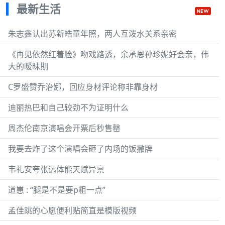
最新生活
朱志鑫认出苏新皓童年照，两人互泼水关系亲密
《再见依然红着脸》吻戏路透，余承恩孙珍妮好会亲，伟
大的暧昧期
C罗盛赞乔治娜，回应身材评论称非靠身材
迪丽热巴和自己较劲不为证明什么
周杰伦南京演唱会开票后秒售罄
我要去炸了这个演唱会砸了内场的饭撒牌
韦礼安夸张远体能天赋异禀
道崽 : “腿是不是要p粗一点”
孟佳跳的心愿便利贴简直是模版视频