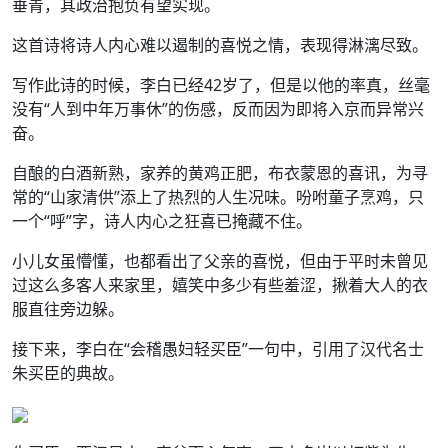
垂青，其政治抱负有望实现。
这首诗将诗人内心难以遏制的喜悦之情，表现得淋漓尽致。
写作此诗的时候，李白已经42岁了，但是以他的率真，丝毫
没有“人到中年万事休”的伤感，反而因为即将入京而异常兴
奋。
自酿的白酒新熟，家养的黄鸡正肥，布衣蒙恩的喜讯，为寻
常的“山家清供”添上了热烈的人生况味。吩咐童子烹鸡，只
一个“呼”字，诗人内心之狂喜已掩藏不住。
小儿女虽懵懂，也都看出了父亲的喜悦，但由于平时未曾见
过这么多客人来家里，嬉笑中多少有些羞涩，揪着大人的衣
服直往旁边躲。
接下来，李白在“会稽愚妇轻买臣”一句中，引用了汉代名士
朱买臣的典故。