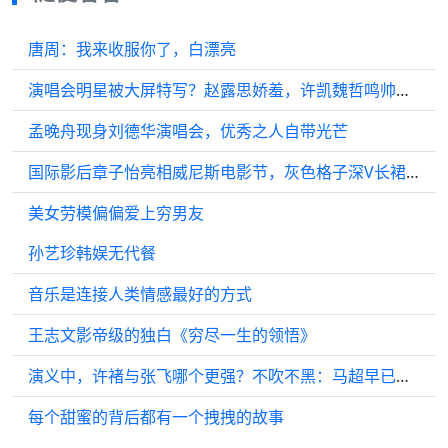
唐周：我来收服你了，白漂亮
演唱会明星被大屏特写？赵露思娇羞，许凯魏哲鸣帅气无死角，看到何炅：泪目了
孟晚舟现身刘德华演唱会，优秀之人自带光芒
国际影后章子怡亮相威尼斯电影节，灰色格子深V长裙性感十足！
美女劳模偏偏爱上穷男友
孙艺珍韩娱无代餐
音乐是连接人类情感最好的方式
王志文影帝级的独白《穷尽一生的领悟》
演义中，许褚与张飞哪个更强？不吹不黑：马超早已心中有数
每个甜蜜的背后都有一个拽拽的故事