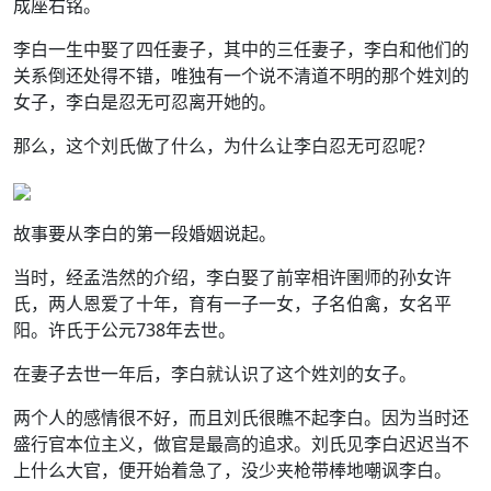
成座右铭。
李白一生中娶了四任妻子，其中的三任妻子，李白和他们的
关系倒还处得不错，唯独有一个说不清道不明的那个姓刘的
女子，李白是忍无可忍离开她的。
那么，这个刘氏做了什么，为什么让李白忍无可忍呢？
故事要从李白的第一段婚姻说起。
当时，经孟浩然的介绍，李白娶了前宰相许圉师的孙女许
氏，两人恩爱了十年，育有一子一女，子名伯禽，女名平
阳。许氏于公元738年去世。
在妻子去世一年后，李白就认识了这个姓刘的女子。
两个人的感情很不好，而且刘氏很瞧不起李白。因为当时还
盛行官本位主义，做官是最高的追求。刘氏见李白迟迟当不
上什么大官，便开始着急了，没少夹枪带棒地嘲讽李白。