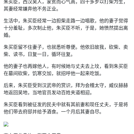
朱买臣，西汉吴人，家贫而心气高，四十多岁以打柴为生，
其妻经常嫌弃他不务正业。
生活中，朱买臣经常一边担柴走路一边唱歌，他的妻子觉得
十分羞耻，多次制止他，朱买臣不听，于是，她愤然提出离
婚。
朱买臣留不住妻子，也就悉听尊便。他依旧故我，砍柴、卖
柴、读书，日复一日，循环往复。
他的妻子也再嫁他人，有时候她与丈夫去上坟，看到朱买臣
在墓间砍柴，饥寒交加，就招呼他一起来吃饭。
后来，朱买臣受到汉武帝的赏识，拜为会稽太守，威仪赫赫
地返回吴地，当地官员发动百姓夹道相迎。
朱买臣看到被征发的民夫中就有其前妻和现任丈夫，于是将
他们带去府邸并给予酒食。一个月后其妻自尽。