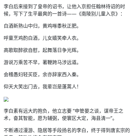
李白后来接到了皇帝的诏书，让他入京担任翰林待诏的时
候，写下了生平最爽的一首诗——《南陵别儿童入京》：
白酒新熟山中归，黄鸡啄黍秋正肥。
呼童烹鸡酌白酒，儿女嬉笑牵人衣。
高歌取醉欲自慰，起舞落日争光辉。
游说万乘苦不早，著鞭跨马涉远道。
会稽愚妇轻买臣，余亦辞家西入秦。
仰天大笑出门去，我辈岂是蓬蒿人！
李白素有远大的抱负，他立志要 “申管晏之谈，谋帝王之
术，奋其智能，愿为辅弼，使寰区大定，海县清一”。
不断通过漫游、隐居等手段扬名的李白，终于得到唐玄宗的