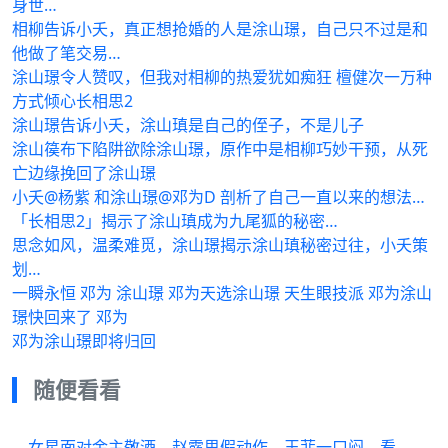
身世…
相柳告诉小夭，真正想抢婚的人是涂山璟，自己只不过是和
他做了笔交易…
涂山璟令人赞叹，但我对相柳的热爱犹如痴狂 檀健次一万种
方式倾心长相思2
涂山璟告诉小夭，涂山瑱是自己的侄子，不是儿子
涂山篌布下陷阱欲除涂山璟，原作中是相柳巧妙干预，从死
亡边缘挽回了涂山璟
小夭@杨紫 和涂山璟@邓为D 剖析了自己一直以来的想法…
「长相思2」揭示了涂山瑱成为九尾狐的秘密…
思念如风，温柔难觅，涂山璟揭示涂山瑱秘密过往，小夭策
划…
一瞬永恒 邓为 涂山璟 邓为天选涂山璟 天生眼技派 邓为涂山
璟快回来了 邓为
邓为涂山璟即将归回
随便看看
女星面对金主敬酒，赵露思假动作，王菲一口闷，看到关晓彤：海量