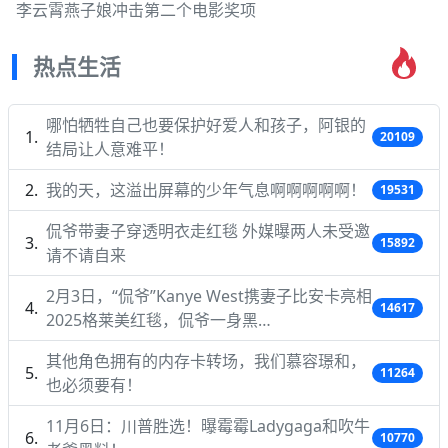
李云霄燕子娘冲击第二个电影奖项
热点生活
哪怕牺牲自己也要保护好爱人和孩子，阿银的
20109
结局让人意难平！
我的天，这溢出屏幕的少年气息啊啊啊啊啊！
19531
侃爷带妻子穿透明衣走红毯 外媒曝两人未受邀
15892
请不请自来
2月3日，“侃爷”Kanye West携妻子比安卡亮相
14617
2025格莱美红毯，侃爷一身黑…
其他角色拥有的内存卡转场，我们慕容璟和，
11264
也必须要有！
11月6日：川普胜选！曝霉霉Ladygaga和吹牛
10770