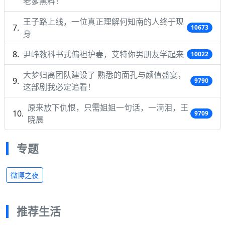
老爹黑料！
王子路上线，一位真正理解何知南的人终于现
10673
身
尹峥教科书式偏袒护妻，艾特你男朋友学起来
10022
大梦归离团队建设了 熟悉的面孔与颜值盛宴，
9790
这部剧我必定追看！
原来放下仇恨，只需姐姐一句话，一滴泪，王
9709
晓晨
专题
微博之夜
推荐生活