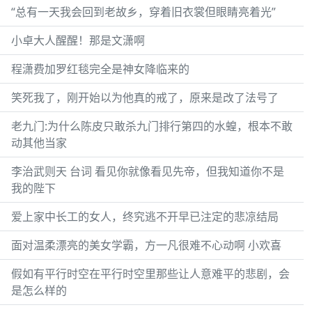
“总有一天我会回到老故乡，穿着旧衣裳但眼睛亮着光”
小卓大人醒醒！那是文潇啊
程潇费加罗红毯完全是神女降临来的
笑死我了，刚开始以为他真的戒了，原来是改了法号了
老九门:为什么陈皮只敢杀九门排行第四的水蝗，根本不敢
动其他当家
李治武则天 台词 看见你就像看见先帝，但我知道你不是
我的陛下
爱上家中长工的女人，终究逃不开早已注定的悲凉结局
面对温柔漂亮的美女学霸，方一凡很难不心动啊 小欢喜
假如有平行时空在平行时空里那些让人意难平的悲剧，会
是怎么样的