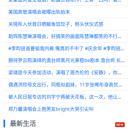
美国高管演唱会被曝出轨始末
关晓彤入伏首日晒鲅鱼馅饺子，称头伏仪式感
助阵陈慧琳演唱会，好搞笑的画面陈慧琳都笑的不行了！
#李昀锐谁要偷我内裤 俺真的不中了 #庆余年 #李昀锐 #张若昀 #抽象
期待罗云熙演绎的澹台烬黑月光拿稳be剧本 澹台烬 长月烬明定妆照
梁靖崑今天参加活动，演唱了周杰伦的《安静》，你给打打分
偶遇洪欣母女出行，同框似姐妹，11岁张晞彤身高优越，模样像爸爸
被人民日报专访的刘宇宁再破天花板，这一次，他让全世界刮目相看
郑乃馨演唱会上抱男友bright大哭引尖叫
最新生活