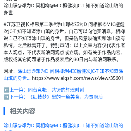
涂山璟@邓为D 问相柳@MIC檀健次JC-T 知不知道涂山瑱的
身世…
#江苏卫视长相思第二季#涂山璟@邓为D 问相柳@MIC檀健
次JC-T 知不知道涂山瑱的身世，自己可以向他买消息，相柳
说自己不知道涂山瑱的身世，但是防风意映确实和涂山篌有
私情，之后就离开了。特别声明：以上文章内容仅代表作者
本人观点，不代表新浪网观点或立场。如有关于作品内容、
版权或其它问题请于作品发表后的30日内与新浪网联系。
网址：
涂山璟@邓为D 问相柳@MIC檀健次JC-T 知不知道涂
山瑱的身世…
https://www.alqsh.com/news/view/35601
⬅️上一篇：
同台竞艳，共铸的辉煌时刻
➡️下一篇：
《红楼梦》里的一道美食，为贾府后
相关内容
涂山璟@邓为D 问相柳@MIC檀健次JC-T 知不知道涂山瑱的