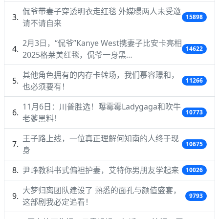
侃爷带妻子穿透明衣走红毯 外媒曝两人未受邀
15898
请不请自来
2月3日，“侃爷”Kanye West携妻子比安卡亮相
14622
2025格莱美红毯，侃爷一身黑…
其他角色拥有的内存卡转场，我们慕容璟和，
11266
也必须要有！
11月6日：川普胜选！曝霉霉Ladygaga和吹牛
10773
老爹黑料！
王子路上线，一位真正理解何知南的人终于现
10675
身
尹峥教科书式偏袒护妻，艾特你男朋友学起来
10026
大梦归离团队建设了 熟悉的面孔与颜值盛宴，
9793
这部剧我必定追看！