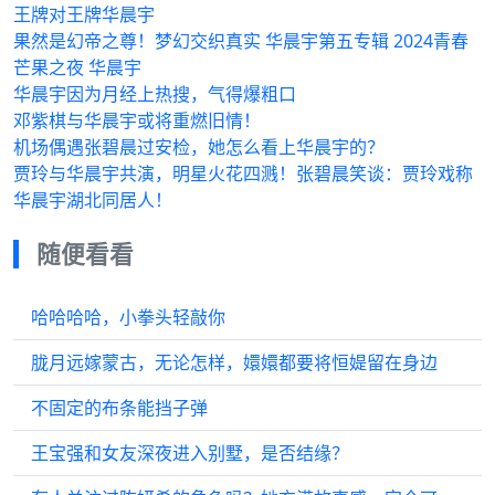
王牌对王牌华晨宇
果然是幻帝之尊！梦幻交织真实 华晨宇第五专辑 2024青春
芒果之夜 华晨宇
华晨宇因为月经上热搜，气得爆粗口
邓紫棋与华晨宇或将重燃旧情！
机场偶遇张碧晨过安检，她怎么看上华晨宇的？
贾玲与华晨宇共演，明星火花四溅！张碧晨笑谈：贾玲戏称
华晨宇湖北同居人！
随便看看
哈哈哈哈，小拳头轻敲你
胧月远嫁蒙古，无论怎样，嬛嬛都要将恒媞留在身边
不固定的布条能挡子弹
王宝强和女友深夜进入别墅，是否结缘？