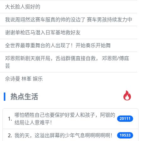
大长脸人挺好的
我说周翊然这赛车服真的帅的没边了 赛车男孩持续发力中
谢谢单枪匹马潜入日军基地救好友
全世界最尊重舞台的人出现了！开始奏乐开始舞
邓恩熙新剧天崩开局，舌战群儒直接自救， 邓恩熙/傅庭
芸
佘诗曼 林峯 娱乐
热点生活
哪怕牺牲自己也要保护好爱人和孩子，阿银的
20111
结局让人意难平！
我的天，这溢出屏幕的少年气息啊啊啊啊啊！
19533