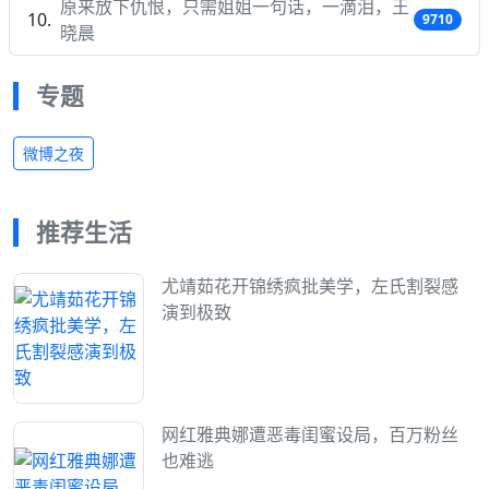
原来放下仇恨，只需姐姐一句话，一滴泪，王
9710
晓晨
专题
微博之夜
推荐生活
尤靖茹花开锦绣疯批美学，左氏割裂感
演到极致
网红雅典娜遭恶毒闺蜜设局，百万粉丝
也难逃