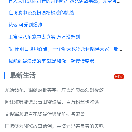
有人关注过陈妍希的角色吗？她充满故事感，完全可以单独拍个番外……
在访谈中谈及扮演杨树茂的挑战…
花絮 可爱到爆炸
王宝强八角笼中太真实 万万没想到
“即便明日世界终焉，十个勤天也将永远陪伴大家！耶！”
我能到最浪漫的事 就是和你一起慢慢变老.
最新生活
尤靖茹花开锦绣疯批美学，左氏割裂感演到极致
网红雅典娜遭恶毒闺蜜设局，百万粉丝也难逃
文俊辉领取百花奖最佳男配角提名荣誉
田曦薇为NPC故事落泪，共情力是善良者的天赋