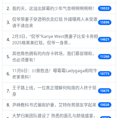
我的天，这溢出屏幕的少年气息啊啊啊啊啊！
19533
侃爷带妻子穿透明衣走红毯 外媒曝两人未受邀
15898
请不请自来
2月3日，“侃爷”Kanye West携妻子比安卡亮相
14621
2025格莱美红毯，侃爷一身黑…
其他角色拥有的内存卡转场，我们慕容璟和，
11266
也必须要有！
11月6日：川普胜选！曝霉霉Ladygaga和吹牛
10773
老爹黑料！
王子路上线，一位真正理解何知南的人终于现
10675
身
尹峥教科书式偏袒护妻，艾特你男朋友学起来
10026
大梦归离团队建设了 熟悉的面孔与颜值盛宴，