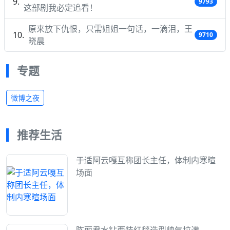
9793
这部剧我必定追看！
原来放下仇恨，只需姐姐一句话，一滴泪，王
9710
晓晨
专题
微博之夜
推荐生活
于适阿云嘎互称团长主任，体制内寒暄
场面
陈丽君水钻西装红毯造型帅气拉满