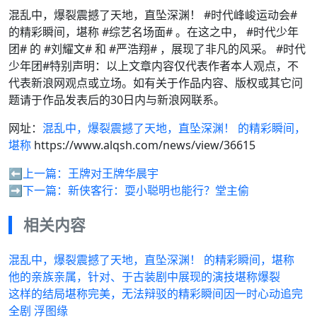
混乱中，爆裂震撼了天地，直坠深渊！ #时代峰峻运动会#
的精彩瞬间，堪称 #综艺名场面# 。在这之中， #时代少年
团# 的 #刘耀文# 和 #严浩翔# ，展现了非凡的风采。 #时代
少年团#特别声明：以上文章内容仅代表作者本人观点，不
代表新浪网观点或立场。如有关于作品内容、版权或其它问
题请于作品发表后的30日内与新浪网联系。
网址：
混乱中，爆裂震撼了天地，直坠深渊！ 的精彩瞬间，
堪称
https://www.alqsh.com/news/view/36615
⬅️上一篇：
王牌对王牌华晨宇
➡️下一篇：
新侠客行：耍小聪明也能行？堂主偷
相关内容
混乱中，爆裂震撼了天地，直坠深渊！ 的精彩瞬间，堪称
他的亲族亲属，针对、于古装剧中展现的演技堪称爆裂
这样的结局堪称完美，无法辩驳的精彩瞬间因一时心动追完
全剧 浮图缘