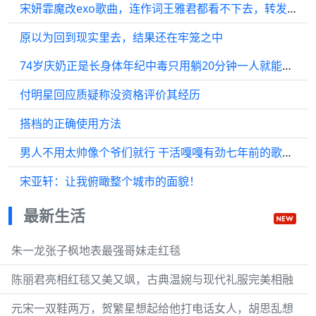
宋妍霏魔改exo歌曲，连作词王雅君都看不下去，转发吴宣仪风月
原以为回到现实里去，结果还在牢笼之中
74岁庆奶正是长身体年纪中毒只用躺20分钟一人就能吃完一条鱼
付明星回应质疑称没资格评价其经历
搭档的正确使用方法
男人不用太帅像个爷们就行 干活嘎嘎有劲七年前的歌可以反复听 七年前的人
宋亚轩：让我俯瞰整个城市的面貌！
最新生活
朱一龙张子枫地表最强哥妹走红毯
陈丽君亮相红毯又美又飒，古典温婉与现代礼服完美相融
元宋一双鞋两万，贺繁星想起给他打电话女人，胡思乱想