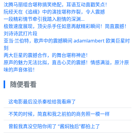
沈腾马丽组合堪称搞笑绝配，耳语互动直戳笑点！
阮经天在《追缉》中的演技堪称炸裂，令人震撼
一段精彩情节牵引我踏入剧情的深渊…
极致速度展现，顶尖杀手任如意再献精彩瞬间！简直震撼！
刘诗诗武打片段
亚当·兰伯特，歌声中的震撼瞬间 adamlambert 欧美巨星时
刻
两大巨星的震撼合作，的舞台堪称神迹！
原声的魅力无法比拟，直击心灵的震撼！情感满溢，原汁原
味的声音体验！
随便看看
这电影最后没杀秦桧给我看麻了
不笑的时候，简直和我之前拍的商务照一模一样
曾毅我真没空陪你闹了 “酱焖独后”都拍上了