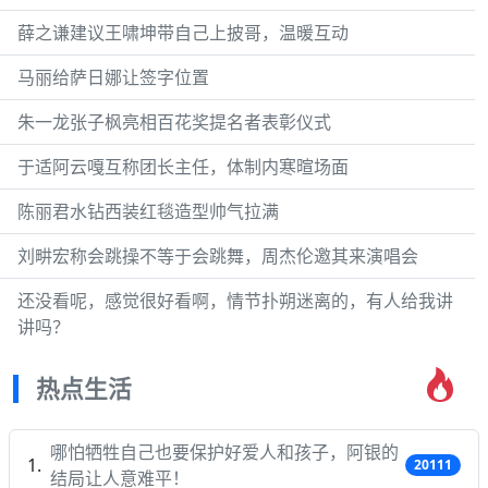
薛之谦建议王啸坤带自己上披哥，温暖互动
马丽给萨日娜让签字位置
朱一龙张子枫亮相百花奖提名者表彰仪式
于适阿云嘎互称团长主任，体制内寒暄场面
陈丽君水钻西装红毯造型帅气拉满
刘畊宏称会跳操不等于会跳舞，周杰伦邀其来演唱会
还没看呢，感觉很好看啊，情节扑朔迷离的，有人给我讲
讲吗？
热点生活
哪怕牺牲自己也要保护好爱人和孩子，阿银的
20111
结局让人意难平！