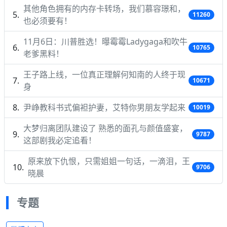
其他角色拥有的内存卡转场，我们慕容璟和，
11260
也必须要有！
11月6日：川普胜选！曝霉霉Ladygaga和吹牛
10765
老爹黑料！
王子路上线，一位真正理解何知南的人终于现
10671
身
尹峥教科书式偏袒护妻，艾特你男朋友学起来
10019
大梦归离团队建设了 熟悉的面孔与颜值盛宴，
9787
这部剧我必定追看！
原来放下仇恨，只需姐姐一句话，一滴泪，王
9706
晓晨
专题