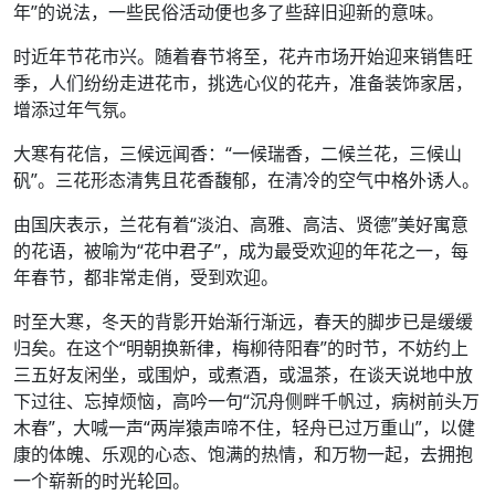
年”的说法，一些民俗活动便也多了些辞旧迎新的意味。
时近年节花市兴。随着春节将至，花卉市场开始迎来销售旺
季，人们纷纷走进花市，挑选心仪的花卉，准备装饰家居，
增添过年气氛。
大寒有花信，三候远闻香：“一候瑞香，二候兰花，三候山
矾”。三花形态清隽且花香馥郁，在清冷的空气中格外诱人。
由国庆表示，兰花有着“淡泊、高雅、高洁、贤德”美好寓意
的花语，被喻为“花中君子”，成为最受欢迎的年花之一，每
年春节，都非常走俏，受到欢迎。
时至大寒，冬天的背影开始渐行渐远，春天的脚步已是缓缓
归矣。在这个“明朝换新律，梅柳待阳春”的时节，不妨约上
三五好友闲坐，或围炉，或煮酒，或温茶，在谈天说地中放
下过往、忘掉烦恼，高吟一句“沉舟侧畔千帆过，病树前头万
木春”，大喊一声“两岸猿声啼不住，轻舟已过万重山”，以健
康的体魄、乐观的心态、饱满的热情，和万物一起，去拥抱
一个崭新的时光轮回。