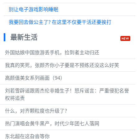
别让电子游戏影响睡眠
我要回去做公主了? 在这里不仅要干活还要挨打
最新生活
外国姑娘中国旅游丢手机，捡到者主动归还
我真的笑死，张颜齐你小子要是不预练还没这么好笑
高颜值美女系列画面（94）
刘若雪辟谣跟周杰伦非婚生子！怒斥谣言：严重侵犯名誉
权将追责
什么，对齐颗粒度也升级了？
热门演唱会黄牛黑产，时代少年团七人落网
东北超在这旮沓等你