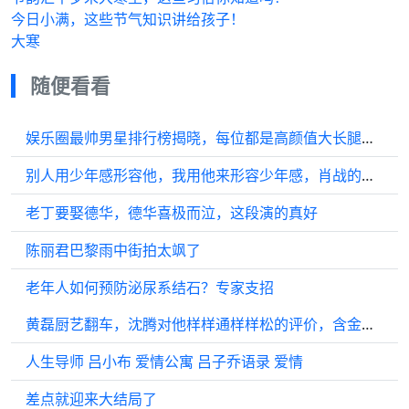
今日小满，这些节气知识讲给孩子！
大寒
随便看看
娱乐圈最帅男星排行榜揭晓，每位都是高颜值大长腿，胡歌竟意外垫底 胡歌肖战
别人用少年感形容他，我用他来形容少年感，肖战的少年感与纯素颜真的太绝了
老丁要娶德华，德华喜极而泣，这段演的真好
陈丽君巴黎雨中街拍太飒了
老年人如何预防泌尿系结石？专家支招
黄磊厨艺翻车，沈腾对他样样通样样松的评价，含金量还在上升
人生导师 吕小布 爱情公寓 吕子乔语录 爱情
差点就迎来大结局了