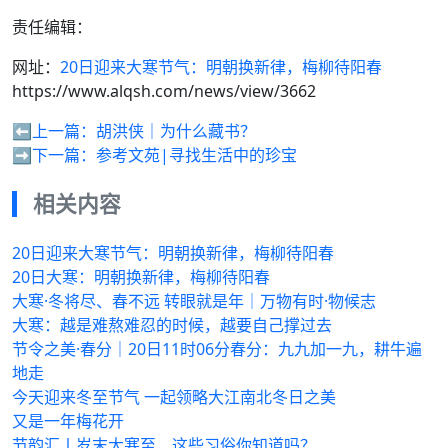
责任编辑：
网址：
20日迎来大寒节气：明朝换新律，梅柳待阳春
https://www.alqsh.com/news/view/3662
⬅️上一篇：
胡洪侠｜为什么藏书？
➡️下一篇：
参考文苑|寻找生活中的珍宝
相关内容
20日迎来大寒节气：明朝换新律，梅柳待阳春
20日大寒：明朝换新律，梅柳待阳春
大寒·冬将尽、春不远 转眼就是年｜万物有时·物候志
大寒：越是难熬难忍的时候，越要自己撑过去
节令之美·春分｜20日11时06分春分：九九加一九，耕牛遍
地走
今天迎来冬至节气 一起领略大江南北冬日之美
又是一年梅花开
节韵汇丨岁末大寒至，这些习俗你知道吗？