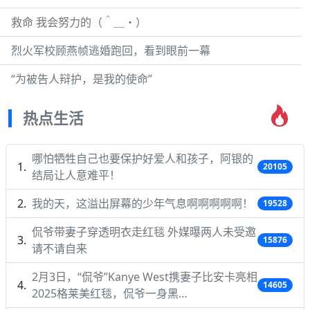
救命 我会努力的（＾＿・）
烈火军校顾燕帧逃婚跑回，看到眼前一幕
“为被告人辩护，是我的使命”
热点生活
哪怕牺牲自己也要保护好爱人和孩子，阿银的
20105
结局让人意难平！
我的天，这溢出屏幕的少年气息啊啊啊啊啊！
19528
侃爷带妻子穿透明衣走红毯 外媒曝两人未受邀
15876
请不请自来
2月3日，“侃爷”Kanye West携妻子比安卡亮相
14605
2025格莱美红毯，侃爷一身黑…