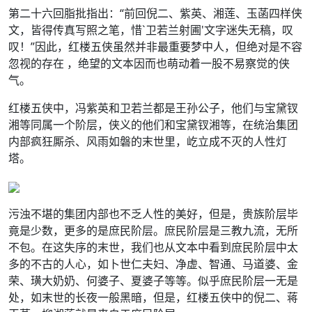
第二十六回脂批指出：“前回倪二、紫英、湘莲、玉菡四样侠
文，皆得传真写照之笔，惜`卫若兰射圃'文字迷失无稿，叹
叹！”因此，红楼五侠虽然并非最重要梦中人，但绝对是不容
忽视的存在 ，绝望的文本因而也萌动着一股不易察觉的侠
气。
红楼五侠中，冯紫英和卫若兰都是王孙公子，他们与宝黛钗
湘等同属一个阶层，侠义的他们和宝黛钗湘等，在统治集团
内部疯狂厮杀、风雨如磐的末世里，屹立成不灭的人性灯
塔。
污浊不堪的集团内部也不乏人性的美好，但是，贵族阶层毕
竟是少数，更多的是庶民阶层。庶民阶层是三教九流，无所
不包。在这失序的末世，我们也从文本中看到庶民阶层中太
多的不古的人心，如卜世仁夫妇、净虚、智通、马道婆、金
荣、璜大奶奶、何婆子、夏婆子等等。似乎庶民阶层一无是
处，如末世的长夜一般黑暗，但是，红楼五侠中的倪二、蒋