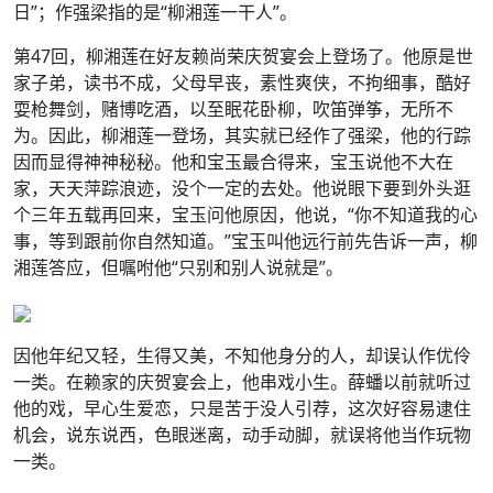
日”；作强梁指的是“柳湘莲一干人”。
第47回，柳湘莲在好友赖尚荣庆贺宴会上登场了。他原是世
家子弟，读书不成，父母早丧，素性爽侠，不拘细事，酷好
耍枪舞剑，赌博吃酒，以至眠花卧柳，吹笛弹筝，无所不
为。因此，柳湘莲一登场，其实就已经作了强梁，他的行踪
因而显得神神秘秘。他和宝玉最合得来，宝玉说他不大在
家，天天萍踪浪迹，没个一定的去处。他说眼下要到外头逛
个三年五载再回来，宝玉问他原因，他说，“你不知道我的心
事，等到跟前你自然知道。”宝玉叫他远行前先告诉一声，柳
湘莲答应，但嘱咐他“只别和别人说就是”。
因他年纪又轻，生得又美，不知他身分的人，却误认作优伶
一类。在赖家的庆贺宴会上，他串戏小生。薛蟠以前就听过
他的戏，早心生爱恋，只是苦于没人引荐，这次好容易逮住
机会，说东说西，色眼迷离，动手动脚，就误将他当作玩物
一类。