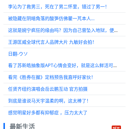
李沁为了救男三，死在了男二怀里，错过了男一！
被隐藏在阴暗角落的酸笋仿佛瞿一芃本人…
这就是婉宁疯狂的缘由吗？因为自己曾坠入地狱，便要将所有人一同拖入深渊
王源匡威全球代言人品牌大片 九敏好会拍！
日翻-ウソ
看了苏新皓抽象版APT心情会变好，就是这么鲜活可爱又抽象一帅哥哈哈哈哈…
看完《胜券在握》定档预告我直呼好家伙！
任贤齐纽约演唱会岳云鹏互动 官方拍摄
到底是谁说马天宇温柔的啊，这太棒了！
感觉明星好多都有抑郁症 ，压力太大了
最新生活