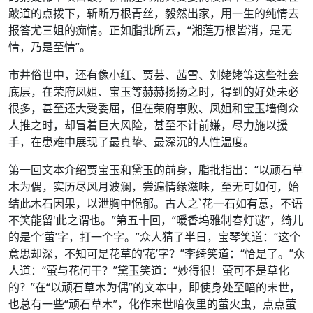
跛道的点拨下，斩断万根青丝，毅然出家，用一生的纯情去
报答尤三姐的痴情。正如脂批所云，“湘莲万根皆消，是无
情，乃是至情”。
市井俗世中，还有像小红、贾芸、茜雪、刘姥姥等这些社会
底层，在荣府凤姐、宝玉等赫赫扬扬之时，得到的好处未必
很多，甚至还大受委屈，但在荣府事败、凤姐和宝玉墙倒众
人推之时，却冒着巨大风险，甚至不计前嫌，尽力施以援
手，在患难中展现了最真挚、最深沉的人性温度。
第一回文本介绍贾宝玉和黛玉的前身，脂批指出：“以顽石草
木为偶，实历尽风月波澜，尝遍情缘滋味，至无可如何，始
结此木石因果，以泄胸中悒郁。古人之`花一石如有意，不语
不笑能留'此之谓也。”第五十回，“暖香坞雅制春灯谜”，绮儿
的是个‘萤’字，打一个字。”众人猜了半日，宝琴笑道：“这个
意思却深，不知可是花草的‘花’字？”李绮笑道：“恰是了。”众
人道：“萤与花何干？”黛玉笑道：“妙得很！萤可不是草化
的？”在“以顽石草木为偶”的文本中，即使身处至暗的末世，
也总有一些“顽石草木”，化作末世暗夜里的萤火虫，点点萤