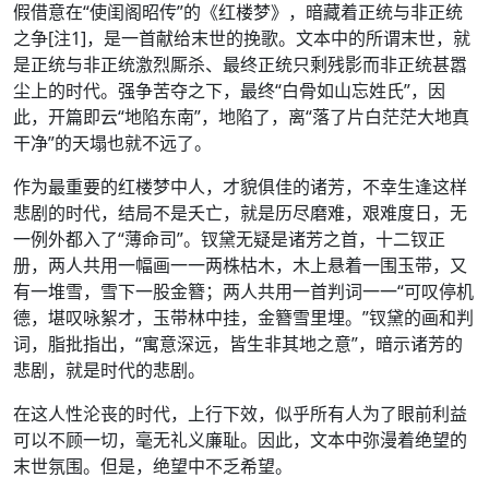
假借意在“使闺阁昭传”的《红楼梦》，暗藏着正统与非正统
之争[注1]，是一首献给末世的挽歌。文本中的所谓末世，就
是正统与非正统激烈厮杀、最终正统只剩残影而非正统甚嚣
尘上的时代。强争苦夺之下，最终“白骨如山忘姓氏”，因
此，开篇即云“地陷东南”，地陷了，离“落了片白茫茫大地真
干净”的天塌也就不远了。
作为最重要的红楼梦中人，才貌俱佳的诸芳，不幸生逢这样
悲剧的时代，结局不是夭亡，就是历尽磨难，艰难度日，无
一例外都入了“薄命司”。钗黛无疑是诸芳之首，十二钗正
册，两人共用一幅画一一两株枯木，木上悬着一围玉带，又
有一堆雪，雪下一股金簪；两人共用一首判词一一“可叹停机
德，堪叹咏絮才，玉带林中挂，金簪雪里埋。”钗黛的画和判
词，脂批指出，“寓意深远，皆生非其地之意”，暗示诸芳的
悲剧，就是时代的悲剧。
在这人性沦丧的时代，上行下效，似乎所有人为了眼前利益
可以不顾一切，毫无礼义廉耻。因此，文本中弥漫着绝望的
末世氛围。但是，绝望中不乏希望。