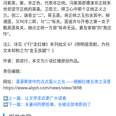
冯紫英，紫，非正色，代表非正统。冯紫英即遭逢非正统末
世却坚守正统的英豪。卫若兰，捍卫心中那个正统正义之
兰。倪二，谐音立“二”。蒋玉菡，将正统之玉包含其中。柳
湘莲，又叫冷二郎，与“二”有关。莲或许与开卷之第一女子
甄英莲有关，暗示正统一方是“有命无运，累及爹娘”的“真应
怜”。
注2、详见《“行”走红楼》系列拙文 67《明明是悲剧，为何
文本却称之为“金玉良姻”？》
作者：郭进行，本文为少读红楼原创作品。
责任编辑：
网址：
漫漫寒夜中的点点萤火之光——细解红楼五侠之深意
https://www.alqsh.com/news/view/3698
⬅️上一篇：
让文学走近更广大读者
➡️下一篇：
夫妻间的那些事，全被这部电影拍了