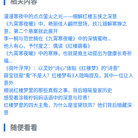
相关内容
漫漫寒夜中的点点萤火之光——细解红楼五侠之深意
《九霄寒夜暖》中，艳丽佳人翩然登场，玖儿错解寒狰之
意，第二个悬案就此展开
李一桐与范世錡在《九霄寒夜暖》中的深情蜜吻…
他人有心，予忖度之：偶读《红楼碧看》
《九霄寒夜暖》中的寒狰，也就是竟主动提出为健康长寿祈
福…
《荷叶浮萍》：以灵妙“诗心”体贴《红楼梦》的“诗意”
薛宝钗是“鬼”不是人？红楼梦有3人隐晦提及，其中一位让人
意外
细说红楼梦里的那些真假之事，背后暗喻皇家历史
感受着涂筱柠妈妈话语中的深意与珍贵！
红楼梦里的四大主角，为什么是宝黛钗凤？他们背后暗藏深
意
随便看看