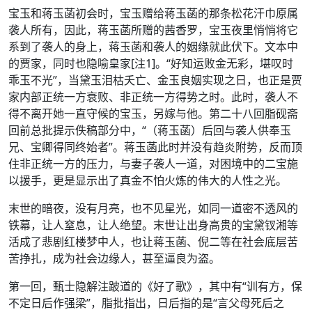
宝玉和蒋玉菡初会时，宝玉赠给蒋玉菡的那条松花汗巾原属
袭人所有，因此，蒋玉菡所赠的茜香罗，宝玉夜里悄悄将它
系到了袭人的身上，蒋玉菡和袭人的姻缘就此伏下。文本中
的贾家，同时也隐喻皇家[注1]。“好知运败金无彩，堪叹时
乖玉不光”，当黛玉泪枯夭亡、金玉良姻实现之日，也正是贾
家内部正统一方衰败、非正统一方得势之时。此时，袭人不
得不离开她一直守候的宝玉，另嫁与他。第二十八回脂砚斋
回前总批提示佚稿部分中，“（蒋玉菡）后回与袭人供奉玉
兄、宝卿得同终始者”。蒋玉菡此时并没有趋炎附势，反而顶
住非正统一方的压力，与妻子袭人一道，对困境中的二宝施
以援手，更是显示出了真金不怕火炼的伟大的人性之光。
末世的暗夜，没有月亮，也不见星光，如同一道密不透风的
铁幕，让人窒息，让人绝望。末世让出身高贵的宝黛钗湘等
活成了悲剧红楼梦中人，也让蒋玉菡、倪二等在社会底层苦
苦挣扎，成为社会边缘人，甚至逼良为盗。
第一回，甄士隐解注跛道的《好了歌》，其中有“训有方，保
不定日后作强梁”，脂批指出，日后指的是“言父母死后之