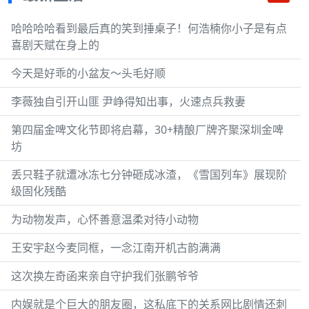
哈哈哈哈看到最后真的笑到捶桌子！何浩楠你小子是有点
喜剧天赋在身上的
今天是好乖的小盆友～头毛好顺
李薇独自引开山匪 尹峥得知出事，火速点兵救妻
第四届金啤文化节即将启幕，30+精酿厂牌齐聚深圳金啤
坊
丢只鞋子就遭冰冻七分钟砸成冰渣，《雪国列车》展现阶
级固化残酷
为动物发声，心怀善意温柔对待小动物
王安宇赵今麦同框，一念江南开机古韵满满
这次换左奇函来亲自守护我们张鹏爷爷
内娱就是个巨大的朋友圈，这私底下的关系网比剧情还刺