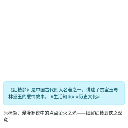
《红楼梦》是中国古代四大名著之一，讲述了贾宝玉与
林黛玉的爱情故事。 #生活知识# #历史文化#
原标题：漫漫寒夜中的点点萤火之光——细解红楼五侠之深
意