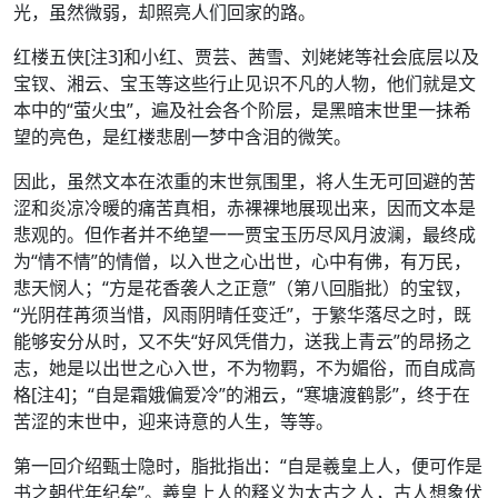
光，虽然微弱，却照亮人们回家的路。
红楼五侠[注3]和小红、贾芸、茜雪、刘姥姥等社会底层以及
宝钗、湘云、宝玉等这些行止见识不凡的人物，他们就是文
本中的“萤火虫”，遍及社会各个阶层，是黑暗末世里一抺希
望的亮色，是红楼悲剧一梦中含泪的微笑。
因此，虽然文本在浓重的末世氛围里，将人生无可回避的苦
涩和炎凉冷暖的痛苦真相，赤裸裸地展现出来，因而文本是
悲观的。但作者并不绝望一一贾宝玉历尽风月波澜，最终成
为“情不情”的情僧，以入世之心出世，心中有佛，有万民，
悲天悯人；“方是花香袭人之正意”（第八回脂批）的宝钗，
“光阴荏苒须当惜，风雨阴晴任变迁”，于繁华落尽之时，既
能够安分从时，又不失“好风凭借力，送我上青云”的昂扬之
志，她是以出世之心入世，不为物羁，不为媚俗，而自成高
格[注4]；“自是霜娥偏爱冷”的湘云，“寒塘渡鹤影”，终于在
苦涩的末世中，迎来诗意的人生，等等。
第一回介绍甄士隐时，脂批指出：“自是羲皇上人，便可作是
书之朝代年纪矣”。羲皇上人的释义为太古之人，古人想象伏