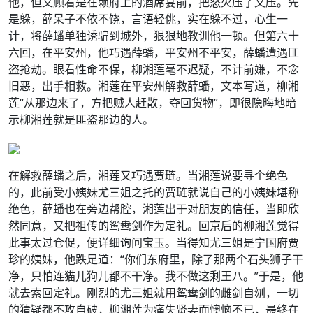
他，但又顾着是在赖府上的酒席宴前，把怒火压了又压。先
是躲，薛呆子不依不饶，言语轻佻，实在躲不过，心生一
计，将薛蟠单独诱骗到城外，狠狠地教训他一顿。但第六十
六回，在平安州，他巧遇薛蟠，平安州不平安，薛蟠遭遇匪
盗抢劫。眼看性命不保，柳湘莲毫不迟疑，不计前嫌，不念
旧恶，出手相救。湘莲在平安州解救薛蟠，文本写道，柳湘
莲“从那边来了，方把贼人赶散，夺回货物”，即很隐晦地暗
示柳湘莲就是匪盗那边的人。
在解救薛蟠之后，湘莲又巧遇贾琏。当湘莲说要寻个绝色
的，此前受小姨妹尤三姐之托的贾琏就说自己的小姨妹堪称
绝色，薛蟠也在旁边帮腔，湘莲出于对朋友的信任，当即欣
然同意，又把祖传的鸳鸯剑作为定礼。回京后的柳湘莲觉得
此事太过仓促，便详细询问宝玉。当得知尤三姐是宁国府贾
珍的姨妹，他跌足道：“你们东府里，除了那两个石头狮子干
净，只怕连猫儿狗儿都不干净。我不做这剩王八。”于是，他
就去索回定礼。刚烈的尤三姐就用鸳鸯剑的雌剑自刎，一切
的猜疑都不攻自破，柳湘莲为痛失贤妻而懊恼不已，最终在