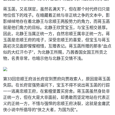
蒋玉菡，又名琪官，虽然名满天下，但在那个时代终归只是
地位低下的戏子。在暗藏着正统与非正统之争的文本中，影
影绰绰地存在着北静王与忠顺王两股势力的角力，而蒋玉菡
就是他们角力的目标。北静王欣赏宝玉，与宝玉相交甚厚。
因此，北静王当属正统一方，自然忠顺王属非正统一方。蒋
玉菡是忠顺王府的戏子，深受忠顺王的喜爱，但宝玉与蒋玉
菡初次见面即惺惺相惜，互赠表记。蒋玉菡所赠的那条“血点
似的大红汗巾子”，为北静王所赐，乃茜香国女国王所贡之
物，名贵非常，也暗示他与北静王交情不浅。
第33回忠顺王府派长府官到贾府向贾政索人，原因是蒋玉菡
失踪。在长府官强势逼问下，宝玉不得不说出蒋玉菡的行踪
一一逃离忠顺王府，在紫檀堡置买房舍。蒋玉菡虽然身处非
正统一方，但在大是大非面前，却勇敢而坚定地站在代表正
义的正统一方，不惜与强悍的忠顺王府决裂，这就是金庸武
侠小说中所倡导的“侠之大者，为国为民”。