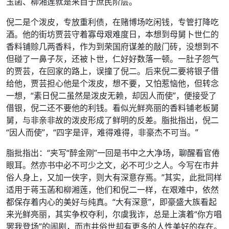
玉菡、柳湘莲就是来自于庶民阶层。
倪二是个泼皮，专放重利债，在赌博场吃闲钱，专管打降吃
酒。他的街坊贾芸守着寡母艰难度日，本想到母舅卜世仁的
香料铺赊几两香料，作为到荣国府谋差的敲门砖，没想到不
但碰了一鼻子灰，还被卜世，仁好好数落一顿。一肚子怨气
的贾芸，在回家的路上，误撞了倪二。后来倪二要将银子借
给他，贾芸担心他是个泼皮，想不要，又怕惹恼他，但转念
一想，“素日倪二虽然是泼皮无赖，却因人而使”，便接受了
借银，倪二还不要他的利钱。看似光鲜亮丽的香料铺老板舅
舅，与非亲非故的泼皮形成了鲜明的反差。脂批指出，倪二
“因人而使”，“四字是评，难得难得，非豪杰不可当。”
脂批指出：“夹写“醉金刚”一回是书中之大净场，聊醒看官倦
眼耳。然亦书中必不可少之文，必不可少之人。今写在市井
俗人身上，又加一侠字，则大有深意存焉。”其实，此批同样
适用于蒋玉菡和柳湘莲，他们和倪二一样，在艰难中，依然
都保存着内心的美好与纯真。“大有深意”，即豪盛大族看起
来光鲜亮丽，其实争权夺利，尔虞我诈，总是上演着“你方唱
罢我登场”的闹剧，而市井俗世却有更多的人性美好的存在。