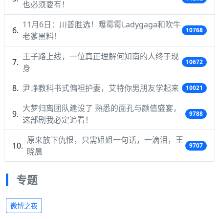
也必须要有！
11月6日：川普胜选！曝霉霉Ladygaga和吹牛
10768
老爹黑料！
王子路上线，一位真正理解何知南的人终于现
10672
身
尹峥教科书式偏袒护妻，艾特你男朋友学起来
10021
大梦归离团队建设了 熟悉的面孔与颜值盛宴，
9788
这部剧我必定追看！
原来放下仇恨，只需姐姐一句话，一滴泪，王
9707
晓晨
专题
微博之夜