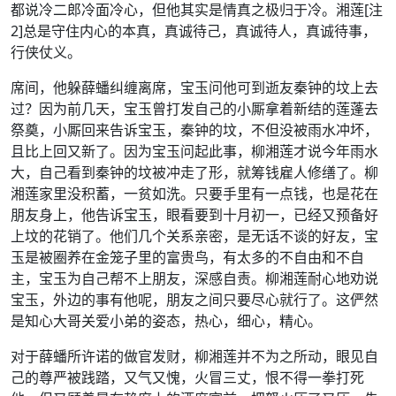
都说冷二郎冷面冷心，但他其实是情真之极归于冷。湘莲[注
2]总是守住内心的本真，真诚待己，真诚待人，真诚待事，
行侠仗义。
席间，他躲薛蟠纠缠离席，宝玉问他可到逝友秦钟的坟上去
过？因为前几天，宝玉曾打发自己的小厮拿着新结的莲蓬去
祭奠，小厮回来告诉宝玉，秦钟的坟，不但没被雨水冲坏，
且比上回又新了。因为宝玉问起此事，柳湘莲才说今年雨水
大，自己看到秦钟的坟被冲走了形，就筹钱雇人修缮了。柳
湘莲家里没积蓄，一贫如洗。只要手里有一点钱，也是花在
朋友身上，他告诉宝玉，眼看要到十月初一，已经又预备好
上坟的花销了。他们几个关系亲密，是无话不谈的好友，宝
玉是被圈养在金笼子里的富贵鸟，有太多的不自由和不自
主，宝玉为自己帮不上朋友，深感自责。柳湘莲耐心地劝说
宝玉，外边的事有他呢，朋友之间只要尽心就行了。这俨然
是知心大哥关爱小弟的姿态，热心，细心，精心。
对于薛蟠所许诺的做官发财，柳湘莲并不为之所动，眼见自
己的尊严被践踏，又气又愧，火冒三丈，恨不得一拳打死