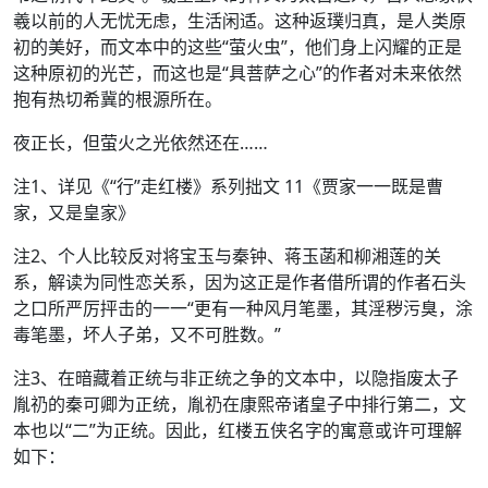
羲以前的人无忧无虑，生活闲适。这种返璞归真，是人类原
初的美好，而文本中的这些“萤火虫”，他们身上闪耀的正是
这种原初的光芒，而这也是“具菩萨之心”的作者对未来依然
抱有热切希冀的根源所在。
夜正长，但萤火之光依然还在……
注1、详见《“行”走红楼》系列拙文 11《贾家一一既是曹
家，又是皇家》
注2、个人比较反对将宝玉与秦钟、蒋玉菡和柳湘莲的关
系，解读为同性恋关系，因为这正是作者借所谓的作者石头
之口所严厉抨击的一一“更有一种风月笔墨，其淫秽污臭，涂
毒笔墨，坏人子弟，又不可胜数。”
注3、在暗藏着正统与非正统之争的文本中，以隐指废太子
胤礽的秦可卿为正统，胤礽在康熙帝诸皇子中排行第二，文
本也以“二”为正统。因此，红楼五侠名字的寓意或许可理解
如下：