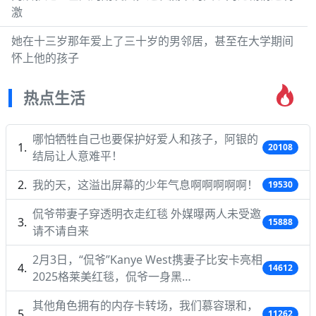
激
她在十三岁那年爱上了三十岁的男邻居，甚至在大学期间
怀上他的孩子
热点生活
哪怕牺牲自己也要保护好爱人和孩子，阿银的
20108
结局让人意难平！
我的天，这溢出屏幕的少年气息啊啊啊啊啊！
19530
侃爷带妻子穿透明衣走红毯 外媒曝两人未受邀
15888
请不请自来
2月3日，“侃爷”Kanye West携妻子比安卡亮相
14612
2025格莱美红毯，侃爷一身黑…
其他角色拥有的内存卡转场，我们慕容璟和，
11262