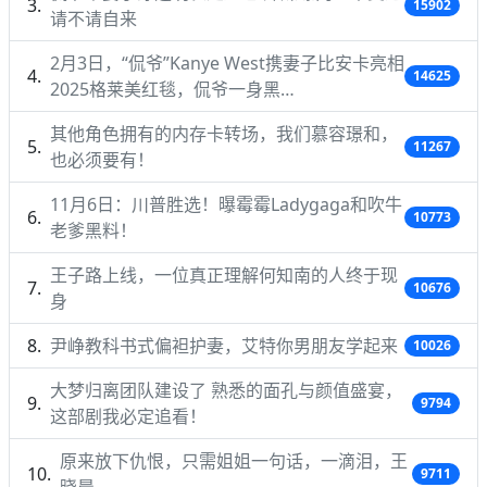
15902
请不请自来
2月3日，“侃爷”Kanye West携妻子比安卡亮相
14625
2025格莱美红毯，侃爷一身黑…
其他角色拥有的内存卡转场，我们慕容璟和，
11267
也必须要有！
11月6日：川普胜选！曝霉霉Ladygaga和吹牛
10773
老爹黑料！
王子路上线，一位真正理解何知南的人终于现
10676
身
尹峥教科书式偏袒护妻，艾特你男朋友学起来
10026
大梦归离团队建设了 熟悉的面孔与颜值盛宴，
9794
这部剧我必定追看！
原来放下仇恨，只需姐姐一句话，一滴泪，王
9711