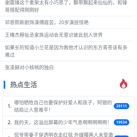
谢霆锋这个麦架太有小巧思了，飘带飘起来仙仙的，和锋
哥搭配得刚刚好
邓恩熙新剧饰演傅庭芸，20岁演技惊艳
王橹杰穆祉丞家族运动会无意识彼此划入世界
如果长珩知道小兰花是因为救他才认识的东方青苍该有多
难过
张凌赫对小核桃的独白
热点生活
哪怕牺牲自己也要保护好爱人和孩子，阿银的
20111
结局让人意难平！
我的天，这溢出屏幕的少年气息啊啊啊啊啊！
19534
侃爷带妻子穿透明衣走红毯 外媒曝两人未受邀