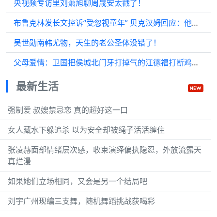
央视频专访里刘萧旭聊周晟安太戳了！
布鲁克林发长文控诉“受忽视童年” 贝克汉姆回应：他有权犯错
吴世勋南韩尤物，天生的老公圣体没错了！
父母爱情：卫国把侯城北门牙打掉气的江德福打断鸡毛掸子
最新生活
强制爱 叔嫂禁忌恋 真的超好这一口
女人藏水下躲追杀 以为安全却被绳子活活缠住
张凌赫面部情绪层次感，收束演绎偏执隐忍，外放流露天
真烂漫
如果她们立场相同，又会是另一个结局吧
刘宇广州现编三支舞，随机舞蹈挑战获喝彩