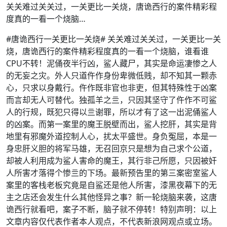
关关难过关关过，一关更比一关烧，唐诡西行的案件精彩程
度真的一看一个烧脑…
#唐诡西行一关更比一关烧# 关关难过关关过，一关更比一关
烧，唐诡西行的案件精彩程度真的一看一个烧脑，谁看谁
CPU不转！泥俑夜半行凶，鲨人藏尸，其实是命运凄惨之人
的无妄之灾。外人只道仵作身份卑微低贱，却不知其一颗赤
心，只求以身戴行。仵作既非官也非吏，但其特殊性于凶案
而言却无人可替代。独孤羊之亖，只因其坚守了仵作不可鲨
人的行规，既犯只得以亖谢罪，所以才有了这一出泥俑鲨人
的凶案。而第一案里的魔王脱壁而出，鲨人挖肝，其实是背
地里有邪魔外道控制人心，扰太平盛世。身负冤屈，本是一
身忠肝义胆的将军马雄，无召回京只是想为自己求个公道，
却被人利用成为鲨人害命的魔王，其行非己所愿，只因被奸
人所害才落得个惨亖的下场。最新预告里的第三案密室鲨人
案里的客栈老板究竟是自鲨还是他人所害，漆黑夜幕下的无
主之店还会发生什么其他怪异之事？新一轮烧脑来袭，这唐
诡西行就看吧，案子不断，脑子就不停转！特别声明：以上
文章内容仅代表作者本人观点，不代表新浪网观点或立场。