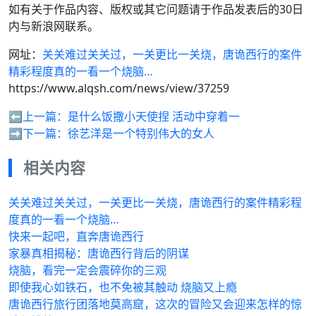
如有关于作品内容、版权或其它问题请于作品发表后的30日
内与新浪网联系。
网址：
关关难过关关过，一关更比一关烧，唐诡西行的案件
精彩程度真的一看一个烧脑…
https://www.alqsh.com/news/view/37259
⬅️上一篇：
是什么饭撒小天使捏 活动中穿着一
➡️下一篇：
徐艺洋是一个特别伟大的女人
相关内容
关关难过关关过，一关更比一关烧，唐诡西行的案件精彩程
度真的一看一个烧脑…
快来一起吧，直奔唐诡西行
家暴真相揭秘：唐诡西行背后的阴谋
烧脑，看完一定会震碎你的三观
即使我心如铁石，也不免被其触动 烧脑又上瘾
唐诡西行旅行团落地莫高窟，这次的冒险又会迎来怎样的惊