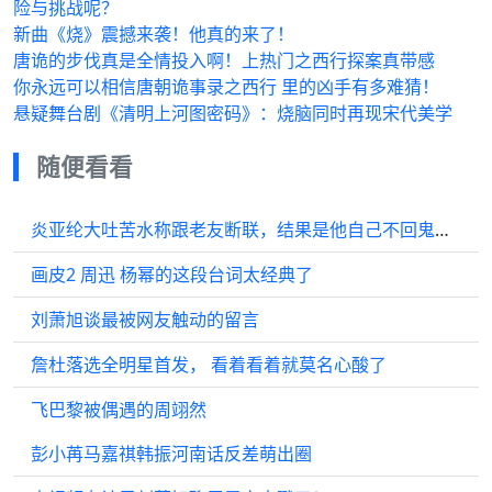
险与挑战呢？
新曲《烧》震撼来袭！他真的来了！
唐诡的步伐真是全情投入啊！上热门之西行探案真带感
你永远可以相信唐朝诡事录之西行 里的凶手有多难猜！
悬疑舞台剧《清明上河图密码》：烧脑同时再现宋代美学
随便看看
炎亚纶大吐苦水称跟老友断联，结果是他自己不回鬼鬼消息！
画皮2 周迅 杨幂的这段台词太经典了
刘萧旭谈最被网友触动的留言
詹杜落选全明星首发， 看着看着就莫名心酸了
飞巴黎被偶遇的周翊然
彭小苒马嘉祺韩振河南话反差萌出圈