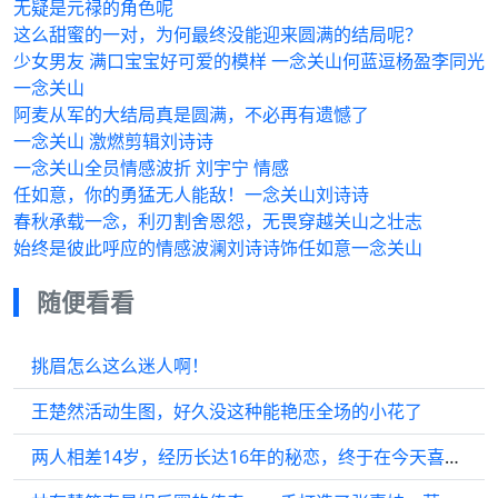
无疑是元禄的角色呢
这么甜蜜的一对，为何最终没能迎来圆满的结局呢？
少女男友 满口宝宝好可爱的模样 一念关山何蓝逗杨盈李同光
一念关山
阿麦从军的大结局真是圆满，不必再有遗憾了
一念关山 激燃剪辑刘诗诗
一念关山全员情感波折 刘宇宁 情感
任如意，你的勇猛无人能敌！一念关山刘诗诗
春秋承载一念，利刃割舍恩怨，无畏穿越关山之壮志
始终是彼此呼应的情感波澜刘诗诗饰任如意一念关山
随便看看
挑眉怎么这么迷人啊！
王楚然活动生图，好久没这种能艳压全场的小花了
两人相差14岁，经历长达16年的秘恋，终于在今天喜结连理…