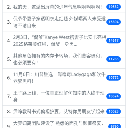
我的天，这溢出屏幕的少年气息啊啊啊啊啊！
19532
侃爷带妻子穿透明衣走红毯 外媒曝两人未受邀
15894
请不请自来
2月3日，“侃爷”Kanye West携妻子比安卡亮相
14617
2025格莱美红毯，侃爷一身黑…
其他角色拥有的内存卡转场，我们慕容璟和，
11265
也必须要有！
11月6日：川普胜选！曝霉霉Ladygaga和吹牛
10772
老爹黑料！
王子路上线，一位真正理解何知南的人终于现
10674
身
尹峥教科书式偏袒护妻，艾特你男朋友学起来
10023
大梦归离团队建设了 熟悉的面孔与颜值盛宴，
9790