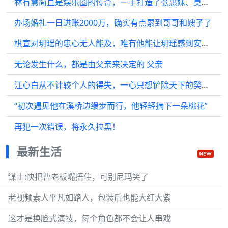
林有慧简直是娱乐圈的传奇，一手打造了张惠妹、莫文蔚等巨星…
办场婚礼一日进账2000万，确实有点累到哥哥和嫂子了
棋宣对玥瑶的忠心无人能及，唯有他能让玥瑶感到安心，为了保护玥瑶…
无论发生什么，都是由父亲来决定的 父亲
江心白从不计较个人的得失，一心只想铲除天下的癸草，这既是他的使命…
“初次遇见他在溪桥边缓步而行，他轻轻摘下一朵桃花”
再犯一次错误，将永久拉黑！
最新生活
谋士:快把曹老板嘴捂住，可别尼玛笑了
老视频素人平凡如路人，包装后也能大红大紫
这才是换脸式演技，每个角色都不会让人串戏