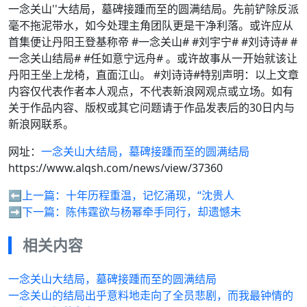
一念关山''大结局，墓碑接踵而至的圆满结局。先前铲除反派
毫不拖泥带水，如今处理主角团队更是干净利落。或许应从
首集便让丹阳王登基称帝 #一念关山# #刘宇宁# #刘诗诗# #
一念关山结局# #任如意宁远舟# 。或许故事从一开始就该让
丹阳王坐上龙椅，直面江山。 #刘诗诗#特别声明：以上文章
内容仅代表作者本人观点，不代表新浪网观点或立场。如有
关于作品内容、版权或其它问题请于作品发表后的30日内与
新浪网联系。
网址：
一念关山大结局，墓碑接踵而至的圆满结局
https://www.alqsh.com/news/view/37360
⬅️上一篇：
十年历程重温，记忆涌现，“沈贵人
➡️下一篇：
陈伟霆欲与杨幂牵手同行，却遗憾未
相关内容
一念关山大结局，墓碑接踵而至的圆满结局
一念关山的结局出乎意料地走向了全员悲剧，而我最钟情的