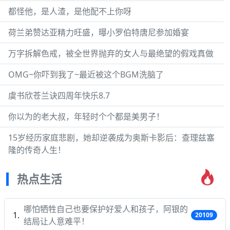
都怪他，是人渣，是他配不上你呀
荷兰弟赞达亚精力旺盛，曝小罗伯特唐尼参加婚宴
万字拆解色戒，被全世界抛弃的女人与最绝望的假戏真做
OMG~你吓到我了~最近被这个BGM洗脑了
虞书欣苍兰诀四周年快乐8.7
你以为的老大叔，年轻时个个都是美男子！
15岁经历家庭悲剧，她却逆袭成为奥斯卡影后：查理兹塞
隆的传奇人生！
热点生活
哪怕牺牲自己也要保护好爱人和孩子，阿银的
20109
结局让人意难平！