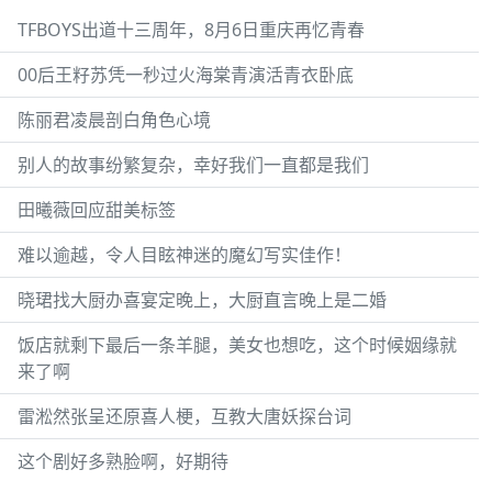
TFBOYS出道十三周年，8月6日重庆再忆青春
00后王籽苏凭一秒过火海棠青演活青衣卧底
陈丽君凌晨剖白角色心境
别人的故事纷繁复杂，幸好我们一直都是我们
田曦薇回应甜美标签
难以逾越，令人目眩神迷的魔幻写实佳作！
晓珺找大厨办喜宴定晚上，大厨直言晚上是二婚
饭店就剩下最后一条羊腿，美女也想吃，这个时候姻缘就
来了啊
雷淞然张呈还原喜人梗，互教大唐妖探台词
这个剧好多熟脸啊，好期待