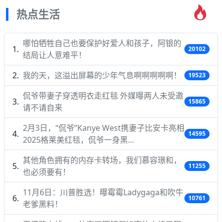
热点生活
哪怕牺牲自己也要保护好爱人和孩子，阿银的
20102
结局让人意难平！
我的天，这溢出屏幕的少年气息啊啊啊啊啊！
19523
侃爷带妻子穿透明衣走红毯 外媒曝两人未受邀
15865
请不请自来
2月3日，“侃爷”Kanye West携妻子比安卡亮相
14595
2025格莱美红毯，侃爷一身黑…
其他角色拥有的内存卡转场，我们慕容璟和，
11255
也必须要有！
11月6日：川普胜选！曝霉霉Ladygaga和吹牛
10761
老爹黑料！