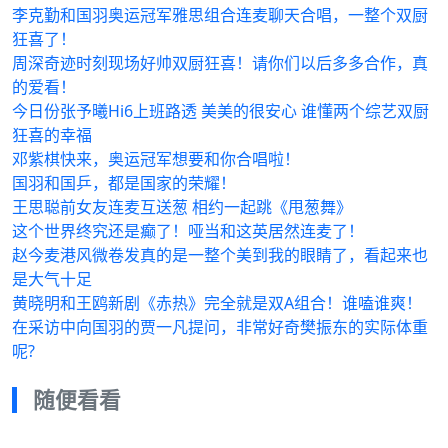
李克勤和国羽奥运冠军雅思组合连麦聊天合唱，一整个双厨
狂喜了！
周深奇迹时刻现场好帅双厨狂喜！请你们以后多多合作，真
的爱看！
今日份张予曦Hi6上班路透 美美的很安心 谁懂两个综艺双厨
狂喜的幸福
邓紫棋快来，奥运冠军想要和你合唱啦！
国羽和国乒，都是国家的荣耀！
王思聪前女友连麦互送葱 相约一起跳《甩葱舞》
这个世界终究还是癫了！哑当和这英居然连麦了！
赵今麦港风微卷发真的是一整个美到我的眼睛了，看起来也
是大气十足
黄晓明和王鸥新剧《赤热》完全就是双A组合！谁嗑谁爽！
在采访中向国羽的贾一凡提问，非常好奇樊振东的实际体重
呢?
随便看看