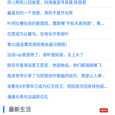
凤儿啊凤儿回故里，四海遨游寻其凰 陈丽君
最喜欢的一个场景，真的不是开玩笑
叶珂吐槽伍佰的歌猥琐，遭群嘲“不知天高地厚”，黄晓明回应了
在愿成为比翼鸟，在地化作朱丽叶
第32届金鹰奖颁奖晚会盛况揭晓！
这段rap真是绝了，谁听谁知道，太上头了
尉迟华直球追爱王昆吾，他逃她追，他们都插翅难飞
高进老师分享了为阳哥创作歌曲的经历，真是让人捧腹！
金繁在8岁那年已成为红玉侍卫，但因宫鸿羽安排他成为宫子羽的贴身侍卫…
潘展乐两句话逼疯切孔
最新生活