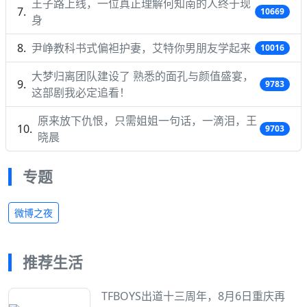
王子路上线，一位真正理解何知南的人终于现
10669
身
尹峥教科书式偏袒护妻，艾特你男朋友学起来
10016
大梦归离团队建设了 熟悉的面孔与颜值盛宴，
9783
这部剧我必定追看！
原来放下仇恨，只需姐姐一句话，一滴泪，王
9703
晓晨
专题
微博之夜
推荐生活
TFBOYS出道十三周年，8月6日重庆再