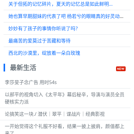
关于但拓的记忆碎片，夏天的记忆总是如此鲜明…
她也算早期甜妹的代表了吧 杨若兮的眼睛真的好灵动，小时候很喜欢她…
妙妙有了孩子的事情你听说了吗？
最痛苦的爱莫过于苦藏和等待
西北的沙漠里，绽放着一朵白玫瑰
最新生活
李莎旻子念广告 用时54s
以郝平的视角切入《太平年》幕后秘辛，导演与演员全员
硬核实力派
论搞笑这一块./ 潜伏｜翠平｜谍战片｜经典影视
一开始觉得这个礼服不好看，结果一披上披肩，颜值都上
来了