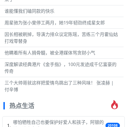
谁能懂我们磕同款的快乐
周星驰为张小斐停工两月，她19年韧劲终成星女郎
因长相被刷掉，导演力排众议定陈瑶，苦练三个月霍仙姑
打戏零替身
他瞒着所有人捐骨髓，被全港媒体骂贪财小气
深度解读经典港片《金手指》，100元发迹成千亿富豪的
传奇
三个大帅哥就这样把爱情鸟跳出了三种风味！ 张凌赫 |
付辛博
热点生活
哪怕牺牲自己也要保护好爱人和孩子，阿银的
20108