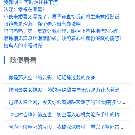
我都明白 可眼泪还往下流
法媒：幸福在哪里？
小伙未婚妻太漂亮了，男子竟直接提前将生米煮成熟饭
眼镜老是滑落，你个老六很有办法啊
呜呜呜呜，第一集就让我心碎，眼泪止不住地流? 心碎
泪珠悄无声息地滑落脸颊，映照着心中那份深藏的情感?
拍鸟人的幸福时光
随便看看
你是那天空中的云彩，轻轻掠过我的身旁
韩国最美女神IU，她的清纯甜美与无穷魅力让人着迷
迅速火遍全网，今天你跟着刘畊宏跳了吗?全网有多少刘畊宏女?燃脂爆汗 ?
《七时吉祥》第五世：初空落入心机女沧海手中的精彩片段…
因为一段精彩的片段，我被深深吸引，看完了整部古装剧