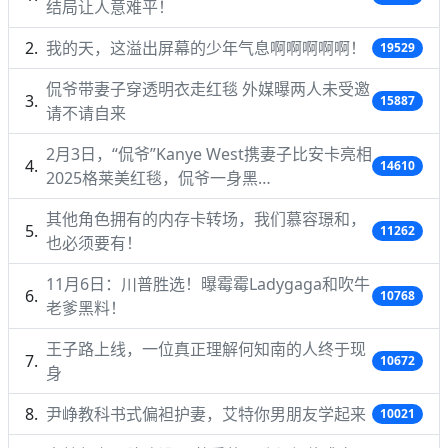
结局让人意难平！
我的天，这溢出屏幕的少年气息啊啊啊啊啊！
19529
侃爷带妻子穿透明衣走红毯 外媒曝两人未受邀
15887
请不请自来
2月3日，“侃爷”Kanye West携妻子比安卡亮相
14610
2025格莱美红毯，侃爷一身黑…
其他角色拥有的内存卡转场，我们慕容璟和，
11262
也必须要有！
11月6日：川普胜选！曝霉霉Ladygaga和吹牛
10768
老爹黑料！
王子路上线，一位真正理解何知南的人终于现
10672
身
尹峥教科书式偏袒护妻，艾特你男朋友学起来
10021