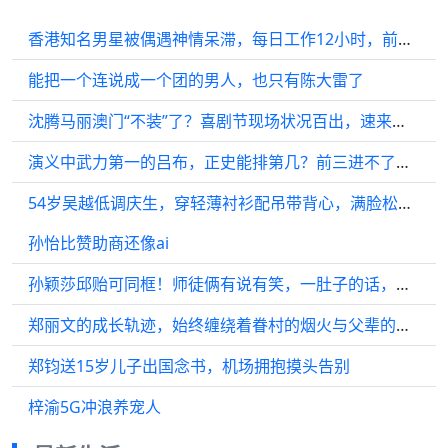
香港知名男星被偶遇神情呆滞，每日工作12小时，前妻曾爆料患癌
能把一个连说成一个团的男人，也只有陈大雷了
沈腾马丽澳门“不装”了？喜剧节现场状况百出，速来围观！
演义中武力第一的吕布，正史能排第几？前三进不了，前五有可能
54岁吴越低调庆生，穿轻薄衬衫配吊带背心，满脸松弛好有少年气
孙怡比赞助商还像ai
孙颖莎邱贻可同框！师徒俩有说有笑，一肚子的话，画面好温馨
郑丽文的成长轨迹，始终缠绕着眷村的烟火与父辈的家国情怀
郑钧送15岁儿子出国念书，机场拥抱摸头告别
梓渝5G冲浪养宠人