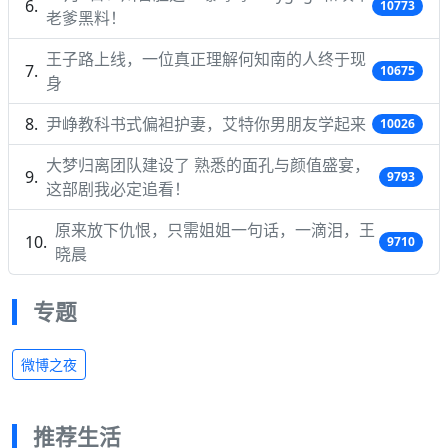
10773
老爹黑料！
王子路上线，一位真正理解何知南的人终于现
10675
身
尹峥教科书式偏袒护妻，艾特你男朋友学起来
10026
大梦归离团队建设了 熟悉的面孔与颜值盛宴，
9793
这部剧我必定追看！
原来放下仇恨，只需姐姐一句话，一滴泪，王
9710
晓晨
专题
微博之夜
推荐生活