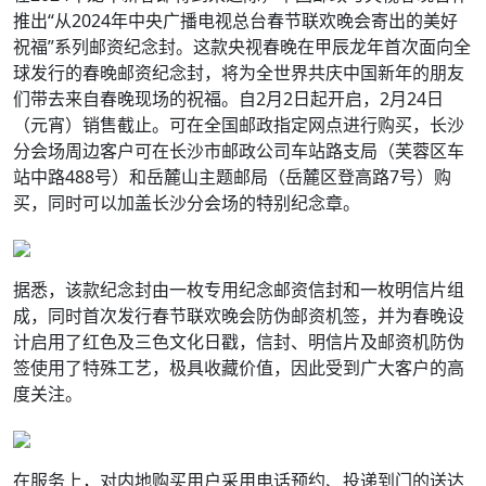
推出“从2024年中央广播电视总台春节联欢晚会寄出的美好
祝福”系列邮资纪念封。这款央视春晚在甲辰龙年首次面向全
球发行的春晚邮资纪念封，将为全世界共庆中国新年的朋友
们带去来自春晚现场的祝福。自2月2日起开启，2月24日
（元宵）销售截止。可在全国邮政指定网点进行购买，长沙
分会场周边客户可在长沙市邮政公司车站路支局（芙蓉区车
站中路488号）和岳麓山主题邮局（岳麓区登高路7号）购
买，同时可以加盖长沙分会场的特别纪念章。
据悉，该款纪念封由一枚专用纪念邮资信封和一枚明信片组
成，同时首次发行春节联欢晚会防伪邮资机签，并为春晚设
计启用了红色及三色文化日戳，信封、明信片及邮资机防伪
签使用了特殊工艺，极具收藏价值，因此受到广大客户的高
度关注。
在服务上，对内地购买用户采用电话预约、投递到门的送达