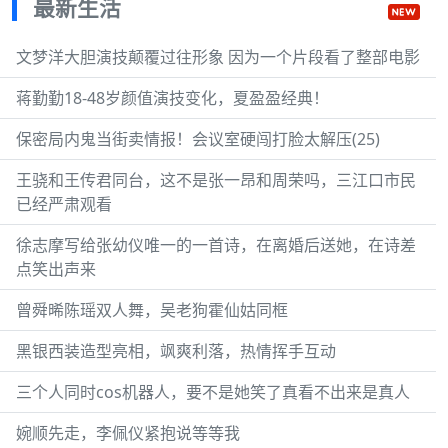
最新生活
文梦洋大胆演技颠覆过往形象 因为一个片段看了整部电影
蒋勤勤18-48岁颜值演技变化，夏盈盈经典！
保密局内鬼当街卖情报！会议室硬闯打脸太解压(25)
王骁和王传君同台，这不是张一昂和周荣吗，三江口市民
已经严肃观看
徐志摩写给张幼仪唯一的一首诗，在离婚后送她，在诗差
点笑出声来
曾舜晞陈瑶双人舞，吴老狗霍仙姑同框
黑银西装造型亮相，飒爽利落，热情挥手互动
三个人同时cos机器人，要不是她笑了真看不出来是真人
婉顺先走，李佩仪紧抱说等等我