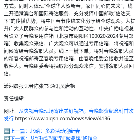
方式。同时为体现“全球华人贺新春，家国同心向未来”，线
上开通港澳台和国际寄达服务，充分发挥中国邮政“信达天
下”的传播优势，将中国春节传统文化分享给全球观众。为提
升广大人民群众的参与性和活动的互动性，中央广播电视总
台设立了春晚专用信箱（北京市朝阳区100020-2024专用邮
箱）收集观众来信，广大观众可以通过专用信箱，将祝福和
问候寄给春晚演职人员。线上一键下单，将对春晚演职人员
的新春祝福邮寄至春晚专用信箱，由春晚组委会接收并送至
收件人。春晚组委会将抽取部分观众来信，安排演职人员回
信。
潇湘晨报记者陈张书 通讯员唐艳
责任编辑：
网址：
从央视春晚现场寄出美好祝福，春晚邮资纪念封首次
发行
https://www.alqsh.com/news/view/4136
⬅️上一篇：
北碚：多彩活动迎新春
➡️下一篇：
从“低端毛笔”到“做品牌”畅销全