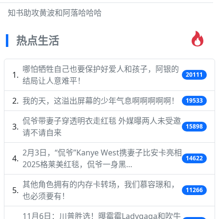
知书助攻黄波和阿落哈哈哈
热点生活
哪怕牺牲自己也要保护好爱人和孩子，阿银的
20111
结局让人意难平！
我的天，这溢出屏幕的少年气息啊啊啊啊啊！
19533
侃爷带妻子穿透明衣走红毯 外媒曝两人未受邀
15898
请不请自来
2月3日，“侃爷”Kanye West携妻子比安卡亮相
14622
2025格莱美红毯，侃爷一身黑…
其他角色拥有的内存卡转场，我们慕容璟和，
11266
也必须要有！
11月6日：川普胜选！曝霉霉Ladygaga和吹牛