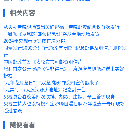
相关内容
从央视春晚现场寄出美好祝福，春晚邮资纪念封首次发行
一键领取→您的“邮资纪念封”将从春晚现场发货
2024年央视春晚完成首次彩排
限量发行5000套！“行通济 冇闭翳 ”纪念邮票及明信片即将发
行
中国邮政首发《太原方言》邮资明信片
恩利首次公开演绎《情非得已》，庾澄庆与伊能静送上美好
祝福…
“龙年龙月龙日”！“双龙腾跃”邮资机宣传戳来了
“龙票”、《大运河源头遗址》纪念封开售
央视总台春晚第四次联排，胡歌、唐嫣、辛芷蕾等现身
央视主持人也没特权？宝晓峰自曝在职23年没去一号厅现场
看过春晚
随便看看