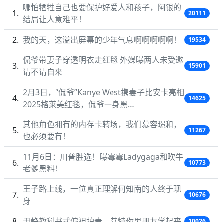
哪怕牺牲自己也要保护好爱人和孩子，阿银的
20111
结局让人意难平！
我的天，这溢出屏幕的少年气息啊啊啊啊啊！
19534
侃爷带妻子穿透明衣走红毯 外媒曝两人未受邀
15901
请不请自来
2月3日，“侃爷”Kanye West携妻子比安卡亮相
14625
2025格莱美红毯，侃爷一身黑…
其他角色拥有的内存卡转场，我们慕容璟和，
11267
也必须要有！
11月6日：川普胜选！曝霉霉Ladygaga和吹牛
10773
老爹黑料！
王子路上线，一位真正理解何知南的人终于现
10676
身
尹峥教科书式偏袒护妻，艾特你男朋友学起来
10026