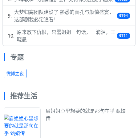
大梦归离团队建设了 熟悉的面孔与颜值盛宴，
9794
这部剧我必定追看！
原来放下仇恨，只需姐姐一句话，一滴泪，王
9711
晓晨
专题
微博之夜
推荐生活
眉姐姐心里想要的就是那句在乎 甄嬛
传