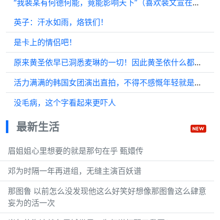
“我裴某有何德何能，竟能影响天下”（喜欢裴文宣在朝堂上的得意模样 ）
英子：汗水如雨，烙铁们！
是卡上的情侣吧！
原来黄圣依早已洞悉麦琳的一切！因此黄圣依什么都明白，只能送上敬意与祝福！
活力满满的韩国女团演出直拍，不得不感慨年轻就是有活力啊
没毛病，这个字看起来更吓人
最新生活
眉姐姐心里想要的就是那句在乎 甄嬛传
邓为时隔一年再进组，无缝主演百妖谱
那图鲁 以前怎么没发现他这么好笑好想像那图鲁这么肆意
妄为的活一次