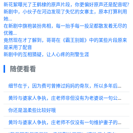
新花絮曝光了王鹤棣的原声片段，你更偏好原声还是配音呢?
新剧中，小伙子在河边发现了失忆的女寨主，原本打算利用
她…
在新剧中旗袍装扮亮相，每一抬手每一投足都散发着无尽的
优雅…
竟然现在才了解到，哥哥在《霸王别姬》中的某些片段原来
是采用了配音
新剧中的互相猜疑，让人心疼的刑警生涯
随便看看
细节在于，因为费可曾捧过妈妈的骨灰，所以多年后依然认为他脏…
黄玲与婆家人争执，庄老师非但没有为老婆说一句公道话，反而还责备黄玲
你还是温柔些比较好哦
黄玲与婆家人争执，庄老师不仅没有一句维护妻子的话，反而还责备黄玲