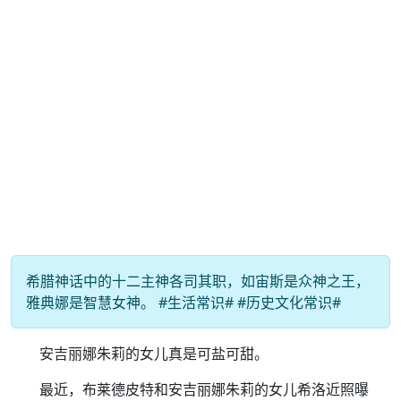
希腊神话中的十二主神各司其职，如宙斯是众神之王，
雅典娜是智慧女神。 #生活常识# #历史文化常识#
安吉丽娜朱莉的女儿真是可盐可甜。
最近，布莱德皮特和安吉丽娜朱莉的女儿希洛近照曝