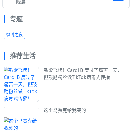
晓晨
专题
微博之夜
推荐生活
新歌飞榜！Cardi B 度过了痛苦一天，
但鼓励粉丝做TikTok病毒式传播！
这个马赛克给我笑的