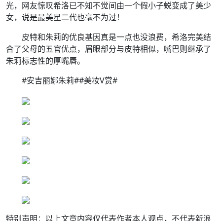
光，网友惊叹希洛已不知不觉间由一个假小子蜕变成了美少
女，说是最美星二代也毫不为过！
皮特和朱莉的优良基因真是一点也没浪费，希洛完美结
合了父母的五官优点，眉眼部分与皮特相似，嘴巴则继承了
朱莉标志性的厚嘴唇。
#安吉丽娜朱莉##美妆V赏#
特别声明：以上文章内容仅代表作者本人观点，不代表新浪