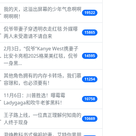
我的天，这溢出屏幕的少年气息啊啊
19522
啊啊啊！
侃爷带妻子穿透明衣走红毯 外媒曝
15865
两人未受邀请不请自来
2月3日，“侃爷”Kanye West携妻子
比安卡亮相2025格莱美红毯，侃爷
14595
一身黑…
其他角色拥有的内存卡转场，我们慕
11254
容璟和，也必须要有！
11月6日：川普胜选！曝霉霉
10758
Ladygaga和吹牛老爹黑料！
王子路上线，一位真正理解何知南的
10669
人终于现身
尹峥教科书式偏袒护妻，艾特你男朋