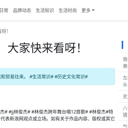
日常
品牌动态
生活知识
生活时尚
更多
看呀！
，大家快来看呀！
我
黄
贸易往来。 #生活常识# #历史文化常识#
左
头
史
八
 #jj林俊杰# #林俊杰跨年舞台唱12首歌# #林俊杰#特
猜
不代表新浪网观点或立场。如有关于作品内容、版权或其它
气