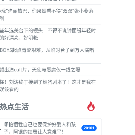
钰珑”迪丽热巴，你果然看不得“双双”张小斐落
啊
些年选美台下的镜头！不得不说钟丽缇年轻时
的好漂亮，好明艳
FBOYS起点青涩艰难，从临时台子到万人演唱
颜出演cult片，天使与恶魔仅一线之隔
懂！刘涛终于接到了姐狗剧本了！这才是我在
娱该看的
热点生活
哪怕牺牲自己也要保护好爱人和孩
20101
子，阿银的结局让人意难平！