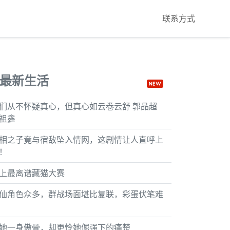
联系方式
最新生活
们从不怀疑真心，但真心如云卷云舒 郭品超
祖鑫
相之子竟与宿敌坠入情网，这剧情让人直呼上
！
上最离谱藏猫大赛
仙角色众多，群战场面堪比复联，彩蛋伏笔难
她一身傲骨，却更怜她倔强下的痛楚