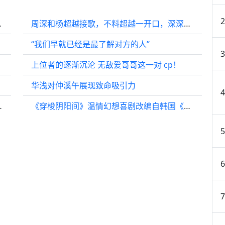
·回应关切）
周深和杨超越接歌，不料超越一开口，深深直接笑出鹅叫
“我们早就已经是最了解对方的人”
上位者的逐渐沉沦 无敌爱哥哥这一对 cp！
华浅对仲溪午展现致命吸引力
了，他们太可爱了！
《穿梭阴阳间》温情幻想喜剧改编自韩国《开心家族》