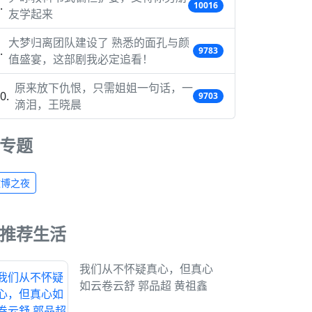
10016
友学起来
大梦归离团队建设了 熟悉的面孔与颜
9783
值盛宴，这部剧我必定追看！
原来放下仇恨，只需姐姐一句话，一
9703
滴泪，王晓晨
专题
微博之夜
推荐生活
我们从不怀疑真心，但真心
如云卷云舒 郭品超 黄祖鑫