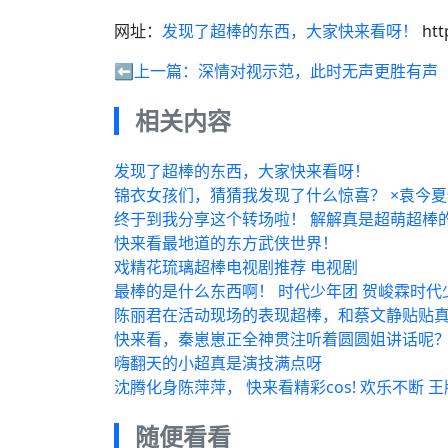
网址：
发现了超棒的东西，大家快来看呀！
htt
⬅️上一篇：
深情对视示范，此时无声更胜有声
相关内容
发现了超棒的东西，大家快来看呀！
锦衣女孩们，猜猜我发现了什么惊喜？ ×袁今
终于到我分享这个转场啦！ 解解真是超萌超棒
快来看最地道的东方武侠世界！
戏精花琉璃超棒电视剧推荐 电视剧
最棒的是什么东西啊！ 时代少年团 贺峻霖时代
陈丽君在活动现场的表现超棒，和蔡文静贴贴
快来看，秦崽崽正全神贯注听着圆圆姐讲话呢
嗨翻天的小超真是演技满点呀
沈腾化身陈萍萍， 快来看精彩cos! 欢乐不断 
随便看看