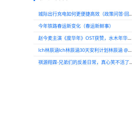
城际出行充电如何更便捷高效（政策问答
今年铁路春运新变化（春运新鲜事）
赵今麦主演《度华年》OST获赞，水木年华献声
lch林辰涵lch林辰涵30天安利计划林辰涵 @林辰涵mm
祺源翔霖-兄弟们的反差日常，真心笑不活