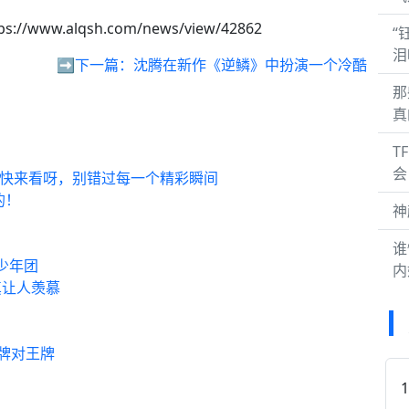
ps://www.alqsh.com/news/view/42862
“
泪
➡️下一篇：
沈腾在新作《逆鳞》中扮演一个冷酷
那
真
T
会
夏快来看呀，别错过每一个精彩瞬间
的！
神
谁
少年团
内
真让人羡慕
？
王牌对王牌