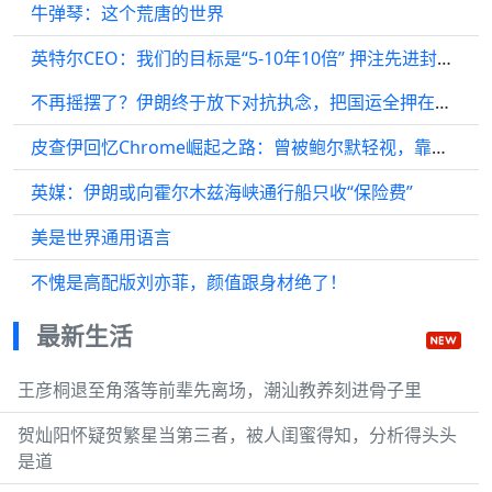
牛弹琴：这个荒唐的世界
英特尔CEO：我们的目标是“5-10年10倍” 押注先进封装、玻璃基板和人工钻石
不再摇摆了？伊朗终于放下对抗执念，把国运全押在中国身上
皮查伊回忆Chrome崛起之路：曾被鲍尔默轻视，靠快速迭代终成霸主
英媒：伊朗或向霍尔木兹海峡通行船只收“保险费”
美是世界通用语言
不愧是高配版刘亦菲，颜值跟身材绝了！
最新生活
王彦桐退至角落等前辈先离场，潮汕教养刻进骨子里
贺灿阳怀疑贺繁星当第三者，被人闺蜜得知，分析得头头
是道