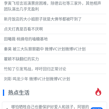
李寅飞坦言巡演票房困难，除德云社等三家外，其他相声
团队演出几乎无盈利
新月饭店的大小姐胆子就是大佛爷都被吓到了
点天灯真是百看不厌啊
田曦薇 桃姨母的嗑糖基地
秦昊 被三大队狠狠戳中 微博VC计划微博VC计划
瞿颖不缺翻红的实力
竹知了引发骂战，呼吁回归正常讨论
刘彰 鸣龙少年 微博VC计划微博VC计划
热点生活
哪怕牺牲自己也要保护好爱人和孩子，阿银的