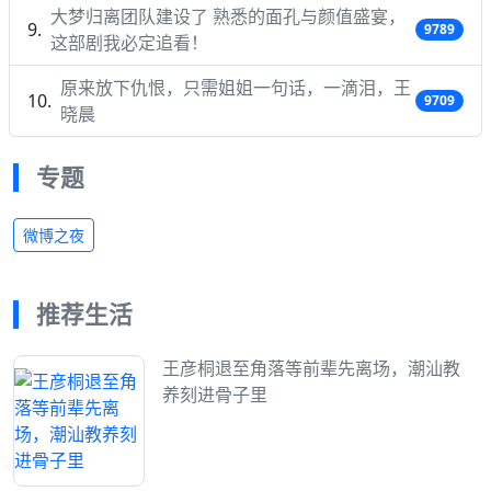
大梦归离团队建设了 熟悉的面孔与颜值盛宴，
9789
这部剧我必定追看！
原来放下仇恨，只需姐姐一句话，一滴泪，王
9709
晓晨
专题
微博之夜
推荐生活
王彦桐退至角落等前辈先离场，潮汕教
养刻进骨子里