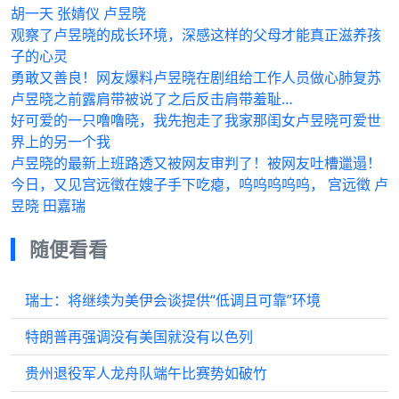
胡一天 张婧仪 卢昱晓
观察了卢昱晓的成长环境，深感这样的父母才能真正滋养孩
子的心灵
勇敢又善良！网友爆料卢昱晓在剧组给工作人员做心肺复苏
卢昱晓之前露肩带被说了之后反击肩带羞耻…
好可爱的一只噜噜晓，我先抱走了我家那闺女卢昱晓可爱世
界上的另一个我
卢昱晓的最新上班路透又被网友审判了！被网友吐槽邋遢！
今日，又见宫远徵在嫂子手下吃瘪，呜呜呜呜呜， 宫远徵 卢
昱晓 田嘉瑞
随便看看
瑞士：将继续为美伊会谈提供“低调且可靠”环境
特朗普再强调没有美国就没有以色列
贵州退役军人龙舟队端午比赛势如破竹