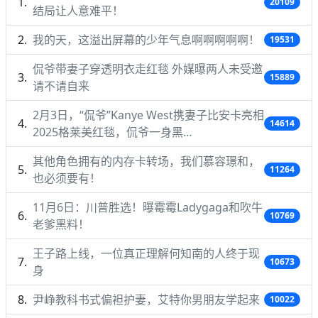
20109
结局让人意难平！
我的天，这溢出屏幕的少年气息啊啊啊啊啊！
19531
侃爷带妻子穿透明衣走红毯 外媒曝两人未受邀
15889
请不请自来
2月3日，“侃爷”Kanye West携妻子比安卡亮相
14614
2025格莱美红毯，侃爷一身黑…
其他角色拥有的内存卡转场，我们慕容璟和，
11264
也必须要有！
11月6日：川普胜选！曝霉霉Ladygaga和吹牛
10769
老爹黑料！
王子路上线，一位真正理解何知南的人终于现
10673
身
尹峥教科书式偏袒护妻，艾特你男朋友学起来
10022