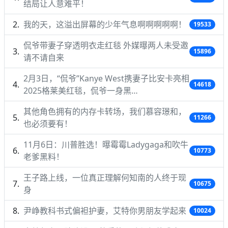
结局让人意难平！
我的天，这溢出屏幕的少年气息啊啊啊啊啊！
19533
侃爷带妻子穿透明衣走红毯 外媒曝两人未受邀
15896
请不请自来
2月3日，“侃爷”Kanye West携妻子比安卡亮相
14618
2025格莱美红毯，侃爷一身黑…
其他角色拥有的内存卡转场，我们慕容璟和，
11266
也必须要有！
11月6日：川普胜选！曝霉霉Ladygaga和吹牛
10773
老爹黑料！
王子路上线，一位真正理解何知南的人终于现
10675
身
尹峥教科书式偏袒护妻，艾特你男朋友学起来
10024