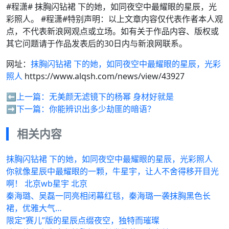
#程潇# 抹胸闪钻裙 下的她，如同夜空中最耀眼的星辰，光
彩照人。 #程潇#特别声明：以上文章内容仅代表作者本人观
点，不代表新浪网观点或立场。如有关于作品内容、版权或
其它问题请于作品发表后的30日内与新浪网联系。
网址：
抹胸闪钻裙 下的她，如同夜空中最耀眼的星辰，光彩
照人
https://www.alqsh.com/news/view/43927
⬅️上一篇：
无美颜无滤镜下的杨幂 身材好就是
➡️下一篇：
你能辨识出多少劫匪的暗语？
相关内容
抹胸闪钻裙 下的她，如同夜空中最耀眼的星辰，光彩照人
你就像星辰中最耀眼的一颗，牛星宇，让人不舍得移开目光
啊！ 北京wb星宇 北京
秦海璐、吴磊一同亮相闭幕红毯，秦海璐一袭抹胸黑色长
裙，优雅大气…
限定“赛儿”版的星辰点缀夜空，独特而璀璨