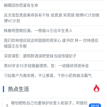
蝴蝶因你而富有生命
这次造型真是美得各有千秋 张真源 宋雨琦 微博VC计划微
博VC计划
韩春明慧眼捡漏，一根烟斗引出半生贵人
我们欣林感应就这样甜甜的很安心 虞书欣 林一 欣林感应
嘘国王在冬眠
深宫谍影：康熙醉酒误把堂妹当成侍寝妃子
男60岁女55岁结婚最理想，答：一结婚就领退休金
刁钻客户为难宋茜，不让撕喜，下秒小奶狗做法霸气
热点生活
哪怕牺牲自己也要保护好爱人和孩子，阿银的
20110