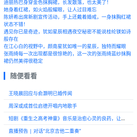
迪丽热巴身穿金色抹胸裙，长发散落，也太美了！
她身着红裙，如火焰般耀眼，让人过目难忘
陈妍希出席新剧宣传活动，手上还戴着婚戒，一身抹胸红裙
状态不错！
遇见你已是奇迹，犹如星辰相遇夜空秘密不能说桂纶镁如诗
般存在
在江心白的视野中，颜南星犹如唯一的星辰，独特而耀眼
张雨绮每一次出现都是很惊艳的，这一次的张雨绮蓝纱抹胸
裙仍然美得很稳定
随便看看
王晓晨回应与俞灏明已婚传闻
周深或成首位启德开唱内地歌手
短剧《重生之高考神童》音乐是治愈心灵的良药，让每个音符为你驱散阴霾
直播预告 | 对话“北京吉他二重奏”