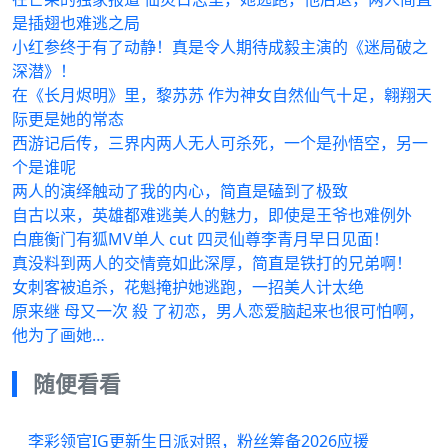
是插翅也难逃之局
小红参终于有了动静！真是令人期待成毅主演的《迷局破之
深潜》！
在《长月烬明》里，黎苏苏 作为神女自然仙气十足，翱翔天
际更是她的常态
西游记后传，三界内两人无人可杀死，一个是孙悟空，另一
个是谁呢
两人的演绎触动了我的内心，简直是磕到了极致
自古以来，英雄都难逃美人的魅力，即使是王爷也难例外
白鹿衡门有狐MV单人 cut 四灵仙尊李青月早日见面！
真没料到两人的交情竟如此深厚，简直是铁打的兄弟啊！
女刺客被追杀，花魁掩护她逃跑，一招美人计太绝
原来继 母又一次 殺 了初恋，男人恋爱脑起来也很可怕啊，
他为了画她…
随便看看
李彩领官IG更新生日派对照，粉丝筹备2026应援