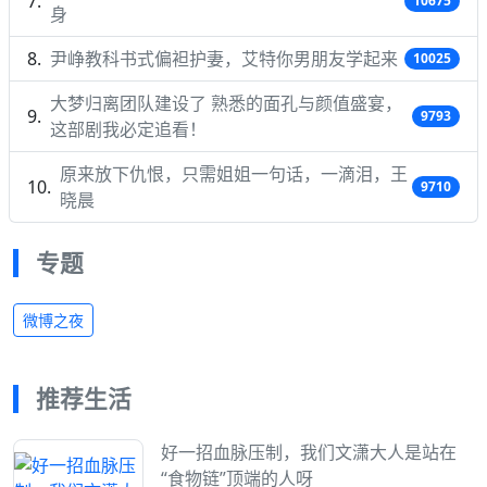
10675
身
尹峥教科书式偏袒护妻，艾特你男朋友学起来
10025
大梦归离团队建设了 熟悉的面孔与颜值盛宴，
9793
这部剧我必定追看！
原来放下仇恨，只需姐姐一句话，一滴泪，王
9710
晓晨
专题
微博之夜
推荐生活
好一招血脉压制，我们文潇大人是站在
“食物链”顶端的人呀