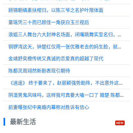
顾锦朝缟素扶棺归，以陈三爷之名护叶限体面
童瑶凭三十而已顾佳一角获白玉兰视后
浪姐三人舞台六大封神名场面，闭嘴跳舞实至名归，仰世而来最可惜！
铜锣湾这天，钟楚红仅用一张优雅老去的妈生脸，就给内娱上了一课 ，曾黎
金靖舒奕橙传统又真诚的恋爱真的超越了现代
陈都灵周翊然新剧表现引期待
《逍遥》 终于要来了，赵丽颖强势助阵，不出意外这剧得爆！
阴湿男鬼风味吗，这样我可真要大嗑一口了 翘楚 陈都灵 唐晓天 恨海情天 楚后
前妻曝张纪中离婚内幕称对胜诉有信心
最新生活