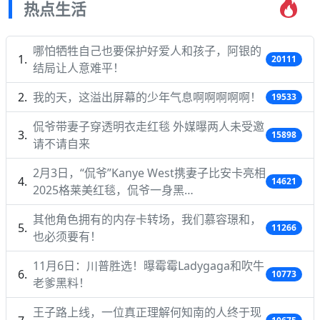
热点生活
哪怕牺牲自己也要保护好爱人和孩子，阿银的
20111
结局让人意难平！
我的天，这溢出屏幕的少年气息啊啊啊啊啊！
19533
侃爷带妻子穿透明衣走红毯 外媒曝两人未受邀
15898
请不请自来
2月3日，“侃爷”Kanye West携妻子比安卡亮相
14621
2025格莱美红毯，侃爷一身黑…
其他角色拥有的内存卡转场，我们慕容璟和，
11266
也必须要有！
11月6日：川普胜选！曝霉霉Ladygaga和吹牛
10773
老爹黑料！
王子路上线，一位真正理解何知南的人终于现