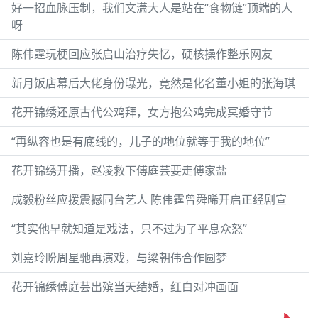
好一招血脉压制，我们文潇大人是站在“食物链”顶端的人
呀
陈伟霆玩梗回应张启山治疗失忆，硬核操作整乐网友
新月饭店幕后大佬身份曝光，竟然是化名董小姐的张海琪
花开锦绣还原古代公鸡拜，女方抱公鸡完成冥婚守节
“再纵容也是有底线的，儿子的地位就等于我的地位”
花开锦绣开播，赵凌救下傅庭芸要走傅家盐
成毅粉丝应援震撼同台艺人 陈伟霆曾舜晞开启正经剧宣
“其实他早就知道是戏法，只不过为了平息众怒”
刘嘉玲盼周星驰再演戏，与梁朝伟合作圆梦
花开锦绣傅庭芸出殡当天结婚，红白对冲画面