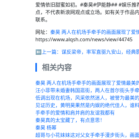
爱情依旧甜蜜如初。#秦昊#伊能静## #娱乐
点，不代表新浪网观点或立场。如有关于作品内
联系。
网址：
秦昊 两人在机场手牵手的画面展现了爱
https://www.alqsh.com/news/view/44745
⬅️上一篇：
谋反梁帝，率军直驱九安山，经典
相关内容
秦昊 两人在机场手牵手的画面展现了爱情最美
汪小菲带未婚妻韩国逛街，两人在首尔街头手
低调出现在机场，风采依然迷人，被誉为最美
见证历史，黄明昊果然是内娱的绝代佳人，谁
手牵手的爱情和肩并肩的友谊我都有
秦昊真的太宝藏了，有点意思！
秦昊 杨幂
超哥与小花妹妹这对父女手牵手漫步街头，画