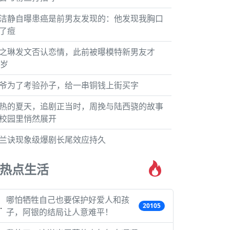
洁静自曝患癌是前男友发现的：他发现我胸口
了痘
之琳发文否认恋情，此前被曝模特新男友才
7岁
爷为了考验孙子，给一串铜钱上街买字
热的夏天，追剧正当时，周挽与陆西骁的故事
校园里悄然展开
兰诀现象级爆剧长尾效应持久
热点生活
哪怕牺牲自己也要保护好爱人和孩
20105
子，阿银的结局让人意难平！