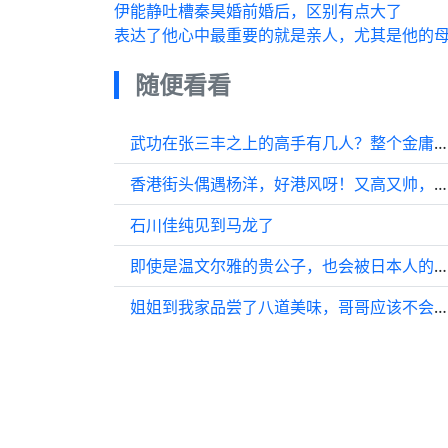
伊能静吐槽秦昊婚前婚后，区别有点大了
表达了他心中最重要的就是亲人，尤其是他的
随便看看
武功在张三丰之上的高手有几人？整个金庸武侠，仅有3人
香港街头偶遇杨洋，好港风呀！又高又帅，人群中最靓的仔
石川佳纯见到马龙了
即使是温文尔雅的贵公子，也会被日本人的荒唐言论一秒点燃怒火
姐姐到我家品尝了八道美味，哥哥应该不会不高兴吧！