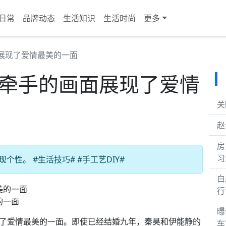
日常
品牌动态
生活知识
生活时尚
更多
展现了爱情最美的一面
手牵手的画面展现了爱情
关
赵
房
习
性。 #生活技巧# #手工艺DIY#
白
行
的一面
曝
展现了爱情最美的一面。即使已经结婚九年，秦昊和伊能静的
车