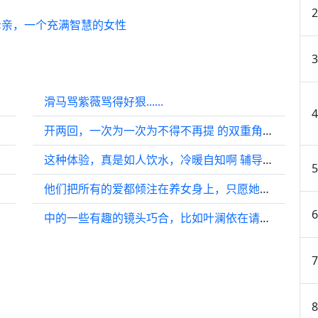
母亲，一个充满智慧的女性
滑马骂紫薇骂得好狠......
开两回，一次为一次为不得不再提 的双重角色竟如此契合，与 的命运交织…
这种体验，真是如人饮水，冷暖自知啊 辅导作业的挑战
他们把所有的爱都倾注在养女身上，只愿她能快乐健康地成长…
中的一些有趣的镜头巧合，比如叶澜依在请安时竟然自己先坐下…