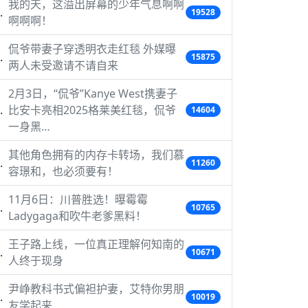
我的天，这溢出屏幕的少年气息啊啊
19528
啊啊啊！
侃爷带妻子穿透明衣走红毯 外媒曝
15875
两人未受邀请不请自来
2月3日，“侃爷”Kanye West携妻子
比安卡亮相2025格莱美红毯，侃爷
14604
一身黑…
其他角色拥有的内存卡转场，我们慕
11260
容璟和，也必须要有！
11月6日：川普胜选！曝霉霉
10765
Ladygaga和吹牛老爹黑料！
王子路上线，一位真正理解何知南的
10671
人终于现身
尹峥教科书式偏袒护妻，艾特你男朋
10019
友学起来