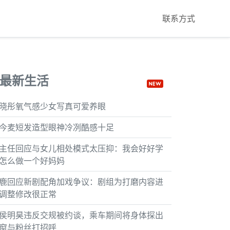
联系方式
最新生活
晓彤氧气感少女写真可爱养眼
今麦短发造型眼神冷冽酷感十足
主任回应与女儿相处模式太压抑：我会好好学
怎么做一个好妈妈
鹿回应新剧配角加戏争议：剧组为打磨内容进
调整修改很正常
侯明昊违反交规被约谈，乘车期间将身体探出
窗与粉丝打招呼