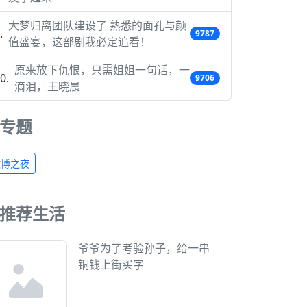
大梦归离团队建设了 熟悉的面孔与颜
9787
值盛宴，这部剧我必定追看！
原来放下仇恨，只需姐姐一句话，一
9706
滴泪，王晓晨
专题
微博之夜
推荐生活
爷爷为了考验孙子，给一串
铜钱上街买字