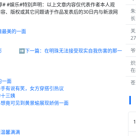
推荐# #娱乐#特别声明：以上文章内容仅代表作者本人观
朱
容、版权或其它问题请于作品发表后的30日内与新浪网
长
关
情最美的一面
2
爷
影
➡️下一篇：
在明珠无法接受现实自我伤害的那一
炽
在
的一面
苍
牵手有说有笑，女方穿搭引热议
的十三姨
料想竟可见到黄景瑜展现娇俏一面
面温馨满满