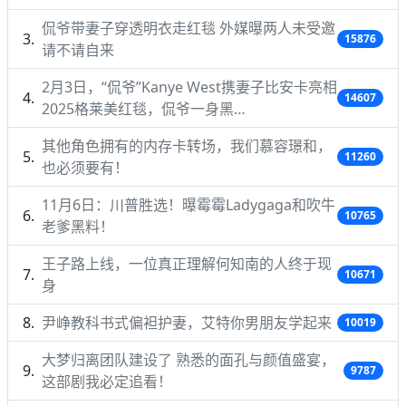
侃爷带妻子穿透明衣走红毯 外媒曝两人未受邀
15876
请不请自来
2月3日，“侃爷”Kanye West携妻子比安卡亮相
14607
2025格莱美红毯，侃爷一身黑…
其他角色拥有的内存卡转场，我们慕容璟和，
11260
也必须要有！
11月6日：川普胜选！曝霉霉Ladygaga和吹牛
10765
老爹黑料！
王子路上线，一位真正理解何知南的人终于现
10671
身
尹峥教科书式偏袒护妻，艾特你男朋友学起来
10019
大梦归离团队建设了 熟悉的面孔与颜值盛宴，
9787
这部剧我必定追看！