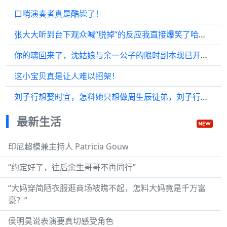
口哨演奏者真是酷毙了！
张大大听到台下观众喊“脱掉”的反应我直接爆笑了哈哈哈哈哈哈
你的璃回来了，沈姑娘与余一公子的限时副本现已开启 与凤行 赵丽颖 林更新
这小宝贝真是让人难以招架！
刘子行想娶时宜，怎料她只想做周生辰徒弟，刘子行心碎
最新生活
印尼超模兼主持人 Patricia Gouw
“约定好了，往后余生哥哥不再同行”
“大妈穿简陋衣服逛商场被瞧不起，怎料大妈竟是千万富
豪？”
侯明昊说表演要真切感受角色