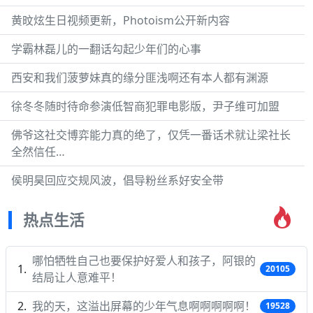
黄旼炫生日视频更新，Photoism公开新内容
学霸林磊儿的一翻话勾起少年们的心事
西安和我们菠萝妹真的缘分匪浅啊还有本人都有渊源
徐冬冬随时待命参演低智商犯罪电影版，尹子维可加盟
佛爷这社交博弈能力真的绝了，仅凭一番话术就让梁社长
全然信任…
侯明昊回应交规风波，倡导粉丝系好安全带
热点生活
哪怕牺牲自己也要保护好爱人和孩子，阿银的
20105
结局让人意难平！
我的天，这溢出屏幕的少年气息啊啊啊啊啊！
19528