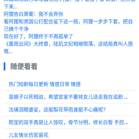
下来…
阿狸告白萧蘅：我不会弃你
看阿狸和肃国公打配合鲨下这一局，阿狸一步步下套，把自
己摘个干净
现在好了，阿狸终于不再孤单了
《墨雨云间》大终章，陆玑文纪相继陨落，这结局真叫人感
慨…
随便看看
热门短剧每日更新 情感日常 情感
苗娘子以死相迫，希望官家不要将女儿送走我在追剧 电视剧
沈璃泪眼婆娑，这般梨花带雨谁能不心痛呢？
熙宝的双手真是让人惊叹，骨节分明，修长白皙 手控党 罗云熙
儿女情长仿若昙花