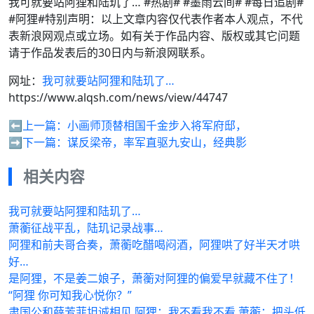
我可就要站阿狸和陆玑了… #热剧# #墨雨云间# #每日追剧#
#阿狸#特别声明：以上文章内容仅代表作者本人观点，不代
表新浪网观点或立场。如有关于作品内容、版权或其它问题
请于作品发表后的30日内与新浪网联系。
网址：
我可就要站阿狸和陆玑了…
https://www.alqsh.com/news/view/44747
⬅️上一篇：
小画师顶替相国千金步入将军府邸，
➡️下一篇：
谋反梁帝，率军直驱九安山，经典影
相关内容
我可就要站阿狸和陆玑了…
萧蘅征战平乱，陆玑记录战事…
阿狸和前夫哥合奏，萧蘅吃醋喝闷酒，阿狸哄了好半天才哄
好…
是阿狸，不是姜二娘子，萧蘅对阿狸的偏爱早就藏不住了！
“阿狸 你可知我心悦你？”
肃国公和薛芳菲坦诚相见 阿狸：我不看我不看 萧蘅：把头低