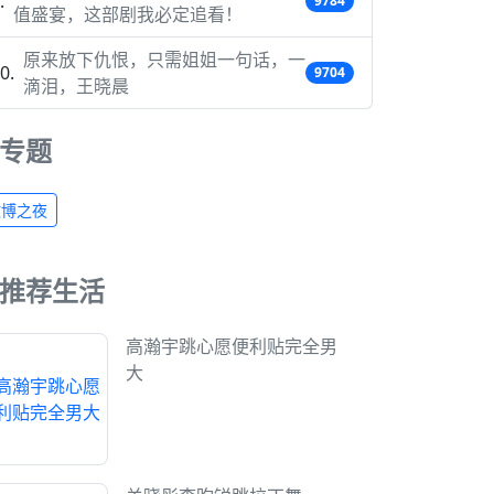
9784
值盛宴，这部剧我必定追看！
原来放下仇恨，只需姐姐一句话，一
9704
滴泪，王晓晨
专题
微博之夜
推荐生活
高瀚宇跳心愿便利贴完全男
大