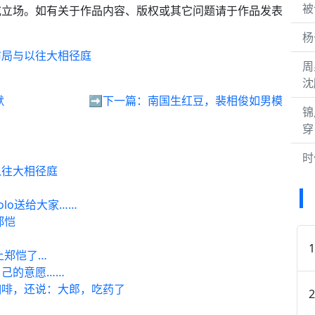
被
或立场。如有关于作品内容、版权或其它问题请于作品发表
杨
布局与以往大相径庭
周
沈
默
➡️下一篇：
南国生红豆，裴相俊如男模
锦
穿
时
以往大相径庭
lo送给大家……
郑恺
上郑恺了…
己的意愿……
咖啡，还说：大郎，吃药了