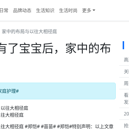
日常
品牌动态
生活知识
生活时尚
更多
，家中的布局与以往大相径庭
有了宝宝后，家中的布
高
关
周
家庭护理#
看
发
2
以往大相径庭
抢
大相径庭 #郑恺# #苗苗# #郑恺#特别声明：以上文章