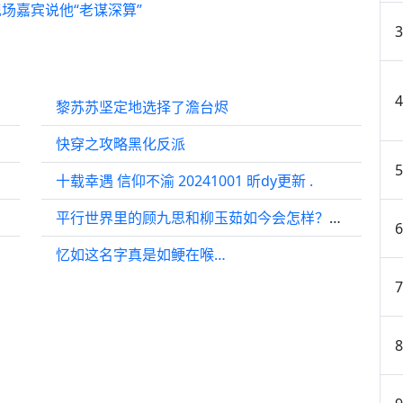
场嘉宾说他“老谋深算”
黎苏苏坚定地选择了澹台烬
快穿之攻略黑化反派
十载幸遇 信仰不渝 20241001 昕dy更新 .
平行世界里的顾九思和柳玉茹如今会怎样？钧儿是否依旧调皮？
忆如这名字真是如鲠在喉…