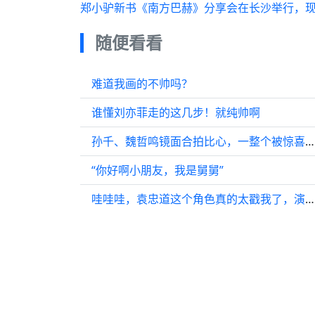
郑小驴新书《南方巴赫》分享会在长沙举行，现
随便看看
难道我画的不帅吗？
谁懂刘亦菲走的这几步！就纯帅啊
孙千、魏哲鸣镜面合拍比心，一整个被惊喜住了！
“你好啊小朋友，我是舅舅”
哇哇哇，袁忠道这个角色真的太戳我了，演员演得也真是太好了