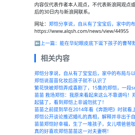
内容仅代表作者本人观点，不代表新浪网观点
后的30日内与新浪网联系。
网址：
郑恺分享说，自从有了宝宝后，家中的
https://www.alqsh.com/news/view/44955
⬅️上一篇：
能在华妃眼皮底下诞下孩子的曹琴
相关内容
郑恺分享说，自从有了宝宝后，家中的布局与
郑恺说苗苗化妆后孩子就不认识了
繁花快被郑恺弄成喜剧了，15集的郑恺，一段so
苗苗 救场郑恺：我原来看起来这么不靠谱吗！
起猛了，看到郑恺上非诚勿扰了！
苗苗之前提到早在2014年看《奔跑吧》时就看
郑恺公开谈论推迟婚礼的真相，解释并非出于自
苗苗郑恺好幸福，生了一堆孩子，女儿喂爸爸
真的好喜欢郑恺苗苗这一对夫妻啊！