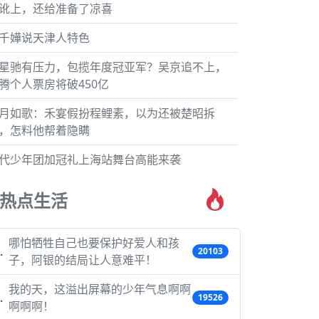
讹上，还给准备了凉喜
千嬅说天津人特色
星驰有压力，包揽年度冠亚军？吴京追不上，
腾个人票房将破450亿‍
月如歌：禾宴假扮程鲤素，以为还被楚昭拆
，怎料他帮着隐瞒
代少年团加冠礼上海站舞台高能来袭
热点生活
哪怕牺牲自己也要保护好爱人和孩
20103
子，阿银的结局让人意难平！
我的天，这溢出屏幕的少年气息啊啊
19526
啊啊啊！