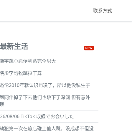
联系方式
最新生活
瀚宇跳心愿便利贴完全男大
晓彤李昀锐跳拉丁舞
杰伦2010年就认识昆凌了，所以他没私生子
到同伴掉了下去他们也跳下了深渊 但有意外
现
026/08/06 TikTok 収録でお会いした
劫犯第一次在旅店碰上仙人跳，没成想不但没