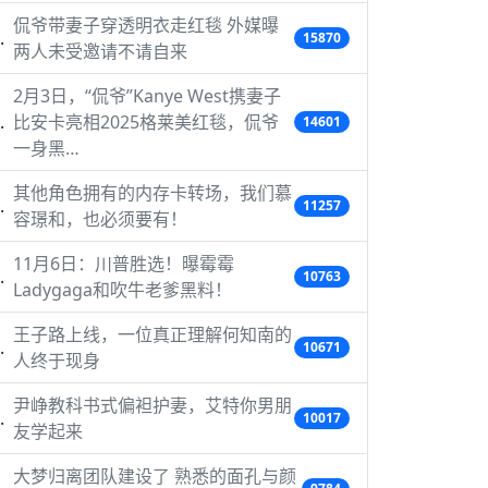
侃爷带妻子穿透明衣走红毯 外媒曝
15870
两人未受邀请不请自来
2月3日，“侃爷”Kanye West携妻子
比安卡亮相2025格莱美红毯，侃爷
14601
一身黑…
其他角色拥有的内存卡转场，我们慕
11257
容璟和，也必须要有！
11月6日：川普胜选！曝霉霉
10763
Ladygaga和吹牛老爹黑料！
王子路上线，一位真正理解何知南的
10671
人终于现身
尹峥教科书式偏袒护妻，艾特你男朋
10017
友学起来
大梦归离团队建设了 熟悉的面孔与颜