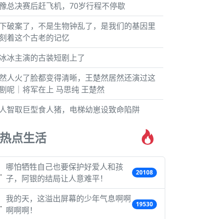
豫总决赛后赶飞机，70岁行程不停歇
下破案了，不是生物钟乱了，是我们的基因里
刻着这个古老的记忆
冰冰主演的古装短剧上了
然人火了脸都变得清晰，王楚然居然还演过这
剧呢｜将军在上 马思纯 王楚然
人智取巨型食人猪，电梯幼崽设致命陷阱
热点生活
哪怕牺牲自己也要保护好爱人和孩
20108
子，阿银的结局让人意难平！
我的天，这溢出屏幕的少年气息啊啊
19530
啊啊啊！