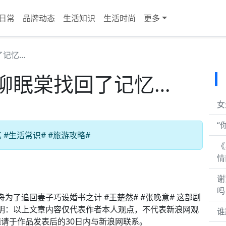
日常
品牌动态
生活知识
生活时尚
更多
了记忆…
柳眠棠找回了记忆…
女
“
#生活常识# #旅游攻略#
《
情
谢
吗
为了追回妻子巧设婚书之计 #王楚然# #张晚意# 这部剧
声明：以上文章内容仅代表作者本人观点，不代表新浪网观
谁
请于作品发表后的30日内与新浪网联系。