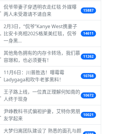
侃爷带妻子穿透明衣走红毯 外媒曝
15887
两人未受邀请不请自来
2月3日，“侃爷”Kanye West携妻子
比安卡亮相2025格莱美红毯，侃爷
14611
一身黑…
其他角色拥有的内存卡转场，我们慕
11262
容璟和，也必须要有！
11月6日：川普胜选！曝霉霉
10768
Ladygaga和吹牛老爹黑料！
王子路上线，一位真正理解何知南的
10672
人终于现身
尹峥教科书式偏袒护妻，艾特你男朋
10021
友学起来
大梦归离团队建设了 熟悉的面孔与颜