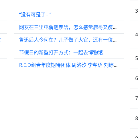
“没有可是了…”
网友在三里屯偶遇鹿晗，怎么感觉鹿哥又瘦了，这脚腕有点太细了吧…
女
鲁迅后人今何在？儿子做了大官，还有一位成了明星家喻户晓
节假日的新型打开方式：一起去博物馆
R.E.D组合年度期待团体 周洛汐 李芊语 刘婷秀 彭湘蕊 李雨林 胡静怡 尹子璐