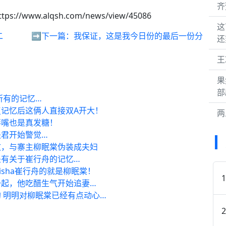
齐
ttps://www.alqsh.com/news/view/45086
这
二
➡️下一篇：
我保证，这是我今日份的最后一份分
还
王
果
部
所有的记忆…
记忆后这俩人直接双A开大！
两
拌嘴也是真发糖！
君开始警觉…
文，与寨主柳眠棠伪装成夫妇
有关于崔行舟的记忆…
isha崔行舟的就是柳眠棠！
一起，他吃醋生气开始追妻…
 明明对柳眠棠已经有点动心…