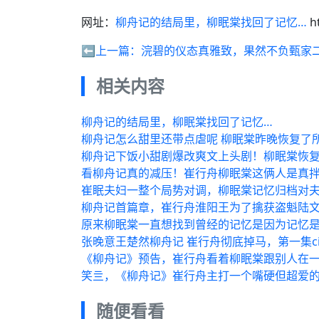
网址：
柳舟记的结局里，柳眠棠找回了记忆…
h
⬅️上一篇：
浣碧的仪态真雅致，果然不负甄家
相关内容
柳舟记的结局里，柳眠棠找回了记忆…
柳舟记怎么甜里还带点虐呢 柳眠棠昨晚恢复了
柳舟记下饭小甜剧爆改爽文上头剧！柳眠棠恢复
看柳舟记真的减压！崔行舟柳眠棠这俩人是真
崔眠夫妇一整个局势对调，柳眠棠记忆归档对夫
柳舟记首篇章，崔行舟淮阳王为了擒获盗魁陆
原来柳眠棠一直想找到曾经的记忆是因为记忆是
张晚意王楚然柳舟记 崔行舟彻底掉马，第一集c
《柳舟记》预告，崔行舟看着柳眠棠跟别人在
笑亖，《柳舟记》崔行舟主打一个嘴硬但超爱的
随便看看