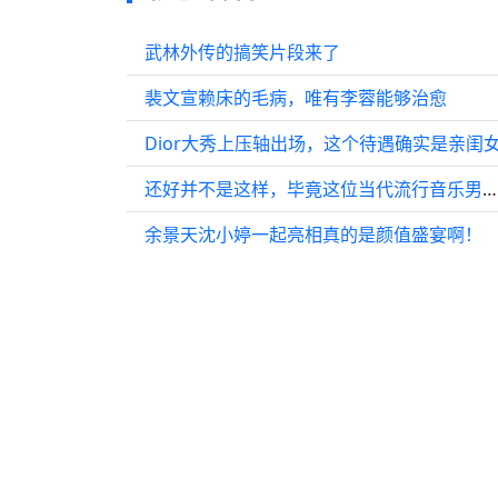
武林外传的搞笑片段来了
裴文宣赖床的毛病，唯有李蓉能够治愈
Dior大秀上压轴出场，这个待遇确实是亲闺
还好并不是这样，毕竟这位当代流行音乐男歌手可是唱功的巅峰！歌手2024 歌手
余景天沈小婷一起亮相真的是颜值盛宴啊！