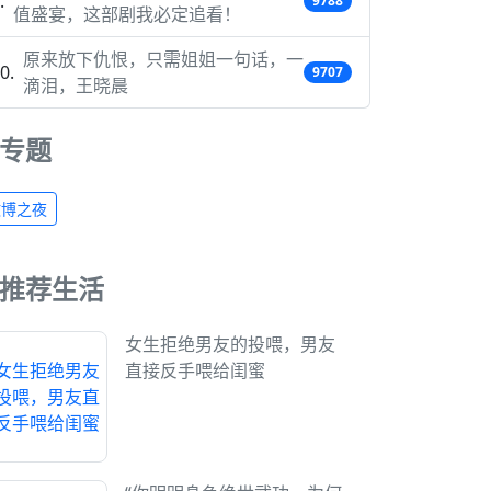
9788
值盛宴，这部剧我必定追看！
原来放下仇恨，只需姐姐一句话，一
9707
滴泪，王晓晨
专题
微博之夜
推荐生活
女生拒绝男友的投喂，男友
直接反手喂给闺蜜