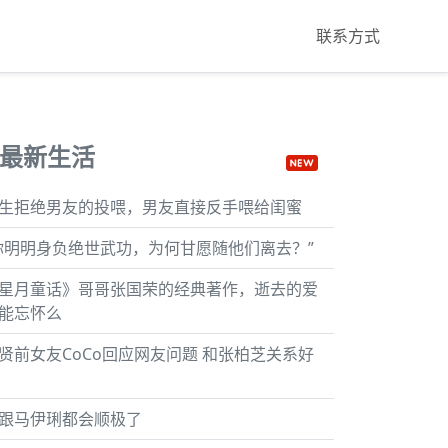
联系方式
最新生活
生拒绝男友的投喂，男友直接反手喂给闺蜜
你明明身负绝世武功，为何甘愿随他们离去？”
星月童话》哥哥张国荣的经典著作，逝去的爱
能忘怀么
贤前女友CoCo回应网友问题 和张柏芝关系好
跟马伊琍都会顺极了