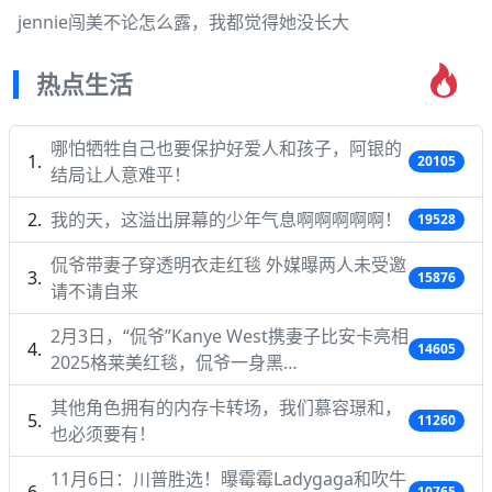
jennie闯美不论怎么露，我都觉得她没长大
热点生活
哪怕牺牲自己也要保护好爱人和孩子，阿银的
20105
结局让人意难平！
我的天，这溢出屏幕的少年气息啊啊啊啊啊！
19528
侃爷带妻子穿透明衣走红毯 外媒曝两人未受邀
15876
请不请自来
2月3日，“侃爷”Kanye West携妻子比安卡亮相
14605
2025格莱美红毯，侃爷一身黑…
其他角色拥有的内存卡转场，我们慕容璟和，
11260
也必须要有！
11月6日：川普胜选！曝霉霉Ladygaga和吹牛
10765