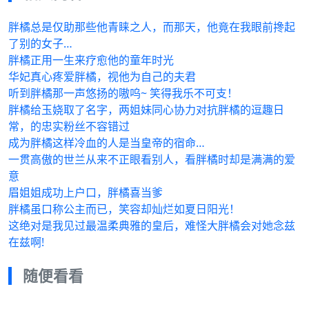
胖橘总是仅助那些他青睐之人，而那天，他竟在我眼前搀起
了别的女子…
胖橘正用一生来疗愈他的童年时光
华妃真心疼爱胖橘，视他为自己的夫君
听到胖橘那一声悠扬的嗷呜~ 笑得我乐不可支！
胖橘给玉娆取了名字，两姐妹同心协力对抗胖橘的逗趣日
常，的忠实粉丝不容错过
成为胖橘这样冷血的人是当皇帝的宿命…
一贯高傲的世兰从来不正眼看别人，看胖橘时却是满满的爱
意
眉姐姐成功上户口，胖橘喜当爹
胖橘虽口称公主而已，笑容却灿烂如夏日阳光！
这绝对是我见过最温柔典雅的皇后，难怪大胖橘会对她念兹
在兹啊!
随便看看