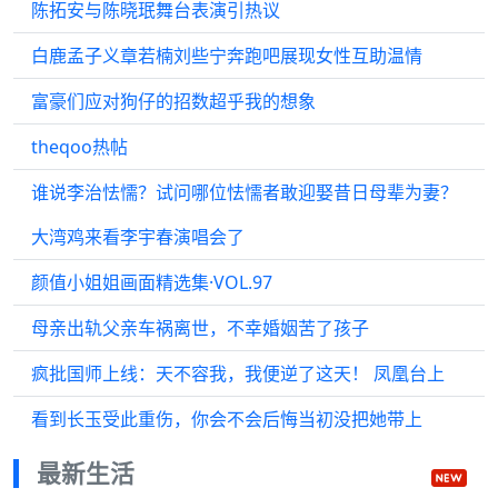
陈拓安与陈晓珉舞台表演引热议
白鹿孟子义章若楠刘些宁奔跑吧展现女性互助温情
富豪们应对狗仔的招数超乎我的想象
theqoo热帖
谁说李治怯懦？试问哪位怯懦者敢迎娶昔日母辈为妻？
大湾鸡来看李宇春演唱会了
颜值小姐姐画面精选集·VOL.97
母亲出轨父亲车祸离世，不幸婚姻苦了孩子
疯批国师上线：天不容我，我便逆了这天！ 凤凰台上
看到长玉受此重伤，你会不会后悔当初没把她带上
最新生活