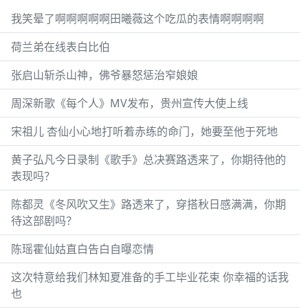
我笑晕了啊啊啊啊啊田曦薇这个吃瓜的表情啊啊啊啊
荷兰弟在线表白比伯
张启山斩杀山神，佛爷暴怒惩治窄娘娘
周深新歌《每个人》MV发布，贵州宣传大使上线
宋祖儿 杏仙小心地打听着赤练的命门，她要至他于死地
黄子弘凡今日录制《歌手》总决赛路透来了，你期待他的
表现吗？
陈都灵《冬风吹又生》路透来了，穿搭秋日感满满，你期
待这部剧吗？
陈瑶霍仙姑直白告白自曝恋情
这次特意给我们林知夏准备的手工毕业花束 你幸福的话我
也