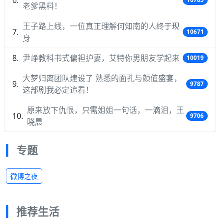
老爹黑料！
王子路上线，一位真正理解何知南的人终于现
10671
身
尹峥教科书式偏袒护妻，艾特你男朋友学起来
10019
大梦归离团队建设了 熟悉的面孔与颜值盛宴，
9787
这部剧我必定追看！
原来放下仇恨，只需姐姐一句话，一滴泪，王
9706
晓晨
专题
微博之夜
推荐生活